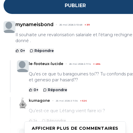
PUBLIER
mynameisbond
26 mai 2026 à 10:48
+
311
Il souhaite une revalorisation salariale et l'étang rechigne 
donné .
0
+
Répondre
le-footeux-lucide
26 mai 2026 à 11:14
+
484
Qu'es ce que tu baragouines toi?? Tu confonds p
et genesio par hasard??
0
+
Répondre
kumagone
26 mai 2026 à 11:34
+
526
Qu’est-ce que Létang vient faire ici ?
1
+
Répondre
AFFICHER PLUS DE COMMENTAIRES
silhent38
26 mai 2026 à 14:58
+
347