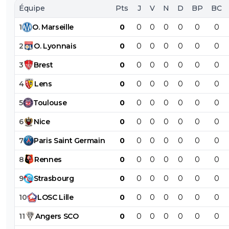
Équipe
Pts
J
V
N
D
BP
BC
1
O
.
Marseille
0
0
0
0
0
0
0
2
O
.
Lyonnais
0
0
0
0
0
0
0
3
Brest
0
0
0
0
0
0
0
4
Lens
0
0
0
0
0
0
0
5
Toulouse
0
0
0
0
0
0
0
6
Nice
0
0
0
0
0
0
0
7
Paris
Saint
Germain
0
0
0
0
0
0
0
8
Rennes
0
0
0
0
0
0
0
9
Strasbourg
0
0
0
0
0
0
0
10
LOSC
Lille
0
0
0
0
0
0
0
11
Angers
SCO
0
0
0
0
0
0
0