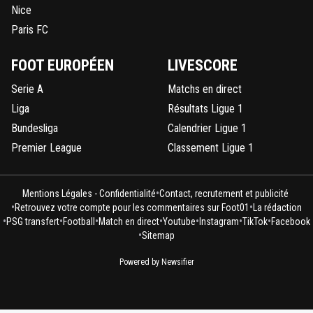
Nice
Paris FC
FOOT EUROPÉEN
LIVESCORE
Serie A
Matchs en direct
Liga
Résultats Ligue 1
Bundesliga
Calendrier Ligue 1
Premier League
Classement Ligue 1
•
Mentions Légales - Confidentialité
Contact, recrutement et publicité
•
•
Retrouvez votre compte pour les commentaires sur Foot01
La rédaction
•
•
•
•
•
•
•
PSG transfert
Football
Match en direct
Youtube
Instagram
TikTok
Facebook
•
Sitemap
Powered by Newsifier