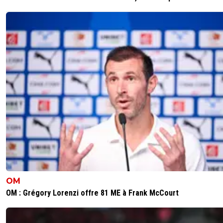
footballistique très intéressant alors il à le droit de réfléchi
4
+
Répondre
psg58
26 mai 2026 à 7:58
+
207
Je pense qu'il est déjà à l'abri du besoin avec les sa
perçus
2
+
Répondre
alex
26 mai 2026 à 8:21
+
1685
il a fait 1.2M brut dans l'année alors c'est enor
beaucoup de monde mais malgré tout t'es pas
l'abris du besoin avec cette somme
3
+
Répondre
dijaya
26 mai 2026 à 9:01
+
2157
OM
OM : Grégory Lorenzi offre 81 ME à Frank McCourt
des coachs avec 1-2 bonnes saisons, y en a eu 
bcp! donc soit il se dit qu il ne pourra pas repro
une saison de fou comme celle là et il doit aller