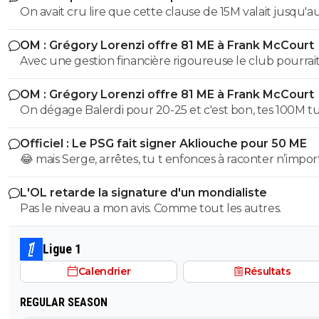
Aguerd
On avait cru lire que cette clause de 15M valait jusqu'au
juillet. ?
OM : Grégory Lorenzi offre 81 ME à Frank McCourt
Avec une gestion financière rigoureuse le club pourrai
envisager une capitalisation supérieure au 1,2 milliards
OM : Grégory Lorenzi offre 81 ME à Frank McCourt
comme base de négociation avec l’Arabie Saoudite!
On dégage Balerdi pour 20-25 et c'est bon, tes 100M tu les
as. Faut quand-même virer kondogbia avec sa charrette et
Officiel : Le PSG fait signer Akliouche pour 50 ME
ses 500K mensuels, ça ne sera pas une perte.. Du coup, on
😂 mais Serge, arrêtes, tu t enfonces à raconter n’impor
pourra garder Aguerd, Hojberg weah, Emerson, Paixao et
quoi, tu supposes de la merde, ça fait un peu plus de 2
Gouiri, ce qui fait 1 joueur expérimenté par poste. Si Lorenzi
L'OL retarde la signature d'un mondialiste
que Paris suit akliouche et c est pour ça qu il ne voulai
nous fait un recrutement malin , on pourrait faire une 
Pas le niveau a mon avis. Comme tout les autres.
Paris après Monaco. Paris le prend cet été car il était e
potable.
trop cher l été dernier, qu une place s est libérée avec 
départ de lee et qu il a le profil recherché de milieu hy
Ligue 1
avec des stats de plus de 20 passes et plus de 10 buts 
Calendrier
Résultats
matchs, sans parler de sa dernière campagne de ldc où i
plutôt très bien joué.
REGULAR SEASON