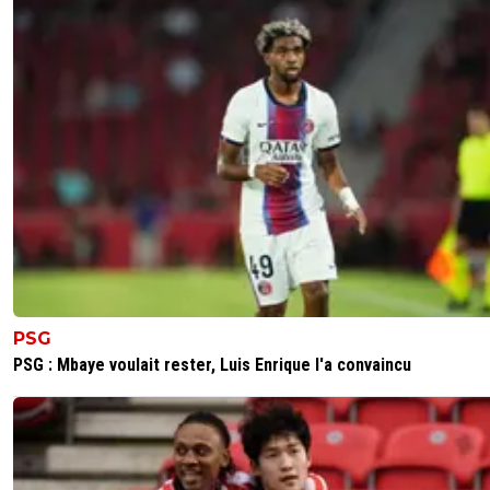
prendre le fric en Angleterre, soit il pense qu il
et dans ce cas il prend le temps et partira l ann
prochaine ou dans 2 ans. D ailleurs Roy aurait du
pareil 1 saison a Brest et basta. comme les Ste
Haize et j en passe
0
+
Répondre
dom
26 mai 2026 à 7:34
+
549
Alors ? THE "Decison" ?? 😂
1
+
Répondre
PSG
PSG : Mbaye voulait rester, Luis Enrique l'a convaincu