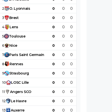
2
O
.
Lyonnais
0
0
0
0
0
0
3
Brest
0
0
0
0
0
0
4
Lens
0
0
0
0
0
0
5
Toulouse
0
0
0
0
0
0
6
Nice
0
0
0
0
0
0
7
Paris
Saint
Germain
0
0
0
0
0
0
8
Rennes
0
0
0
0
0
0
9
Strasbourg
0
0
0
0
0
0
10
LOSC
Lille
0
0
0
0
0
0
11
Angers
SCO
0
0
0
0
0
0
12
Le
Havre
0
0
0
0
0
0
13
Auxerre
0
0
0
0
0
0