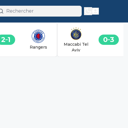
2
1
0
3
Maccabi Tel
Rangers
Aviv