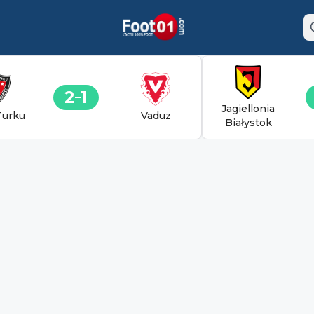
2
1
Jagiellonia
Turku
Vaduz
Białystok