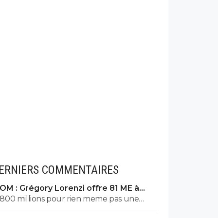
ERNIERS COMMENTAIRES
OM : Grégory Lorenzi offre 81 ME à
Frank McCourt
800 millions pour rien meme pas une
coupe de france ou coupe a guignol c3