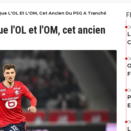
Que L'OL Et L'OM, Cet Ancien Du PSG A Tranché
F
e l'OL et l'OM, cet ancien
0
L
C
0
O
F
0
P
E
0
L