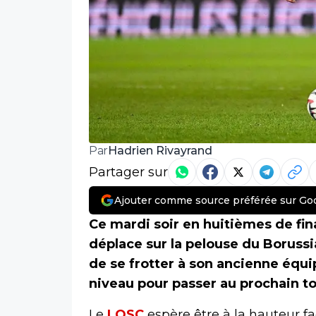
Hadrien Rivayrand
Par
Partager sur
Ajouter comme source préférée sur Go
Ce mardi soir en huitièmes de fin
déplace sur la pelouse du Borus
de se frotter à son ancienne équi
niveau pour passer au prochain to
Le
LOSC
espère être à la hauteur 