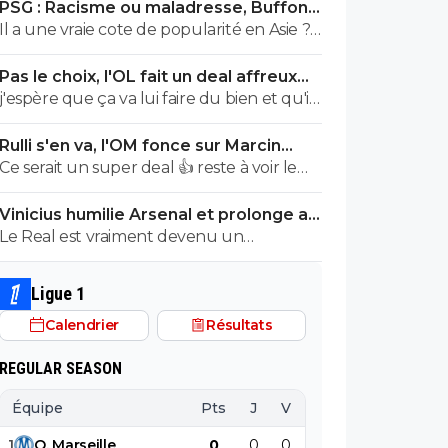
PSG : Racisme ou maladresse, Buffon
....PSG 1 milliard et demi 2 c1 14 titres ....city 2
écarte Suzuki
Il a une vraie cote de popularité en Asie ?
milliard et demi 1c1 .....
Non parce que le Japon je crois que c'est
Pas le choix, l'OL fait un deal affreux
légèrement raciste non ? (désolé si je me
avec Getafe
j'espère que ça va lui faire du bien et qu'il
trompe)
va jouer. mais il n'a pas l'air très solide le
Rulli s'en va, l'OM fonce sur Marcin
garçon. vivement qu'on se débarrasse des
Bulka
Ce serait un super deal 👍 reste à voir le
bras cassés de Textor, qui ne savent rien
tarif
faire de leurs pieds. j'avais espoir qu'il nous
Vinicius humilie Arsenal et prolonge au
montre un peu de caractère mais
Real jusqu’en 2032
Le Real est vraiment devenu un
manifestement on s'est bien fait avoir sur
paillasson.
ce coup là.
Ligue 1
Calendrier
Résultats
REGULAR SEASON
Équipe
Pts
J
V
N
D
BP
B
1
O
.
Marseille
0
0
0
0
0
0