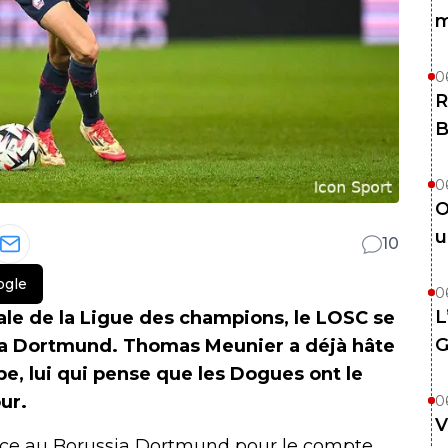
m
0
R
B
0
O
u
10
ogle
0
L
ale de la Ligue des champions, le LOSC se
G
sia Dortmund. Thomas Meunier a déjà hâte
pe, lui qui pense que les Dogues ont le
ur.
0
V
face au Borussia Dortmund pour le compte