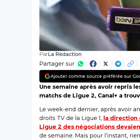
La Rédaction
Par
Partager sur
Ajouter comme source préférée sur Go
Une semaine après avoir repris les
matchs de Ligue 2, Canal+ a trou
Le week-end dernier, après avoir ann
droits TV de la Ligue 1,
la direction
Ligue 2 des négociations devaient
de semaine. Mais pour l’instant, rie