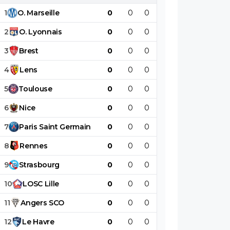
1
O
.
Marseille
0
0
0
0
0
0
2
O
.
Lyonnais
0
0
0
0
0
0
3
Brest
0
0
0
0
0
0
4
Lens
0
0
0
0
0
0
5
Toulouse
0
0
0
0
0
0
6
Nice
0
0
0
0
0
0
7
Paris
Saint
Germain
0
0
0
0
0
0
8
Rennes
0
0
0
0
0
0
9
Strasbourg
0
0
0
0
0
0
10
LOSC
Lille
0
0
0
0
0
0
11
Angers
SCO
0
0
0
0
0
0
12
Le
Havre
0
0
0
0
0
0