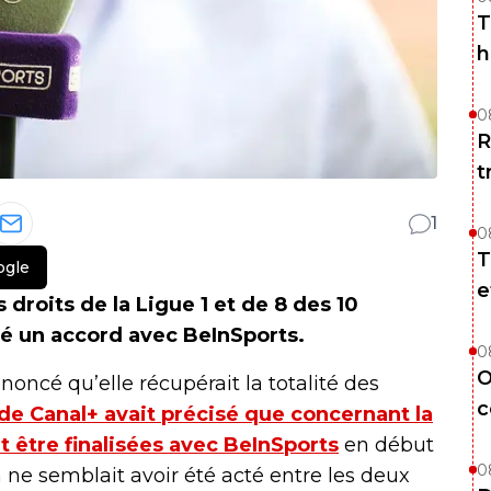
T
h
0
R
t
1
0
T
ogle
e
 droits de la Ligue 1 et de 8 des 10
vé un accord avec BeInSports.
0
O
oncé qu’elle récupérait la totalité des
c
 de Canal+ avait précisé que concernant la
 être finalisées avec BeInSports
en début
0
n ne semblait avoir été acté entre les deux