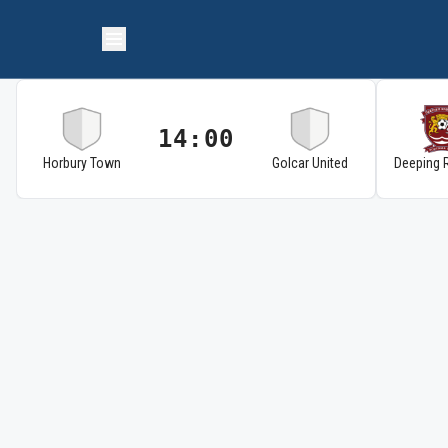
14:00
Horbury Town
Golcar United
Deeping 