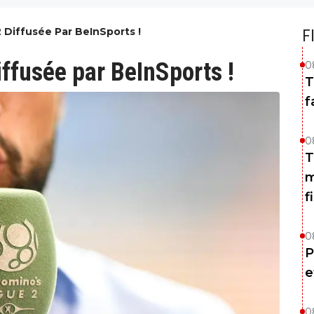
2 Diffusée Par BeInSports !
F
iffusée par BeInSports !
0
T
f
0
T
m
f
0
P
e
0