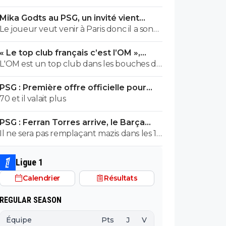
cher !
Mika Godts au PSG, un invité vient
pourrir la situation
Le joueur veut venir à Paris donc il a son
mot à dire
« Le top club français c’est l’OM »,
Adidas bouscule le PSG
L'OM est un top club dans les bouches du
Thone.Ils pourrait gagner la coupe
PSG : Première offre officielle pour
departementale en 2026
Barcola, elle est choquante
70 et il valait plus
PSG : Ferran Torres arrive, le Barça
s'avoue vaincu
Il ne sera pas remplaçant mazis dans les 16
joueurs pouvant demarrer un match en
fonction de la tactique de L.E
Ligue 1
Calendrier
Résultats
REGULAR SEASON
Équipe
Pts
J
V
N
D
BP
B