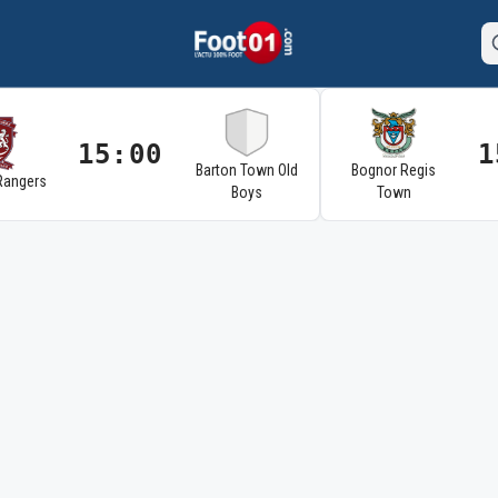
15:00
1
Barton Town Old
Bognor Regis
Rangers
Boys
Town