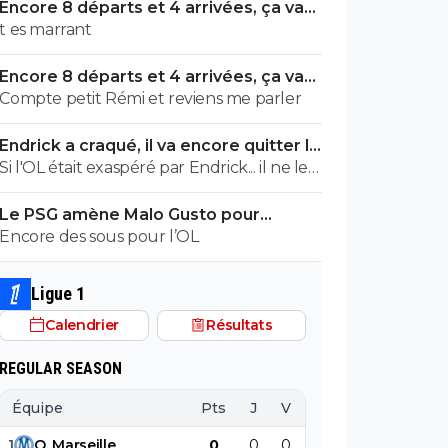
Encore 8 départs et 4 arrivées, ça va
valser à l'OL
t es marrant
Encore 8 départs et 4 arrivées, ça va
valser à l'OL
Compte petit Rémi et reviens me parler
Endrick a craqué, il va encore quitter le
Real
Si l'OL était exaspéré par Endrick... il ne le
suivrait pas de très près. Bref... Quand
Le PSG amène Malo Gusto pour
l'équipe sera complète... ce sera beaucoup
concurrencer Hakimi
Encore des sous pour l’OL
mieux.
Ligue 1
Calendrier
Résultats
REGULAR SEASON
Équipe
Pts
J
V
N
D
BP
B
1
O
.
Marseille
0
0
0
0
0
0