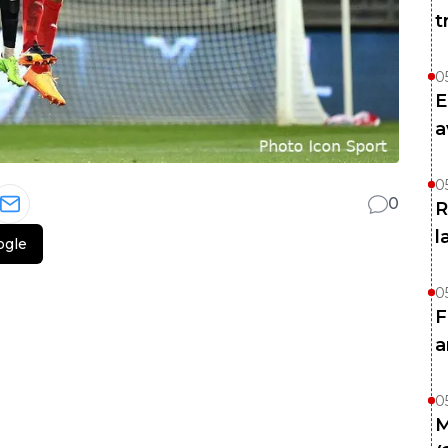
t
0
E
a
0
0
R
l
ogle
0
F
a
0
M