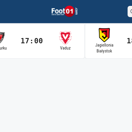
17:00
1
Jagiellonia
Turku
Vaduz
Białystok