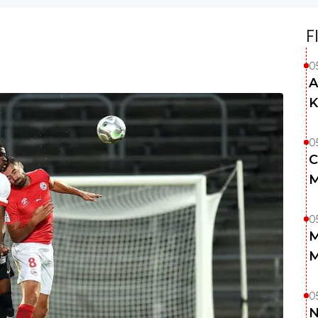
F
0
A
K
0
C
M
0
M
M
0
N