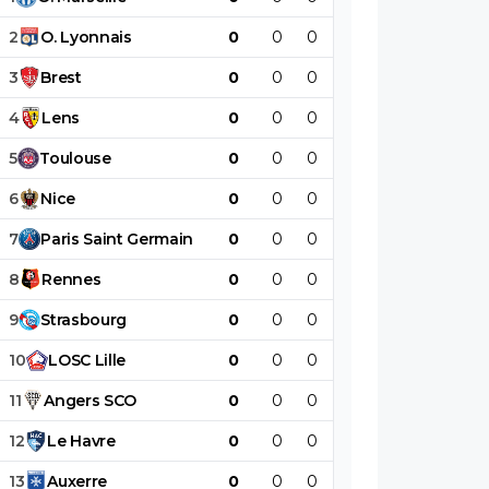
2
O
.
Lyonnais
0
0
0
0
0
0
3
Brest
0
0
0
0
0
0
4
Lens
0
0
0
0
0
0
5
Toulouse
0
0
0
0
0
0
6
Nice
0
0
0
0
0
0
7
Paris
Saint
Germain
0
0
0
0
0
0
8
Rennes
0
0
0
0
0
0
9
Strasbourg
0
0
0
0
0
0
10
LOSC
Lille
0
0
0
0
0
0
11
Angers
SCO
0
0
0
0
0
0
12
Le
Havre
0
0
0
0
0
0
13
Auxerre
0
0
0
0
0
0