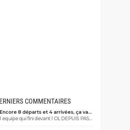
ERNIERS COMMENTAIRES
Encore 8 départs et 4 arrivées, ça va
valser à l'OL
l equipe qui fini devant l OL DEPUIS PAS
MAL DE TPS? lol. t es tro malin toi