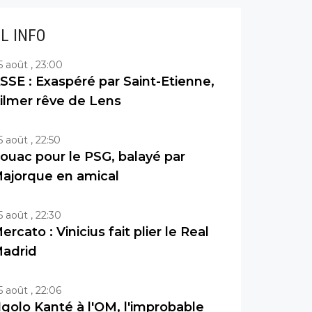
IL INFO
5 août , 23:00
SSE : Exaspéré par Saint-Etienne,
ilmer rêve de Lens
5 août , 22:50
ouac pour le PSG, balayé par
ajorque en amical
5 août , 22:30
ercato : Vinicius fait plier le Real
adrid
5 août , 22:06
golo Kanté à l'OM, l'improbable