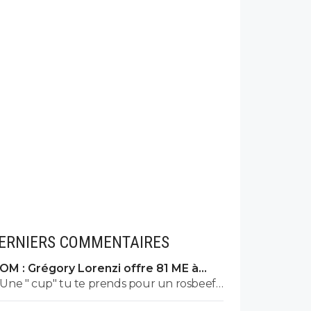
ERNIERS COMMENTAIRES
OM : Grégory Lorenzi offre 81 ME à
Frank McCourt
Une " cup" tu te prends pour un rosbeef
? Lol