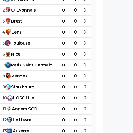
2
O
.
Lyonnais
0
0
0
0
0
0
3
Brest
0
0
0
0
0
0
4
Lens
0
0
0
0
0
0
5
Toulouse
0
0
0
0
0
0
6
Nice
0
0
0
0
0
0
7
Paris
Saint
Germain
0
0
0
0
0
0
8
Rennes
0
0
0
0
0
0
9
Strasbourg
0
0
0
0
0
0
10
LOSC
Lille
0
0
0
0
0
0
11
Angers
SCO
0
0
0
0
0
0
12
Le
Havre
0
0
0
0
0
0
13
Auxerre
0
0
0
0
0
0