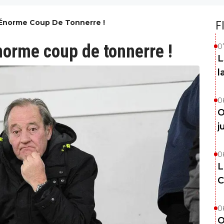
 Énorme Coup De Tonnerre !
F
norme coup de tonnerre !
0
L
l
0
O
j
0
L
C
0
O