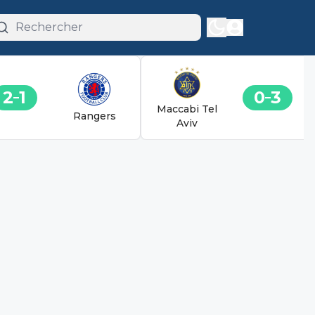
2
1
0
3
Maccabi Tel
Rangers
Aviv