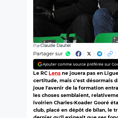
Claude Dautel
Par
Partager sur
Ajouter comme source préférée sur Go
Le RC
Lens
ne jouera pas en Ligue 
certitude, mais c'est désormais d
joue l'avenir de la formation ent
les choses semblaient, relativeme
ivoirien Charles-Koader Gooré éta
club, placé en dépôt de bilan, le
dernier qu'il exigeait que ses fo