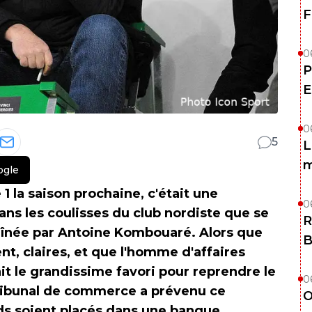
F
0
P
E
0
5
L
m
ogle
1 la saison prochaine, c'était une
0
ans les coulisses du club nordiste que se
R
raînée par Antoine Kombouaré. Alors que
B
nt, claires, et que l'homme d'affaires
it le grandissime favori pour reprendre le
0
 tribunal de commerce a prévenu ce
O
nds soient placés dans une banque