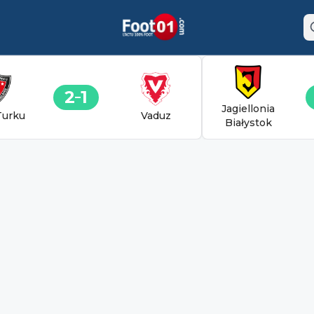
2
1
Jagiellonia
Turku
Vaduz
Białystok