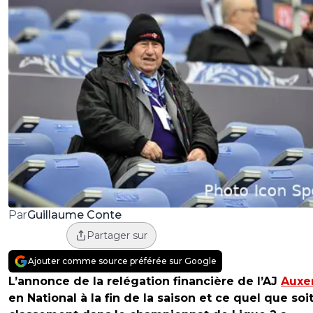
Guillaume Conte
Par
Partager sur
Ajouter comme source préférée sur Google
L’annonce de la relégation financière de l’AJ
Auxe
en National à la fin de la saison et ce quel que soi