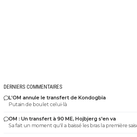
DERNIERS COMMENTAIRES
L’OM annule le transfert de Kondogbia
Putain de boulet celui-là
OM : Un transfert à 90 ME, Hojbjerg s'en va
Sa fait un moment qu'il a baissé les bras la première saiso
etait top mais depuis quelques match etait en dessus. 