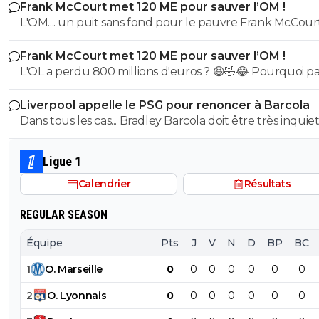
Frank McCourt met 120 ME pour sauver l’OM !
et bon vent a lui pour le reste de sa carrière ...
L'OM.... un puit sans fond pour le pauvre Frank McCourt
Frank McCourt met 120 ME pour sauver l’OM !
L'OL a perdu 800 millions d'euros ? 😆🤣😂 Pourquoi pas un
milliard tant que tu y es ! ^^
Liverpool appelle le PSG pour renoncer à Barcola
Dans tous les cas... Bradley Barcola doit être très inquiet. C
qui est vraiment compréhensible lorsque l'on sait co
le PSG a traiter Kylian Mbappé lorsqu'il avait voulu quit
Ligue 1
PSG.
Calendrier
Résultats
REGULAR SEASON
Équipe
Pts
J
V
N
D
BP
BC
1
O
.
Marseille
0
0
0
0
0
0
0
2
O
.
Lyonnais
0
0
0
0
0
0
0