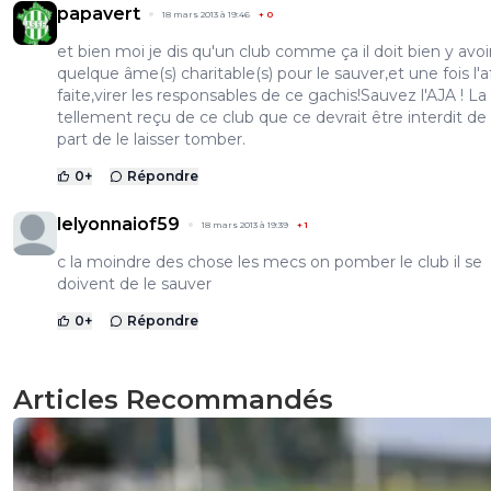
papavert
18 mars 2013 à 19:46
+
0
et bien moi je dis qu'un club comme ça il doit bien y avoi
quelque âme(s) charitable(s) pour le sauver,et une fois l'af
faite,virer les responsables de ce gachis!Sauvez l'AJA ! La
tellement reçu de ce club que ce devrait être interdit de
part de le laisser tomber.
0
+
Répondre
lelyonnaiof59
18 mars 2013 à 19:39
+
1
c la moindre des chose les mecs on pomber le club il se
doivent de le sauver
0
+
Répondre
Articles Recommandés