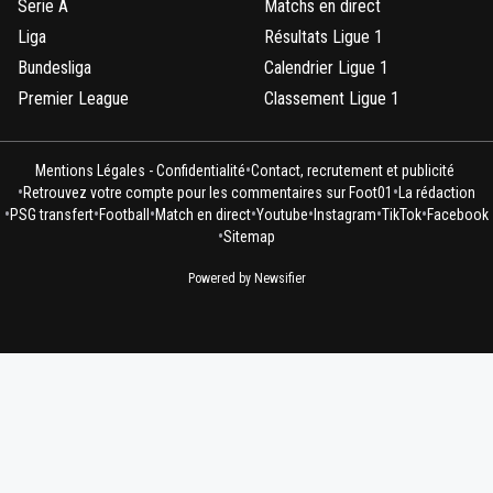
Serie A
Matchs en direct
Liga
Résultats Ligue 1
Bundesliga
Calendrier Ligue 1
Premier League
Classement Ligue 1
•
Mentions Légales - Confidentialité
Contact, recrutement et publicité
•
•
Retrouvez votre compte pour les commentaires sur Foot01
La rédaction
•
•
•
•
•
•
•
PSG transfert
Football
Match en direct
Youtube
Instagram
TikTok
Facebook
•
Sitemap
Powered by Newsifier