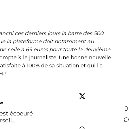
anchi ces derniers jours la barre des 500
e la plateforme doit notamment au
e celle à 69 euros pour toute la deuxième
compte X le journaliste. Une bonne nouvelle
tisfaite à 100% de sa situation et qui l’a
FP.
ow
D
DAZN c'est l'OM-TV, il est écoeuré 
rseil…