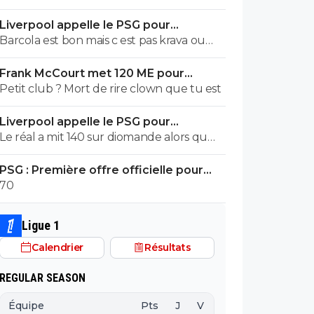
Greenwood vas vous exploser
Liverpool appelle le PSG pour
renoncer à Barcola
Barcola est bon mais c est pas krava ou
doué... franchement 150 merci pour tout
Frank McCourt met 120 ME pour
bonne suite ....akliouche fera aussi bien !!
sauver l’OM !
Petit club ? Mort de rire clown que tu est
Liverpool appelle le PSG pour
renoncer à Barcola
Le réal a mit 140 sur diomande alors qu
une bonne saison en Allemagne mais zéro
PSG : Première offre officielle pour
en c1 zéro coupe du monde ...barcola c est
Barcola, elle est choquante
70
150 !!!! Et on fait la vente du siècle acheter
50 !!!😁😄😄👍👍👍
Ligue 1
Calendrier
Résultats
REGULAR SEASON
Équipe
Pts
J
V
N
D
BP
B