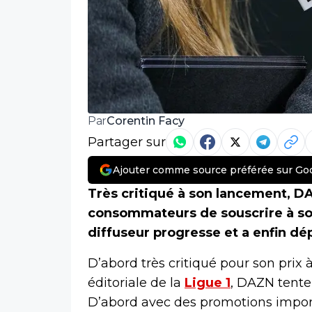
Corentin Facy
Par
Partager sur
Ajouter comme source préférée sur Go
Très critiqué à son lancement, DA
consommateurs de souscrire à son 
diffuseur progresse et a enfin d
D’abord très critiqué pour son prix
éditoriale de la
Ligue 1
, DAZN tente 
D’abord avec des promotions impor