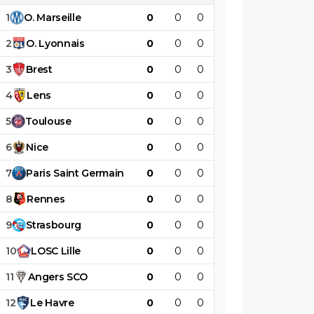
1
O
.
Marseille
0
0
0
0
0
0
2
O
.
Lyonnais
0
0
0
0
0
0
3
Brest
0
0
0
0
0
0
4
Lens
0
0
0
0
0
0
5
Toulouse
0
0
0
0
0
0
6
Nice
0
0
0
0
0
0
7
Paris
Saint
Germain
0
0
0
0
0
0
8
Rennes
0
0
0
0
0
0
9
Strasbourg
0
0
0
0
0
0
10
LOSC
Lille
0
0
0
0
0
0
11
Angers
SCO
0
0
0
0
0
0
12
Le
Havre
0
0
0
0
0
0