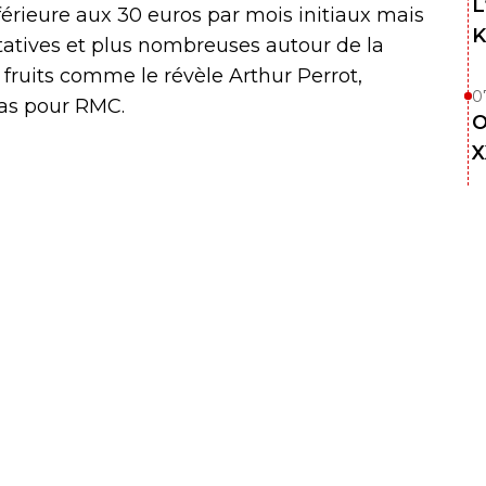
L
rieure aux 30 euros par mois initiaux mais
K
tatives et plus nombreuses autour de la
s fruits comme le révèle Arthur Perrot,
0
ias pour RMC.
O
X