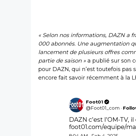
« Selon nos informations, DAZN a fr
000 abonnés. Une augmentation qu
lancement de plusieurs offres comm
partie de saison »
a publié sur son 
pour DAZN, qui n’est toutefois pas sa
encore fait savoir récemment à la L
Foot01
@
Foot01_com
·
Foll
foot01.com/equipe/ma
8:04 AM · Feb 4, 2025