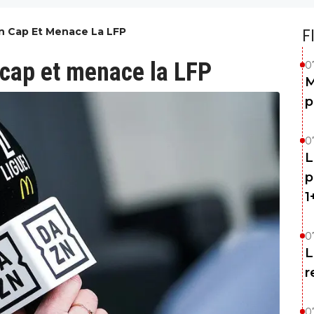
Un Cap Et Menace La LFP
F
 cap et menace la LFP
0
M
p
0
L
p
1
0
L
r
0