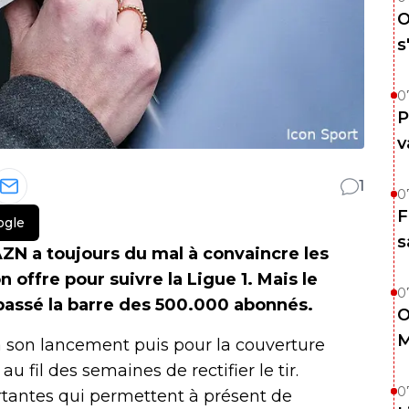
O
s
0
P
v
1
0
F
ogle
s
ZN a toujours du mal à convaincre les
offre pour suivre la Ligue 1. Mais le
0
épassé la barre des 500.000 abonnés.
O
M
 à son lancement puis pour la couverture
au fil des semaines de rectifier le tir.
0
tantes qui permettent à présent de