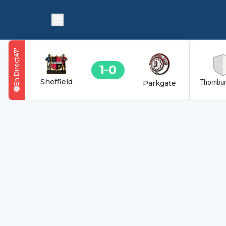
'
47
En Direct
1
0
Sheffield
Thornbu
Parkgate