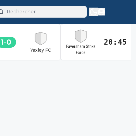
1
0
20:45
Faversham Strike
Yaxley FC
Force