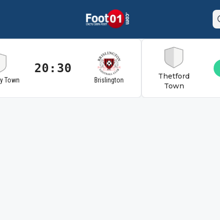
20:30
Thetford
ry Town
Brislington
Town