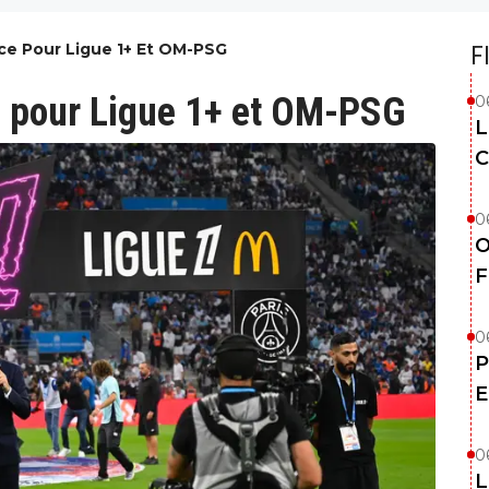
ce Pour Ligue 1+ Et OM-PSG
F
e pour Ligue 1+ et OM-PSG
0
L
C
0
O
F
0
P
E
0
L