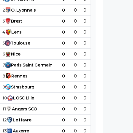
2
O
.
Lyonnais
0
0
0
0
0
0
3
Brest
0
0
0
0
0
0
4
Lens
0
0
0
0
0
0
5
Toulouse
0
0
0
0
0
0
6
Nice
0
0
0
0
0
0
7
Paris
Saint
Germain
0
0
0
0
0
0
8
Rennes
0
0
0
0
0
0
9
Strasbourg
0
0
0
0
0
0
10
LOSC
Lille
0
0
0
0
0
0
11
Angers
SCO
0
0
0
0
0
0
12
Le
Havre
0
0
0
0
0
0
13
Auxerre
0
0
0
0
0
0