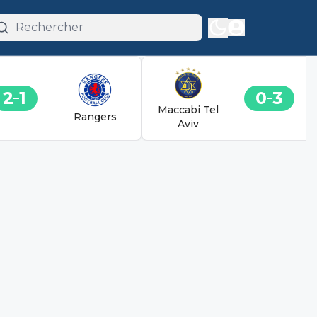
2
1
0
3
Maccabi Tel
Rangers
Aviv