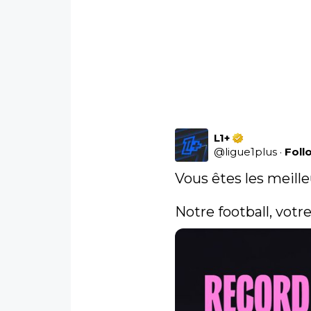
L1+
@
ligue1plus
·
Foll
Vous êtes les meilleur
Notre football, votre