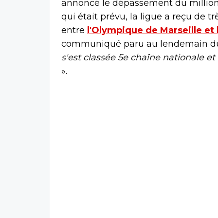
annoncé le dépassement du million
qui était prévu, la ligue a reçu de 
entre
l'Olympique de Marseille et 
communiqué paru au lendemain du C
s'est classée 5e chaîne nationale et 
».