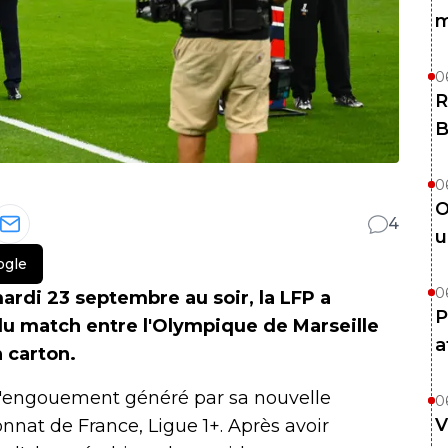
m
0
R
B
0
O
4
u
ogle
0
di 23 septembre au soir, la LFP a
P
du match entre l'Olympique de Marseille
a
n carton.
l'engouement généré par sa nouvelle
0
V
nat de France, Ligue 1+. Après avoir