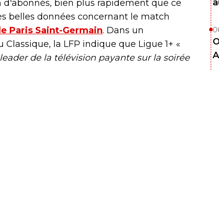
a
 d'abonnés, bien plus rapidement que ce
très belles données concernant le match
le Paris Saint-Germain
. Dans un
0
O
lassique, la LFP indique que Ligue 1+ «
A
leader de la télévision payante sur la soirée