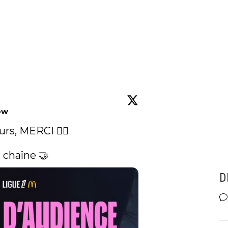
ow
s, MERCI ❤️‍🔥  

 chaîne 🤝 
D