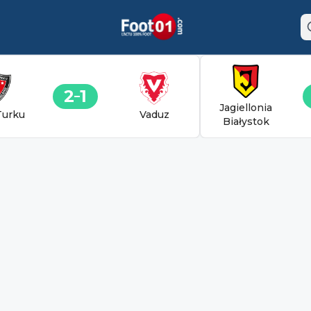
2
1
Jagiellonia
Turku
Vaduz
Białystok