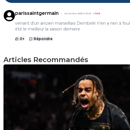
parissaintgermain
24 octobre 2025 à 20:23
+
1126
venant d'un ancien marseillais Dembelé n'en a rien à foutr
été le meilleur la saison derniere
0
+
Répondre
Articles Recommandés