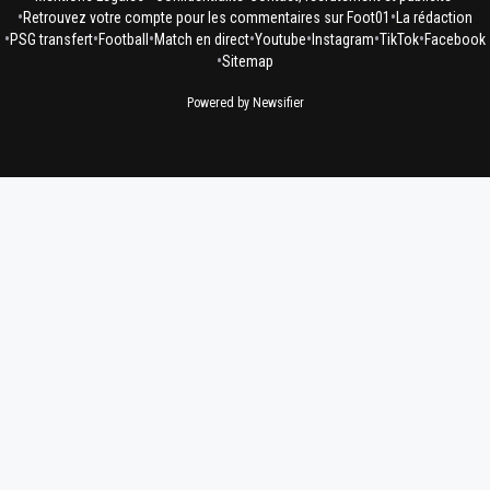
•
•
Retrouvez votre compte pour les commentaires sur Foot01
La rédaction
•
•
•
•
•
•
•
PSG transfert
Football
Match en direct
Youtube
Instagram
TikTok
Facebook
•
Sitemap
Powered by Newsifier