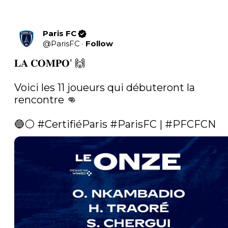
Paris FC
@
ParisFC
·
Follow
𝐋𝐀 𝐂𝐎𝐌𝐏𝐎' 🙌

Voici les 11 joueurs qui débuteront la 
rencontre 👊

🔵⚪️ 
#CertifiéParis
#ParisFC
 | 
#PFCFCN