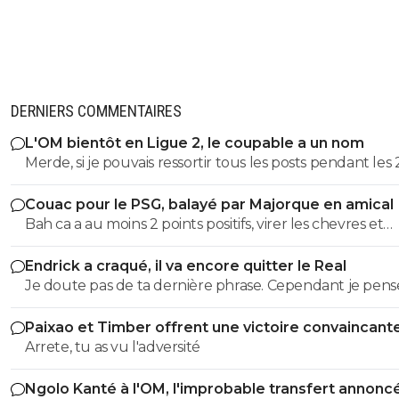
DERNIERS COMMENTAIRES
L'OM bientôt en Ligue 2, le coupable a un nom
Merde, si je pouvais ressortir tous les posts pendant les 
dernieres années ou je denoncais cet imposteur ... et le
Couac pour le PSG, balayé par Majorque en amical
insultes de ses groupies qui voulaient me faire avaler sa
Bah ca a au moins 2 points positifs, virer les chevres et
semence comme eux ...
démeloniser les autres, c’est plutot bien vu.
Endrick a craqué, il va encore quitter le Real
Je doute pas de ta dernière phrase. Cependant je pense
qu'on a d'autres problèmes en ce moment que ca.
Paixao et Timber offrent une victoire convaincant
l'OM
Arrete, tu as vu l'adversité
Ngolo Kanté à l'OM, l'improbable transfert annonc