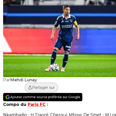
Mehdi Lunay
Par
Partager sur
Ajouter comme source préférée sur Google
Compo du
Paris FC
:
Nkambadio - H.Traoré, Chergui, Mbow, De Smet - M.Lo