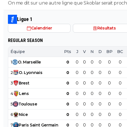
Turquie
On me dit sur une autre ligne que Skoblar serait proc
remettre les crampons.
Ligue 1
Calendrier
Résultats
REGULAR SEASON
Équipe
Pts
J
V
N
D
BP
BC
1
O
.
Marseille
0
0
0
0
0
0
0
2
O
.
Lyonnais
0
0
0
0
0
0
0
3
Brest
0
0
0
0
0
0
0
4
Lens
0
0
0
0
0
0
0
5
Toulouse
0
0
0
0
0
0
0
6
Nice
0
0
0
0
0
0
0
7
Paris
Saint
Germain
0
0
0
0
0
0
0