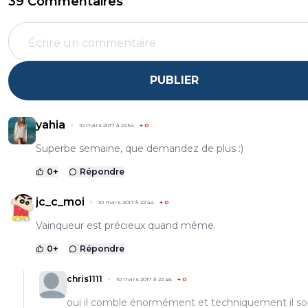
39 Commentaires
PUBLIER
yahia
10 mars 2017 à 22:54
+
0
Superbe semaine, que demandez de plus :)
0
+
Répondre
jc_c_moi
10 mars 2017 à 22:44
+
0
Vainqueur est précieux quand même.
0
+
Répondre
chris1111
10 mars 2017 à 22:46
+
0
oui il comble énormément et techniquement il sor