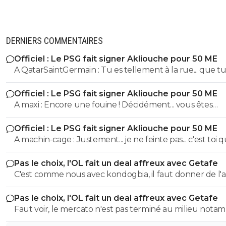
on-va-tout-casser-chez-toiii
10 mars 2017 à 20:59
+
0
Bafé la panthère rose du Forez est de retour
DERNIERS COMMENTAIRES
0
+
Répondre
Officiel : Le PSG fait signer Akliouche pour 50 ME
on-va-tout-casser-chez-toiii
10 mars 2017 à 20:59
+
0
A QatarSaintGermain : Tu es tellement à la rue... que tu n'as
même pas compris que l'ASM était l'adversaire direct 
Ouf ce but
Officiel : Le PSG fait signer Akliouche pour 50 ME
cette saison.
0
+
Répondre
A maxi : Encore une fouine ! Décidément... vous êtes
beaucoup ^^
fissa
10 mars 2017 à 20:57
+
2
Officiel : Le PSG fait signer Akliouche pour 50 ME
A machin-cage : Justement... je ne feinte pas... c'est toi qui ne
Thauviiiin
comprends pas les mots et qui les manipule. ^^
0
+
Répondre
Pas le choix, l'OL fait un deal affreux avec Getafe
C'est comme nous avec kondogbia, il faut donner de l'
stef-90
10 mars 2017 à 20:58
+
0
pour qu'il s'en aille 😂
Énorme
Pas le choix, l'OL fait un deal affreux avec Getafe
Faut voir, le mercato n'est pas terminé au milieu nota
0
+
Répondre