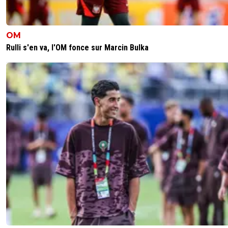
0
+
Répondre
kress93-palestine
10 mars 2017 à 22:13
+
1
OM
Rulli s'en va, l'OM fonce sur Marcin Bulka
Non
0
+
Répondre
paname2
10 mars 2017 à 22:12
+
0
Précision*
0
+
Répondre
kress93-palestine
10 mars 2017 à 22:04
+
1
Toujours pas très rassurante votre défense
0
+
Répondre
coach-nrock
10 mars 2017 à 21:41
+
0
On voit de belles constructions, des transversales, des c
dans les petits espaces , et à une touche de balles. Bea