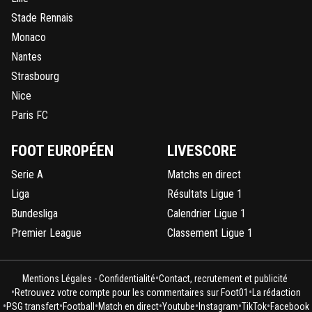
Stade Rennais
Monaco
Nantes
Strasbourg
Nice
Paris FC
FOOT EUROPÉEN
LIVESCORE
Serie A
Matchs en direct
Liga
Résultats Ligue 1
Bundesliga
Calendrier Ligue 1
Premier League
Classement Ligue 1
•
Mentions Légales - Confidentialité
Contact, recrutement et publicité
•
•
Retrouvez votre compte pour les commentaires sur Foot01
La rédaction
•
•
•
•
•
•
•
PSG transfert
Football
Match en direct
Youtube
Instagram
TikTok
Facebook