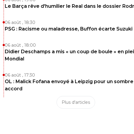
kress93-palestine
10 mars 2017 à 23:12
+
1
Le Barça rêve d'humilier le Real dans le dossier Rodr
Bah c'est l'impression que ça me fait, mais t'inq
je me vexe pas pr si peu :D
06 août , 18:30
PSG : Racisme ou maladresse, Buffon écarte Suzuki
0
+
Répondre
on-va-tout-casser-chez-toiii
10 mars 2017 à 21:17
+
0
06 août , 18:00
Didier Deschamps a mis « un coup de boule » en ple
Payet!!!!!
Mondial
0
+
Répondre
06 août , 17:30
melitas
10 mars 2017 à 21:12
+
0
OL : Malick Fofana envoyé à Leipzig pour un sombre
Angers c est honteux d ouvrir ses fesses comme ca tu de
accord
avoir honte. Un peu de tenue on est pas a l heure -18ans
Plus d'articles
0
+
Répondre
on-va-tout-casser-chez-toiii
10 mars 2017 à 21:11
+
0
Oh pelé alias manuel pelé