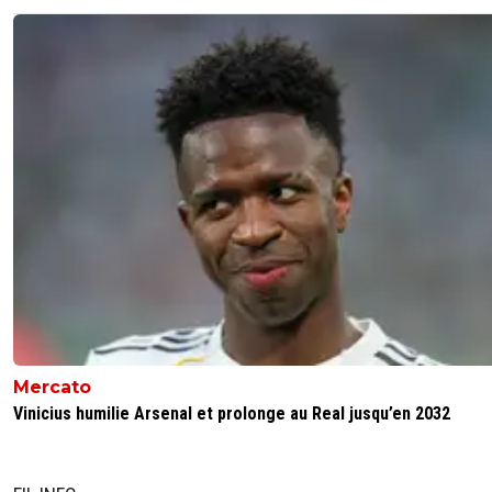
chris1111
10 mars 2017 à 21:26
+
0
Pelé c'est un gardien de hand ;)
0
+
Répondre
fissa
10 mars 2017 à 21:30
+
2
et Angers c'est joueurs de billard ^^
0
+
Répondre
kress93-palestine
10 mars 2017 à 21:27
+
1
Je vois ton com comme un compliment lol
0
+
Répondre
Mercato
melitas
10 mars 2017 à 21:31
+
0
Vinicius humilie Arsenal et prolonge au Real jusqu’en 2032
c'est moi ou c'est mort les soirs de match de l
0
+
Répondre