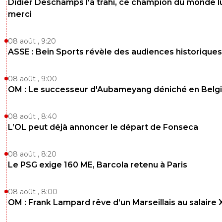
Didier Deschamps l'a trahi, ce champion du monde lu
0
+
Répondre
merci
dustos
12 août 2018 à 16:08
+
0
Tellement défensif qu'il faillit marquer son prem
08 août , 9:20
but à pas grand chose aujourd'hui ^^
ASSE : Bein Sports révèle des audiences historiques
0
+
Répondre
08 août , 9:00
yass69
12 août 2018 à 16:08
+
0
OM : Le successeur d'Aubameyang déniché en Belg
tt a fait d accord avec toi
0
+
Répondre
08 août , 8:40
L’OL peut déjà annoncer le départ de Fonseca
jack
12 août 2018 à 16:10
+
0
Des centres à la morel qui ne trouvent jamais 
08 août , 8:20
nos joueurs. Mais entre Rafael, Tete et Dubois.
Le PSG exige 160 ME, Barcola retenu à Paris
match si fermé autant mettre Rafael.
0
+
Répondre
08 août , 8:00
OM : Frank Lampard rêve d’un Marseillais au salaire
fanch-ol
12 août 2018 à 16:11
+
5
Non pas Rafael il ne sert à rien offensivement 