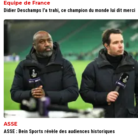
Ferri sur le banc, sous prétexte qu’il fait chaud, il n'‘est pa
Equipe de France
assis tout le match comme il se devait... la nullité de More
Didier Deschamps l'a trahi, ce champion du monde lui dit merci
Gorgelin, Cornet et bien entendu le caoching de Génésio
son fond de jeu ect… ;)
0
+
Répondre
maznum
12 août 2018 à 17:02
+
176
Et Marcelo qui dribble Gorgelin, faut vendre les 2..
qui tacle la pelouse suivi d'un geste antisportif en 
une motte de terre, j'en peux plus de ce joueur sa
cervelle, il ferait mieux de passer ses nerfs en fais
pressing incessant!!!
0
+
Répondre
fanch-ol
12 août 2018 à 16:14
+
5
Mdr je n avais pas compris que c était ironique :-) t
raison on va faire comme eux et tout critiquer
ASSE
0
+
Répondre
ASSE : Bein Sports révèle des audiences historiques