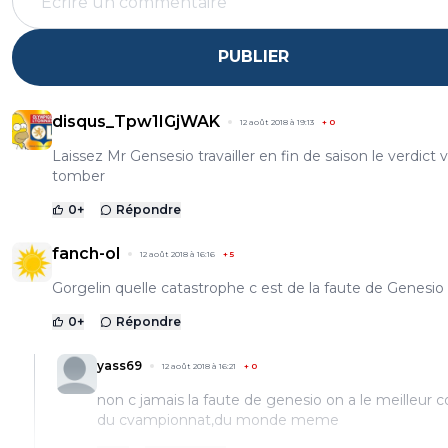
PUBLIER
disqus_Tpw1IGjWAK
12 août 2018 à 19:13
+
0
Laissez Mr Gensesio travailler en fin de saison le verdict 
tomber
0
+
Répondre
fanch-ol
12 août 2018 à 16:16
+
5
Gorgelin quelle catastrophe c est de la faute de Genesio 
0
+
Répondre
yass69
12 août 2018 à 16:21
+
0
non c jamais la faute de genesio on a le meilleur 
du cvampionnat,du monde meme