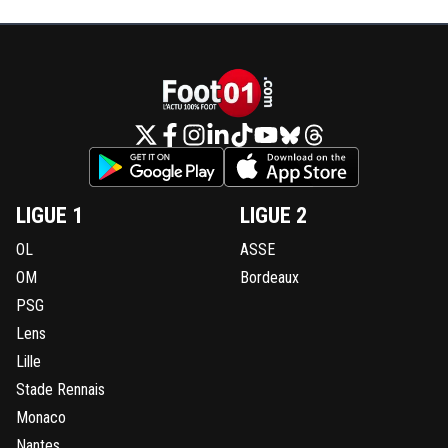
kress93-palestine
12 août 2018 à 15:57
+
1
Oh purée, vous êtes très gourmand avec nous,
comme avec les autres clubs étranger :D
0
+
Répondre
alexx-auvergnat-lyonnais
12 août 2018 à 15:58
+
0
Bah nous si, JMA moins 😁
LIGUE 1
LIGUE 2
0
+
Répondre
OL
ASSE
kress93-palestine
12 août 2018 à 16:00
+
1
OM
Bordeaux
Bon on va alors négo avec lui, c'est préférable
PSG
finalement :D
Lens
0
+
Répondre
Lille
cobra-ol
12 août 2018 à 15:56
+
0
Stade Rennais
Il voudra progresser dans un top club et dans un a
Monaco
championnat. Je pense qu'il a le niveau pour être 
Nantes