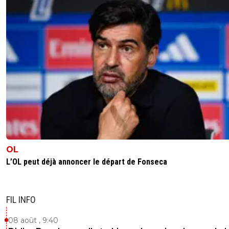
0
+
Répondre
jack
12 août 2018 à 16:06
+
0
Il tente rien normal qu'il a moins de déchets. A
son role est de défendre il le fait bien contre A
A voir par la suite.
0
+
Répondre
hopeful
12 août 2018 à 16:21
+
0
Dit il " A voir par la suite." avec une calash char
dans la main ^^
0
+
Répondre
OL
L’OL peut déjà annoncer le départ de Fonseca
fanch-ol
12 août 2018 à 16:09
+
5
Frappe détournée par le gardien et des centres
Beaucoup de dédoublement avec Berto ils se 
FIL INFO
bien entendu. Aucun danger amienois venu de l
de Dubois
08 août , 9:40