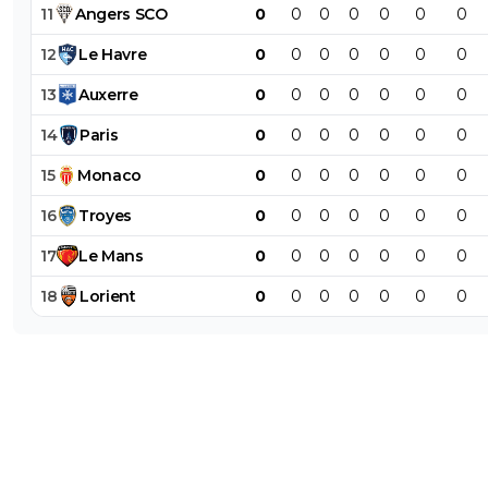
11
Angers
SCO
0
0
0
0
0
0
0
0
+
Répondre
12
Le
Havre
0
0
0
0
0
0
0
cobra-ol
12 août 2018 à 15:54
+
0
13
Auxerre
0
0
0
0
0
0
0
Les 3 points sont là c'est l'essentiel, il faut s'améliorer dan
14
Paris
0
0
0
0
0
0
0
jeu (Fékir reviens mettre un peu d'ordre la semaine pro)Il
améliorer le terrain pour dans 2 semaine
15
Monaco
0
0
0
0
0
0
0
0
+
Répondre
16
Troyes
0
0
0
0
0
0
0
theo369-ex-10-au-fct
12 août 2018 à 15:53
+
0
17
Le
Mans
0
0
0
0
0
0
0
la purge est finie
18
Lorient
0
0
0
0
0
0
0
0
+
Répondre
go-west
12 août 2018 à 15:52
+
7
fini
0
+
Répondre