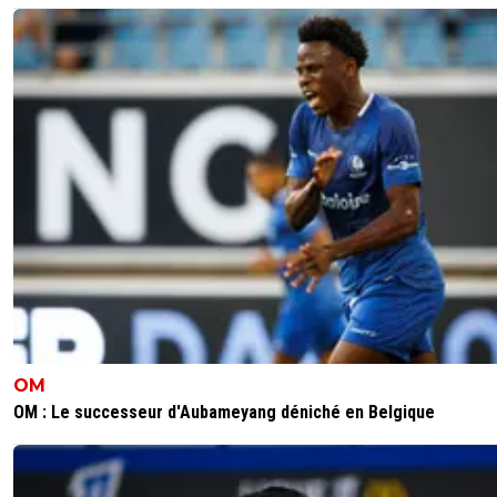
fanch-ol
12 août 2018 à 16:05
+
5
Mendy pas top non plus beaucoup de ballons perdus
0
+
Répondre
fanch-ol
12 août 2018 à 16:01
+
5
Mes deux bonnes surprises : Dubois et Gorglin.
0
+
Répondre
jack
12 août 2018 à 16:03
+
0
Un Morel Bis en DL. Bon défensivement et très
médiocre offensivement.
0
+
Répondre
OM
OM : Le successeur d'Aubameyang déniché en Belgique
fanch-ol
12 août 2018 à 16:04
+
5
Médiocre offensivement ? Il a très bien dédou
avec Traoré. Beaucoup moins de déchets que R