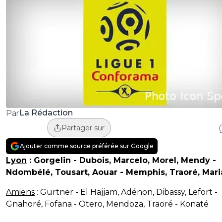
La Rédaction
Par
Partager sur
Ajouter comme source préférée sur Google
Lyon
: Gorgelin - Dubois, Marcelo, Morel, Mendy -
Ndombélé, Tousart, Aouar - Memphis, Traoré, Mar
Amiens
: Gurtner - El Hajjam, Adénon, Dibassy, Lefort -
Gnahoré, Fofana - Otero, Mendoza, Traoré - Konaté