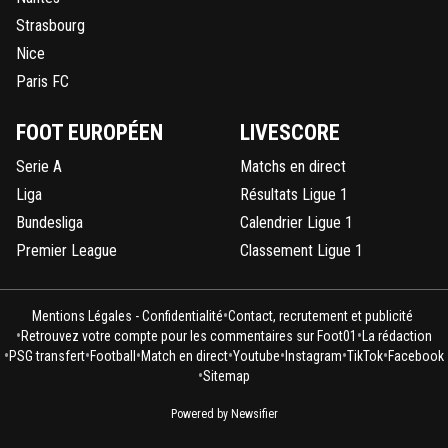
une équipe du top 5 européen
Strasbourg
0
+
Répondre
Nice
kress93-palestine
12 août 2018 à 15:59
+
1
Paris FC
C'est ton avis, pas le mien.
FOOT EUROPÉEN
LIVESCORE
0
+
Répondre
Serie A
Matchs en direct
vadin
12 août 2018 à 15:53
+
0
Liga
Résultats Ligue 1
ca sera 80M
Bundesliga
Calendrier Ligue 1
0
+
Répondre
Premier League
Classement Ligue 1
kress93-palestine
12 août 2018 à 15:56
+
1
•
On verra bien, mais c'est un début de négo, fau
Mentions Légales - Confidentialité
Contact, recrutement et publicité
•
•
partir sur un prix :DOn vous en offre 64M cela d
Retrouvez votre compte pour les commentaires sur Foot01
La rédaction
•
•
•
•
•
•
•
PSG transfert
Football
Match en direct
Youtube
Instagram
TikTok
Facebook
0
+
Répondre
•
Sitemap
alexx-auvergnat-lyonnais
12 août 2018 à 15:58
+
0
Powered by Newsifier
Nickel, avec Neymar en plus ?