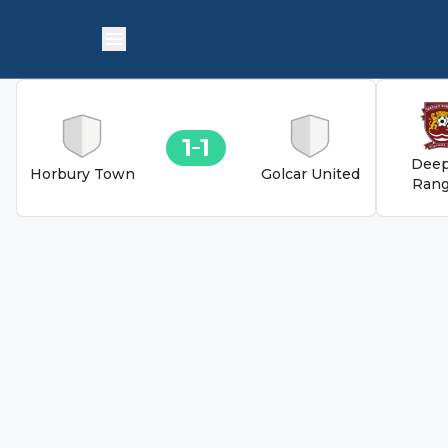
1
1
Deep
Horbury Town
Golcar United
Rang