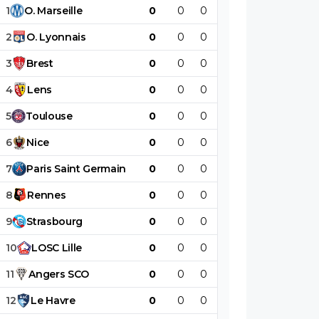
1
O
.
Marseille
0
0
0
0
0
0
2
O
.
Lyonnais
0
0
0
0
0
0
3
Brest
0
0
0
0
0
0
4
Lens
0
0
0
0
0
0
5
Toulouse
0
0
0
0
0
0
6
Nice
0
0
0
0
0
0
7
Paris
Saint
Germain
0
0
0
0
0
0
8
Rennes
0
0
0
0
0
0
9
Strasbourg
0
0
0
0
0
0
10
LOSC
Lille
0
0
0
0
0
0
11
Angers
SCO
0
0
0
0
0
0
12
Le
Havre
0
0
0
0
0
0