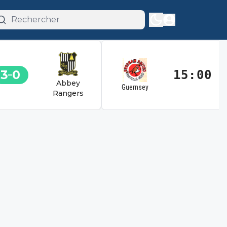
3
0
15:00
Abbey
Guernsey
Rangers