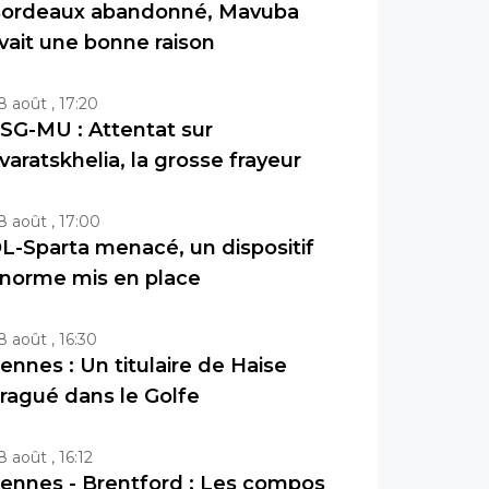
ordeaux abandonné, Mavuba
vait une bonne raison
8 août , 17:20
SG-MU : Attentat sur
varatskhelia, la grosse frayeur
8 août , 17:00
L-Sparta menacé, un dispositif
norme mis en place
8 août , 16:30
ennes : Un titulaire de Haise
ragué dans le Golfe
8 août , 16:12
ennes - Brentford : Les compos