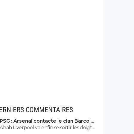
ERNIERS COMMENTAIRES
PSG : Arsenal contacte le clan Barcola,
le feuilleton relancé
Ahah Liverpool va enfin se sortir les doigts,