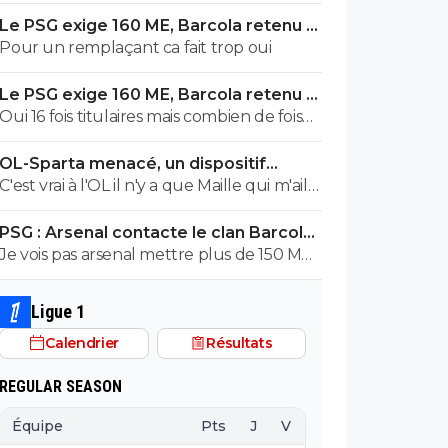
ils sont plus seul sur le dossier. Y a que ça
Le PSG exige 160 ME, Barcola retenu à
qui fera avancer le prix un peu de
Paris
Pour un remplaçant ca fait trop oui
concurrence.
Le PSG exige 160 ME, Barcola retenu à
Paris
Oui 16 fois titulaires mais combien de fois
titulaire par défaut du fait d un blessé ou
OL-Sparta menacé, un dispositif
juste pour faire tourner avant une
énorme mis en place
C'est vrai à l'OL il n'y a que Maille qui m'aille
échéance plus importante ? J ai pas le
! Aïe aïe Aïe !!!
chiffre, peut être que je me trompe, mais
PSG : Arsenal contacte le clan Barcola,
perso, ça me laisse cette impression qu il n
le feuilleton relancé
Je vois pas arsenal mettre plus de 150 M
est pas le premier choix auquel pense le
sur un seul joueur, de leur histoire ils ont
coach alors que je suis sûr que le coach le
jamais mis un tel somme sur un joueur,
considère comme important, c est ça qui
Ligue 1
c'est pas leur but, Liverpool oui c étais
est dommage.
Calendrier
Résultats
possible mais ils ont lâché l affaire
REGULAR SEASON
Équipe
Pts
J
V
N
D
BP
B