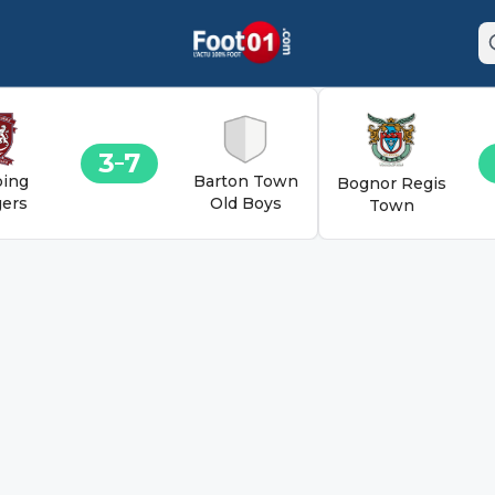
3
7
ing
Barton Town
Bognor Regis
ers
Old Boys
Town