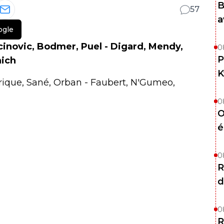
B
57
a
ogle
jcinovic, Bodmer, Puel - Digard, Mendy,
0
P
nich
K
nrique, Sané, Orban - Faubert, N'Gumeo,
0
O
é
0
R
d
0
R