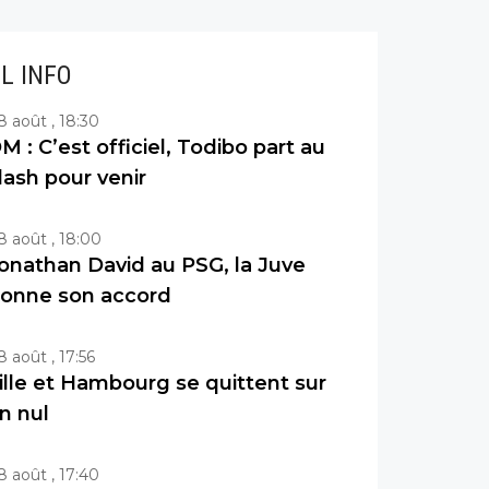
IL INFO
8 août , 18:30
M : C’est officiel, Todibo part au
lash pour venir
8 août , 18:00
onathan David au PSG, la Juve
onne son accord
8 août , 17:56
ille et Hambourg se quittent sur
n nul
8 août , 17:40