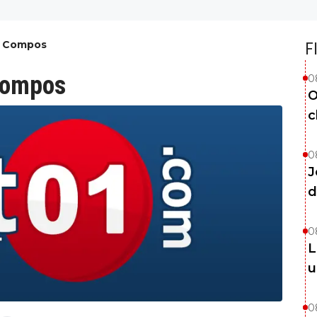
es Compos
F
 compos
0
O
c
0
J
d
0
L
u
0