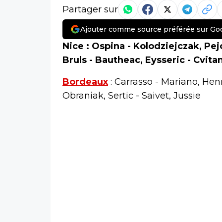
Partager sur
Ajouter comme source préférée sur Go
Nice : Ospina - Kolodziejczak, Pe
Bruls - Bautheac, Eysseric - Cvita
Bordeaux
: Carrasso - Mariano, He
Obraniak, Sertic - Saivet, Jussie