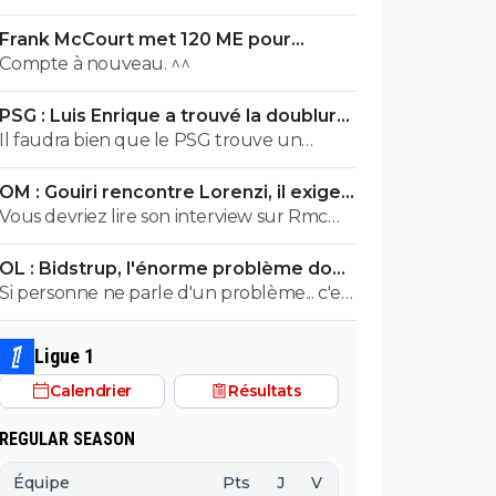
en plus
Frank McCourt met 120 ME pour
sauver l’OM !
Compte à nouveau. ^^
PSG : Luis Enrique a trouvé la doublure
d'Hakimi
Il faudra bien que le PSG trouve un
remplaçant à Achraf Hakimi... vu qu'il
OM : Gouiri rencontre Lorenzi, il exige
risque de se retrouver en prison pour viol
des explications
Vous devriez lire son interview sur Rmc
durant cette saison.
Sport, il veut rester à l'OM et n'a pas
OL : Bidstrup, l'énorme problème dont
l'intention de partir.
personne n'ose parler
Si personne ne parle d'un problème... c'est
qu'il n'y a pas de problème. ^^
Ligue 1
Calendrier
Résultats
REGULAR SEASON
Équipe
Pts
J
V
N
D
BP
B