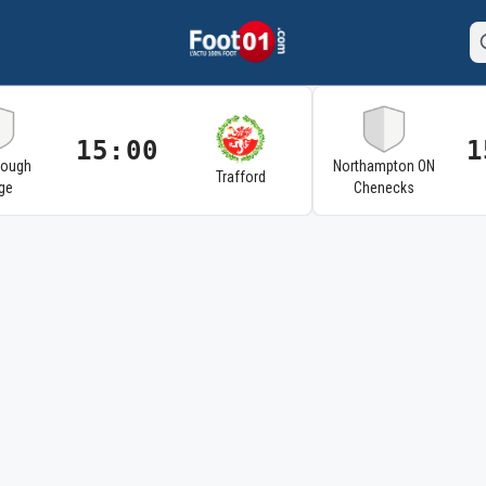
15:00
1
rough
Northampton ON
Trafford
ge
Chenecks