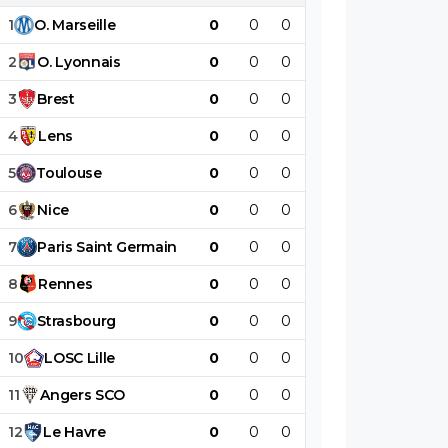
1
O
.
Marseille
0
0
0
0
0
0
2
O
.
Lyonnais
0
0
0
0
0
0
3
Brest
0
0
0
0
0
0
4
Lens
0
0
0
0
0
0
5
Toulouse
0
0
0
0
0
0
6
Nice
0
0
0
0
0
0
7
Paris
Saint
Germain
0
0
0
0
0
0
8
Rennes
0
0
0
0
0
0
9
Strasbourg
0
0
0
0
0
0
10
LOSC
Lille
0
0
0
0
0
0
11
Angers
SCO
0
0
0
0
0
0
12
Le
Havre
0
0
0
0
0
0