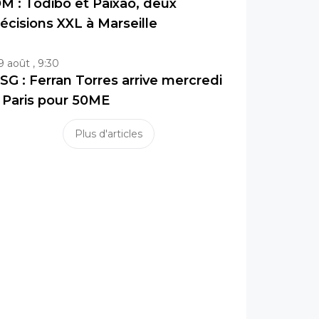
M : Todibo et Paixao, deux
écisions XXL à Marseille
9 août , 9:30
SG : Ferran Torres arrive mercredi
 Paris pour 50ME
Plus d'articles