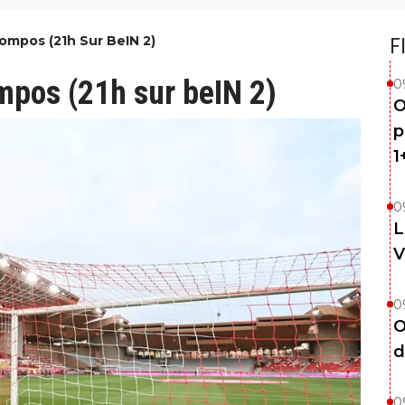
Compos (21h Sur BeIN 2)
F
ompos (21h sur beIN 2)
0
O
p
1
0
L
V
0
O
d
0