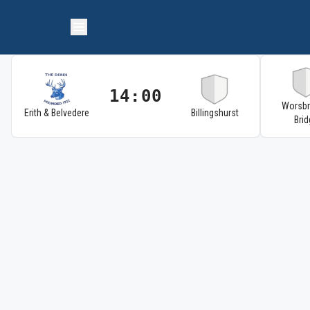
14:00
Worsb
Erith & Belvedere
Billingshurst
Brid