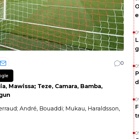
O
e
0
L
g
0
0
P
ogle
d
ria, Mawissa; Teze, Camara, Bamba,
ogun
0
F
 Perraud; André, Bouaddi; Mukau, Haraldsson,
t
0