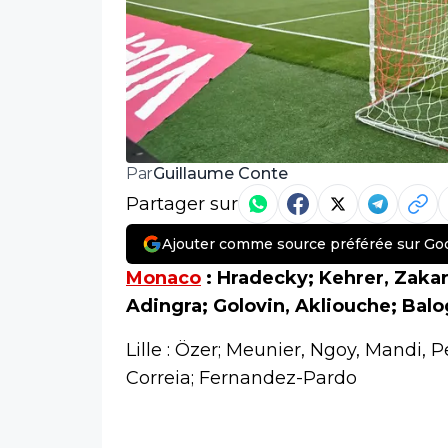
Guillaume Conte
Par
Partager sur
Ajouter comme source préférée sur Go
Monaco
: Hradecky; Kehrer, Zaka
Adingra; Golovin, Akliouche; Bal
Lille : Özer; Meunier, Ngoy, Mandi,
Correia; Fernandez-Pardo