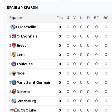
il faut tenir compte que gomis pourra pas tout faire tout 
est que licha est trop souvent blesser a mon gout,il y aur
REGULAR SEASON
surement un attaquant en prevision cet été!!!et tous ceu
commence a tailler gomis,dites vous qu il commence u
Équipe
Pts
J
V
N
D
BP
BC
af fatiguer,c est pas un robot non plus,,,,vous l aimez plus
1
O
.
Marseille
0
0
0
0
0
0
0
0
+
Répondre
2
O
.
Lyonnais
0
0
0
0
0
0
0
clemzoub
04 novembre 2011 à 17:30
+
0
3
Brest
0
0
0
0
0
0
0
ya belfodil , faut pouvoir le lancer en L1 cest un gr
talent lui aussi
4
Lens
0
0
0
0
0
0
0
0
+
Répondre
5
Toulouse
0
0
0
0
0
0
0
panamsg
04 novembre 2011 à 17:33
+
0
6
Nice
0
0
0
0
0
0
0
Et le Benzia la , c'est pas un crack lui ?
7
Paris
Saint
Germain
0
0
0
0
0
0
0
0
+
Répondre
8
Rennes
0
0
0
0
0
0
0
clemzoub
04 novembre 2011 à 17:34
+
0
9
Strasbourg
0
0
0
0
0
0
0
Oé mais il est encore trop jeune , il a que 17 an
10
LOSC
Lille
0
0
0
0
0
0
0