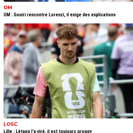
OM
0
+
Répondre
OM : Gouiri rencontre Lorenzi, il exige des explications
leroilyon
04 novembre 2011 à 17:57
+
0
nan je pense pas desfois il fait parti du public..
0
+
Répondre
disqus_xGQrJkbeRH
04 novembre 2011 à 17:53
+
0
lol slt steph :p
0
+
Répondre
clemzoub
04 novembre 2011 à 17:45
+
0
HS : belfodil a ete selectionné en EDF u20 . Il joue pas p
l'algerie normalement ?
0
+
Répondre
reload
04 novembre 2011 à 17:46
+
0
LOSC
Lille : Létang l'a viré, il est toujours groggy