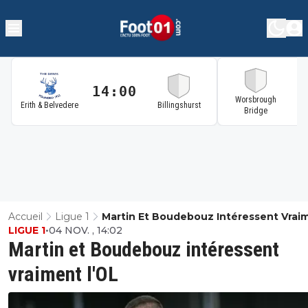
14:00
1
Worsbrough
Erith & Belvedere
Billingshurst
Bridge
Accueil
Ligue 1
Martin Et Boudebouz Intéressent Vrai
LIGUE 1
•
04 NOV. , 14:02
L'OL
Martin et Boudebouz intéressent
vraiment l'OL