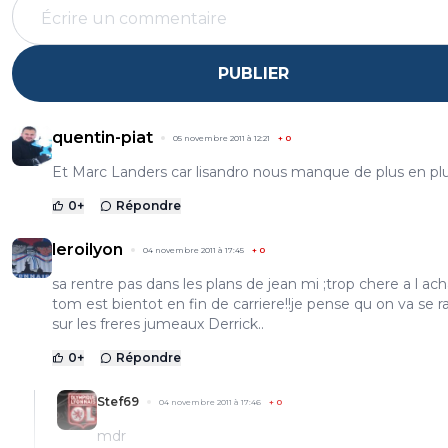
PUBLIER
quentin-piat
05 novembre 2011 à 12:21
+
0
Et Marc Landers car lisandro nous manque de plus en pl
0
+
Répondre
leroilyon
04 novembre 2011 à 17:45
+
0
sa rentre pas dans les plans de jean mi ;trop chere a l ach
tom est bientot en fin de carriere!!je pense qu on va se r
sur les freres jumeaux Derrick..
0
+
Répondre
Stef69
04 novembre 2011 à 17:46
+
0
mdr