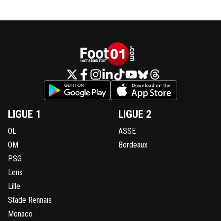
khelifa
04 novembre 2011 à 15:16
+
0
ahhaah
0
+
Répondre
madvillain
04 novembre 2011 à 15:12
+
0
Maintenant dans toute les têtes c'est Giroud ???? Il y aur
aucune arrivée à Lyon cet hiver
0
+
Répondre
LIGUE 1
LIGUE 2
adrienrabiot
04 novembre 2011 à 15:20
+
0
OL
ASSE
que des départs, certains lyonnais ne se rendent 
OM
Bordeaux
compte que lyon financièrement ne peut pas se
PSG
permettre d acheter, comme duluc et d autres l o
signalés lyon risque de perdre des joueurs cet hive
Lens
pas que des remplaçants...à voir
Lille
0
+
Répondre
Stade Rennais
Monaco
josipsk
04 novembre 2011 à 17:34
+
44