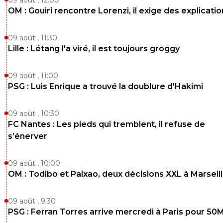
LEROILYON qualifier Pjanic de joueur moyen c' est osé.
OM : Gouiri rencontre Lorenzi, il exige des explicatio
recital qu' il a accomplis face à l' EDF et le fait qu' il fasse
petit son trou à l' AS Rome sont des preuves indéniables
son talent.
09 août , 11:30
Lille : Létang l'a viré, il est toujours groggy
0
+
Répondre
leroilyon
04 novembre 2011 à 17:01
+
0
09 août , 11:00
PSG : Luis Enrique a trouvé la doublure d'Hakimi
jbon dis moi pas qu il ta fais vibrer a lyon je reste
persuader qu il cartonnera a l avenir mais a lyon on
pas de tps de jeu pour lui ni l argent;tu vx que je te
09 août , 10:30
reponde quoi on aurai du vendre LLoris a la place!!
FC Nantes : Les pieds qui tremblent, il refuse de
0
+
Répondre
s’énerver
supporterdujeu
05 novembre 2011 à 8:28
+
73
09 août , 10:00
Belle mauvaise foi :)
OM : Todibo et Paixao, deux décisions XXL à Marseil
0
+
Répondre
09 août , 9:30
reload
04 novembre 2011 à 17:05
+
0
PSG : Ferran Torres arrive mercredi à Paris pour 50
il t'a pas fait vibrer a l'OL? tu as la mémoire court