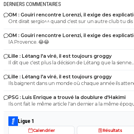
parle de foot au pire;les site d orthographe j ai a
DERNIERS COMMENTAIRES
0
+
Répondre
OM : Gouiri rencontre Lorenzi, il exige des explicat
Ont dirait sergio^^ quand c'est sur un autre club tu di
reload
04 novembre 2011 à 17:33
+
0
mais pour le tiens c'est toujours des conneries....
reprend ca aide!Parler de foot en francais ca se 
OM : Gouiri rencontre Lorenzi, il exige des explicat
aussi tu sais...
lA Provence. 😂😂
0
+
Répondre
Lille : Létang l'a viré, il est toujours groggy
Stef69
04 novembre 2011 à 17:34
+
0
Il dit que c'est plus la décision de Létang que la sienne...
slt loulou!!
c'est pas L'étang qui a demandé une grosse augmentati
Lille : Létang l'a viré, il est toujours groggy
n'a juste pas donné suite...
0
+
Répondre
Ils baignent dans un monde où chaque année ils atte
a gagner 2, 3 ou 4 millions de plus...La plupart n'ont a
reload
04 novembre 2011 à 17:35
+
0
PSG : Luis Enrique a trouvé la doublure d'Hakimi
sympathie pour leur club. Seul l'argent compte, quitte
slt steph ^^
Ils ont fait le même article l'an dernier a la même époq
barrer ailleurs...tristesse
Puis il s'est blessé. Bilan : On l'a pas vu....ce ne serait pas l
0
+
Répondre
espoir qui ne.confirme jamais....On lui souhaite néanmoi
Ligue 1
Stef69
04 novembre 2011 à 16:26
+
0
réussir !! 🤞✊️
Calendrier
Résultats