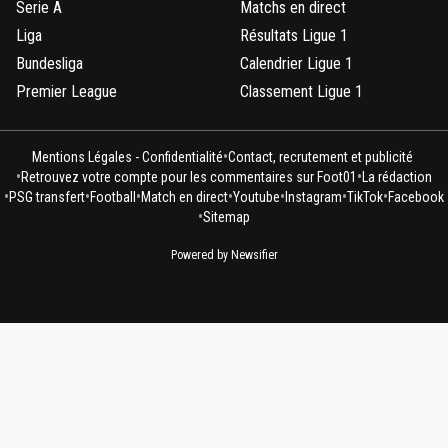
Serie A
Matchs en direct
Liga
Résultats Ligue 1
Bundesliga
Calendrier Ligue 1
Premier League
Classement Ligue 1
•
Mentions Légales - Confidentialité
Contact, recrutement et publicité
•
•
Retrouvez votre compte pour les commentaires sur Foot01
La rédaction
•
•
•
•
•
•
•
PSG transfert
Football
Match en direct
Youtube
Instagram
TikTok
Facebook
•
Sitemap
Powered by Newsifier