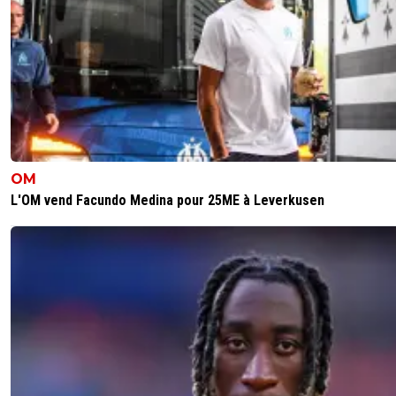
Oui mais ça c'était avant que Labrune ne saborde les dro
et que tous les clubs français se retrouvent dans le roug
cause de ses conneries ...
2
+
Répondre
majin-cage
07 juillet 2026 à 14:30
+
1278
Marrant quand l an dernier lorsque le PSG apres une sais
OM
matchs sans preparation et le minimum syndical en ter
repos, a fait une demande de report pour le 1er match de
L'OM vend Facundo Medina pour 25ME à Leverkusen
saison auprès de la LFP et qu elle a ete refusée, il etait 
Guillemet pour s offusquer ?
2
+
Répondre
leogets
07 juillet 2026 à 16:02
+
1584
paris a l'effectif que aucun club n'a dc deja faut c
le comparable
1
+
Répondre