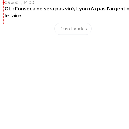
06 août , 14:00
majin-cage
07 juillet 2026 à 14:39
+
1278
OL : Fonseca ne sera pas viré, Lyon n'a pas l'argent 
Ol Monaco en 2010 avant le match face au Bayer
le faire
demi de LDC ...
Plus d'articles
Déjà a l epoque la LFP autorisé les reports mais c 
vraiment au cas par cas , alors que maintenant a pa
un certain stade de competition, la LFP est plus s
d ailleurs en regardant de plus prêt l equipe ayant
bénéficié du plus de reports, c est l OM ...
2
+
Répondre
joekidd
07 juillet 2026 à 16:05
+
613
"Cette saison 2009/2010 a été marquée par de
nombreux autres aménagements pour la priorité
européenne. L’OL, Bordeaux et l’OM en ont tous
bénéficié. En avril, les Lyonnais avaient pu se con
sur leur demi-finale contre le Bayern avec un choc
contre Monaco reporté entre les deux dernières
journées de la saison, après avoir déjà vu son mat
contre Boulogne être reprogrammé en décembr