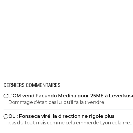
fois la phase de groupes de LDC terminée."
C'était Aulas à l'époque, n'est-ce pas ?
0
+
Répondre
JuniIsBack
07 juillet 2026 à 16:12
+
1248
Oui mais franchement, auparavant, et notam
dans les années 2000 (2004, 2005 par exemple)
où l'OL avait le plus de chance d'aller taquiner l
grosses écuries européennes, cela avait toujou
refusé !
0
+
Répondre
DERNIERS COMMENTAIRES
joekidd
07 juillet 2026 à 16:23
+
613
L'OM vend Facundo Medina pour 25ME à Leverkus
Il vaut mieux se renseigner avant d'écrire.
Dommage c'était pas lui qu'il fallait vendre
Tu disais qu'à l'époque d'Aulas, les demandes d
report étaient refusées pour l'OL, je t'ai mis la
OL : Fonseca viré, la direction ne rigole plus
réponse pour te prouver le contraire.
pas du tout mais comme cela emmerde Lyon cela me
Et pour ta nouvelle remarque, voici un article d
Dauphiné Libéré qui te donne tort encore une 
convient