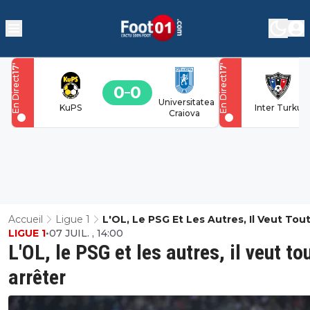
'
'
17
17
En Direct
En Direct
0
0
Universitatea
KuPS
Inter Turku
Craiova
Accueil
Ligue 1
L'OL, Le PSG Et Les Autres, Il Veut Tou
LIGUE 1
•
07 JUIL. , 14:00
Arrêter
L'OL, le PSG et les autres, il veut to
arrêter