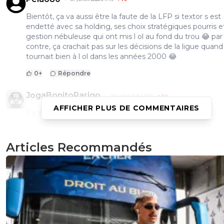
Bientôt, ça va aussi être la faute de la LFP si textor s est
endetté avec sa holding, ses choix stratégiques pourris e
gestion nébuleuse qui ont mis l ol au fond du trou 😂 par
contre, ça crachait pas sur les décisions de la ligue quand
tournait bien à l ol dans les années 2000 😂
0
+
Répondre
JogaBonitoParigo
07 juillet 2026 à 15:50
+
319
AFFICHER PLUS DE COMMENTAIRES
Il y a 20 ans le regard de ces personnes était différent
0
+
Répondre
Articles Recommandés
supporterdujeu
07 juillet 2026 à 14:41
+
73
"Car jamais par le passé un choc pour le titre comme la s
dernière entre le PSG et Lens n’avait été intercalé à la to
du championnat, et jamais un match d’une première jou
n’a été décalé, alors que les clubs tricolores jouent
régulièrement les barrages de Coupe d’Europe."