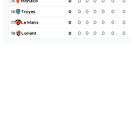
15
Monaco
0
0
0
0
0
0
0
et oublient que leurs clubs en ont bénéficié aus
16
Troyes
0
0
0
0
0
0
0
1
+
Répondre
17
Le
Mans
0
0
0
0
0
0
0
18
Lorient
0
0
0
0
0
0
0