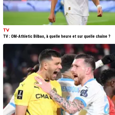
0
+
Répondre
majin-cage
07 juillet 2026 à 17:30
+
1278
Impossible puisque 3 semaines est le minimu
TV
syndical ...
TV : OM-Athletic Bilbao, à quelle heure et sur quelle chaîne ?
0
+
Répondre
alex
07 juillet 2026 à 16:21
+
1682
rien a voir ... ca n'impactait pas une qualif pour la ldc
probleme n'est pas de perdre le match de champ
mais de ne pas se retrouver avec une blessure a c
moment la
paris a eu 2 pour les quart et les demies ...
la c'est aussi pour le foot francais une qualif en ldc
apporte de nombreux point uefa ..
Paris a 2 equipes qui pourraient jouer les 3 premie
places .. pas le meme budget pas les memes moye