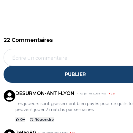
22 Commentaires
PUBLIER
DESURMON-ANTI-LYON
07 juillet 2026 à 17:59
+
221
Les joueurs sont grassement bien payés pour ce qu'ils fo
peuvent jouer 2 matchs par semaines
0
+
Répondre
Pelao80
07 juillet 2026 à 17:19
+
76