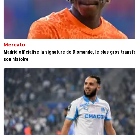
JuniIsBack
07 juillet 2026 à 16:13
+
1248
Clairement incomparable ! Leur petite équipe e
largement au dessus de 90% des équipes de L
ils peuvent très bien faire tourner.
1
+
Répondre
Mercato
majin-cage
07 juillet 2026 à 16:39
+
1278
Madrid officialise la signature de Diomande, le plus gros transf
son histoire
A ce moment de la saison c est tout l effectif q
avait qu une semaine d entraînement , pas de
preparation, peu de repos, deja un match Eur
ds les pattes avec la Supercoupe donc si c est
parfaitement comparable, avec une equipe tet
serie qui ne va jouer qu un barrage en A/R ...
1
+
Répondre
leogets
07 juillet 2026 à 17:03
+
1584
personne n'a obliger le psg a laisser 3 semaine
vacances!! lyon par exemple a laisser 15 jours a 
les mondialiste