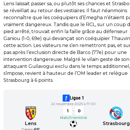
Lens laissait passer sa, ou plutôt ses chances et Strasb
se réveillait au retour des vestiaires. Il faut néanmoins
reconnaître que les coéquipiers d’Emegha n’étaient p
vraiment dangereux. Tandis que le RCL, sur un coup 
pied arrêté, trouvait enfin la faille grâce au défenseur
Ganiou (1-0, 69e) qui devançait son coéquipier Thauvin
cette action. Les visiteurs ne s’en remettront pas, et s
pas après l’exclusion directe de Barco (77e) pour une
intervention dangereuse. Malgré le vilain geste de son
attaquant Guilavogui exclu dans le temps additionnel,
s’impose, revient à hauteur de l’OM leader et relègue
Strasbourg à 6 points.
Ligue 1
22 novembre 2025 à 17:00
1
0
Match terminé
Lens
Strasbourg
Ganiou
69
'