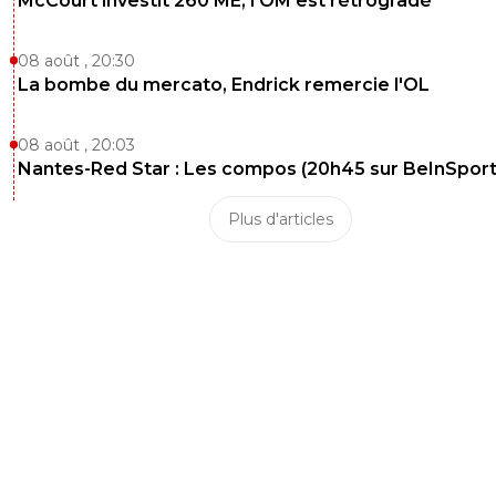
McCourt investit 260 ME, l’OM est rétrogradé
08 août , 20:30
La bombe du mercato, Endrick remercie l'OL
08 août , 20:03
Nantes-Red Star : Les compos (20h45 sur BeInSport
Plus d'articles