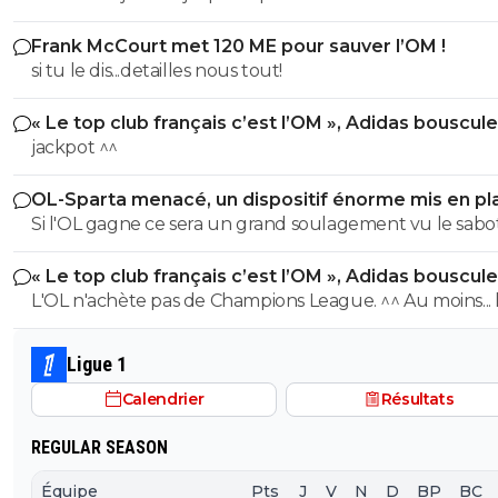
Frank McCourt met 120 ME pour sauver l’OM !
si tu le dis...detailles nous tout!
« Le top club français c’est l’OM », Adidas bouscule
PSG
jackpot ^^
OL-Sparta menacé, un dispositif énorme mis en pl
Si l'OL gagne ce sera un grand soulagement vu le sab
incroyable du farfelu sans froc Fonseca au match allé. S
« Le top club français c’est l’OM », Adidas bouscule
perd ce sera aussi une grande victoire et une énorme
PSG
L'OL n'achète pas de Champions League. ^^ Au moins... l'OM a
délivrance avec un possible licenciement de ce clown.
un point commun avec le PSG. Mdr Adidas ne se trompe pas
avec l'OL qui est une valeur sûre... contrairement à l'OM
Ligue 1
Calendrier
Résultats
REGULAR SEASON
Équipe
Pts
J
V
N
D
BP
BC