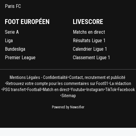
Paris FC
FOOT EUROPÉEN
LIVESCORE
Serie A
Matchs en direct
Liga
Résultats Ligue 1
Bundesliga
Calendrier Ligue 1
Premier League
Classement Ligue 1
•
Mentions Légales - Confidentialité
Contact, recrutement et publicité
•
•
Retrouvez votre compte pour les commentaires sur Foot01
La rédaction
•
•
•
•
•
•
•
PSG transfert
Football
Match en direct
Youtube
Instagram
TikTok
Facebook
•
Sitemap
Powered by Newsifier