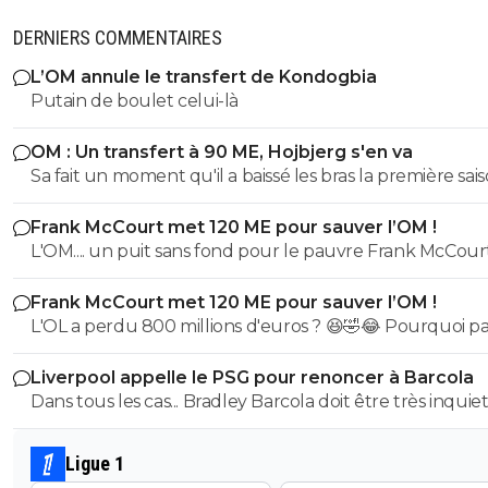
DERNIERS COMMENTAIRES
L’OM annule le transfert de Kondogbia
Putain de boulet celui-là
OM : Un transfert à 90 ME, Hojbjerg s'en va
Sa fait un moment qu'il a baissé les bras la première saiso
etait top mais depuis quelques match etait en dessus. 
Frank McCourt met 120 ME pour sauver l’OM !
et bon vent a lui pour le reste de sa carrière ...
L'OM.... un puit sans fond pour le pauvre Frank McCourt
Frank McCourt met 120 ME pour sauver l’OM !
L'OL a perdu 800 millions d'euros ? 😆🤣😂 Pourquoi pas un
milliard tant que tu y es ! ^^
Liverpool appelle le PSG pour renoncer à Barcola
Dans tous les cas... Bradley Barcola doit être très inquiet. C
qui est vraiment compréhensible lorsque l'on sait co
le PSG a traiter Kylian Mbappé lorsqu'il avait voulu quit
Ligue 1
PSG.