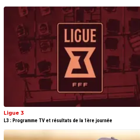
de la moitié au PSG , certaines équipes de L1
récupèrent 0 Ct des droits internationaux, et o
devrait remercier le Qatar ?
0
+
Répondre
andy-pina
04 septembre 2025 à 18:07
+
0
Et pourquoi c'est le cas et pourquoi ça ne serait
totalité puisse que ce sont eux qui font tout le
en Europe c'est à chaque match comme un ex
que n'importe quel autre équipe gagne un ma
même contre plus faible.Certaines équipes ne
reçoivent rien 😂😂 t'es un génie déjà rien qu'e
France il y a des clubs qui n'ont de supporters 
ceux qui vont au stade hein.
0
+
Répondre
vincent-god-save-amara
04 septembre 2025 à 17:14
+
14
Ligue 3
L3 : Programme TV et résultats de la 1ère journée
Décidément toi t'es bien con,ton com prouve 
u.e fois que tu conprend vraiment rien...ferme la
mieux,plus tu post,plus t'es ridicule