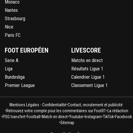
Monaco
Nantes
Strasbourg
Nice
Paris FC
FOOT EUROPÉEN
LIVESCORE
Serie A
Matchs en direct
Liga
Résultats Ligue 1
Bundesliga
Calendrier Ligue 1
Premier League
Classement Ligue 1
•
Mentions Légales - Confidentialité
Contact, recrutement et publicité
•
•
Retrouvez votre compte pour les commentaires sur Foot01
La rédaction
•
•
•
•
•
•
•
PSG transfert
Football
Match en direct
Youtube
Instagram
TikTok
Facebook
•
Sitemap