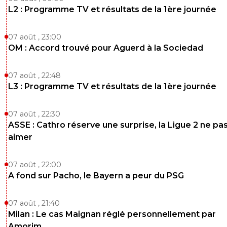
Ah bon , tu regarderas bien le montant des droi
L2 : Programme TV et résultats de la 1ère journée
avant l'arrivée du Qatar et ceux d'aujourd'hui, e
essayeras de me faire comprendre que le foot
Français se porte mieux. Mais il va te falloir de s
07 août , 23:00
arguments !
OM : Accord trouvé pour Aguerd à la Sociedad
0
+
Répondre
07 août , 22:48
vincent-god-save-amara
04 septembre 2025 à 9:50
+
14
L3 : Programme TV et résultats de la 1ère journée
Nan mais laisse,lui ic'est vraiment un demeuré
,doublé d'un gros fascho,le gars comprend
07 août , 22:30
rien,confond tout,mais veut se la raconter don
ASSE : Cathro réserve une surprise, la Ligue 2 ne pa
lecon ,en mode politico/complotiste...mon sen
est qu'il s'est fait ruiné le derch par un chamea
aimer
le desert et ne s'en ai jamais remis,la bestiole 
tellement profond qu'elle a detruit les 3 neuro
07 août , 22:00
qu'il lui restait...
A fond sur Pacho, le Bayern a peur du PSG
0
+
Répondre
titeuf42
07 août , 21:40
04 septembre 2025 à 16:36
+
414
Milan : Le cas Maignan réglé personnellement par
Ah un Parisien qui a bouffé du Qatari depuis 13 
Amorim