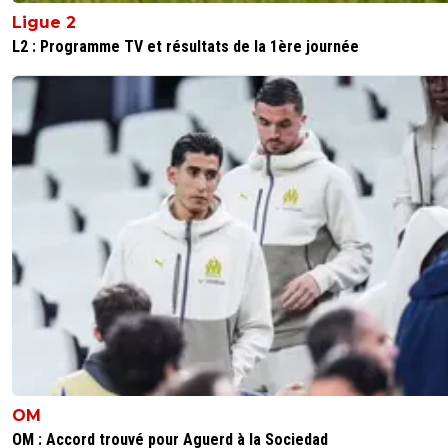
champion d'Europe , les seuls grands vainqueurs de cett
Ligue 2
arnaque de Sarkozy c'est bien ses amis Qataris !
L2 : Programme TV et résultats de la 1ère journée
0
+
Répondre
andy-pina
04 septembre 2025 à 11:28
+
0
C'est toujours de la faute du PSG pas du tout des 
en fait, le PSG investi massivement et fait tout p
l'indice UEFA monte pour que f' autres équipes d
1 puissent aussi avoir des revenus européens à inve
ils donnent de la visibilité comme jamais à ce
championnat, qui en Corée du Sud regarderais la L
sans Kang in Lee au PSG, mais des exemples ils y 
plein, mais bon les droits internationaux ne font pa
gagner autant que la PL ça doit être à cause du 
du tout des autres qui ne font RIEN !
0
+
Répondre
titeuf42
04 septembre 2025 à 16:24
+
414
OM
Ah ouais les droits internationaux qui vont pour
OM : Accord trouvé pour Aguerd à la Sociedad