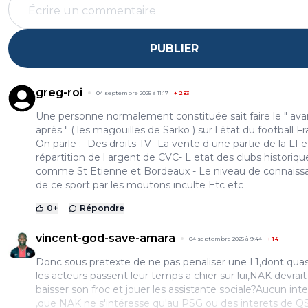
PUBLIER
greg-roi
04 septembre 2025 à 11:17
+
283
Une personne normalement constituée sait faire le " avant
après " ( les magouilles de Sarko ) sur l état du football F
On parle :- Des droits TV- La vente d une partie de la L1 e
répartition de l argent de CVC- L etat des clubs historiqu
comme St Etienne et Bordeaux - Le niveau de connaiss
de ce sport par les moutons inculte Etc etc
0
+
Répondre
vincent-god-save-amara
04 septembre 2025 à 9:44
+
14
Donc sous pretexte de ne pas penaliser une L1,dont quas
les acteurs passent leur temps a chier sur lui,NAK devrait
baisser son froc et jouer les assistante sociale?Aucun inte
,que NAK ne s'intéresse qu'au PSG ou des interets de Q