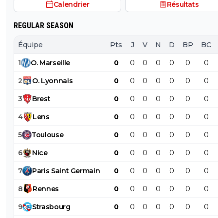
Calendrier
Résultats
REGULAR SEASON
Équipe
Pts
J
V
N
D
BP
BC
1
O
.
Marseille
0
0
0
0
0
0
0
2
O
.
Lyonnais
0
0
0
0
0
0
0
3
Brest
0
0
0
0
0
0
0
4
Lens
0
0
0
0
0
0
0
5
Toulouse
0
0
0
0
0
0
0
6
Nice
0
0
0
0
0
0
0
7
Paris
Saint
Germain
0
0
0
0
0
0
0
8
Rennes
0
0
0
0
0
0
0
9
Strasbourg
0
0
0
0
0
0
0