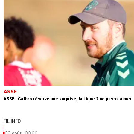
0
+
Répondre
greg-roi
04 septembre 2025 à 11:21
+
283
Au Milieu des années 90, le football Francais était 
numéro 2 en Europe et quelques années après l e
nationale fut pour la première fois champion du 
Les incompétents au sein de nos fédérations ont 
ce sport en France avec des décisions aussi injust
pitoyable Jamais personne ne pourra dire qu on n
pas prévenu pour ceci donc ....
0
+
Répondre
owimbowe
04 septembre 2025 à 9:45
+
0
ASSE
Lol, le foot français relegué en 4e div europeenne...
t'es levé hier? Il a été même dans les années avan
ASSE : Cathro réserve une surprise, la Ligue 2 ne pas va aimer
qatar 😂.
0
+
Répondre
FIL INFO
titeuf42
04 septembre 2025 à 16:39
+
414
08 août , 00:00