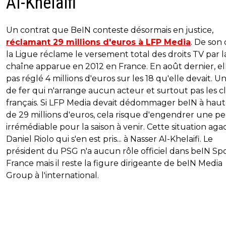
Al-Khelaifi
Un contrat que BeIN conteste désormais en justice,
réclamant 29 millions d'euros à LFP Media
. De son 
la Ligue réclame le versement total des droits TV par l
chaîne apparue en 2012 en France. En août dernier, ell
pas réglé 4 millions d'euros sur les 18 qu'elle devait. U
de fer qui n'arrange aucun acteur et surtout pas les c
français. Si LFP Media devait dédommager beIN à hau
de 29 millions d'euros, cela risque d'engendrer une pe
irrémédiable pour la saison à venir. Cette situation aga
Daniel Riolo qui s'en est pris... à Nasser Al-Khelaifi. Le
président du PSG n'a aucun rôle officiel dans beIN Sp
France mais il reste la figure dirigeante de beIN Media
Group à l'international.