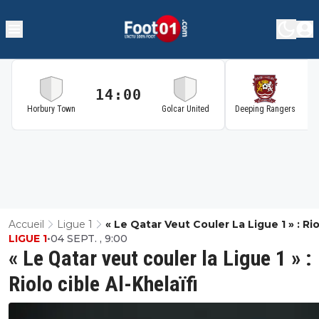
14:00
1
Horbury Town
Golcar United
Deeping Rangers
Accueil
Ligue 1
« Le Qatar Veut Couler La Ligue 1 » : Ri
LIGUE 1
•
04 SEPT. , 9:00
Cible Al-Khelaïfi
« Le Qatar veut couler la Ligue 1 » :
Riolo cible Al-Khelaïfi