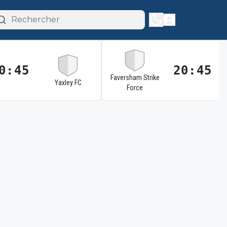
0:45
20:45
Faversham Strike
Yaxley FC
Force