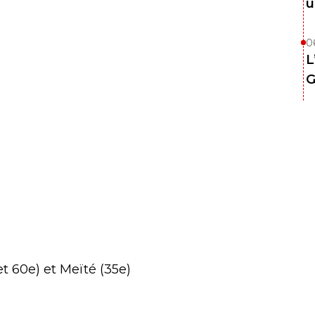
u
0
L
G
t 60e) et Meïté (35e)