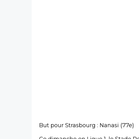
But pour Strasbourg : Nanasi (77e)
Ce dimanche en Ligue 1, le Stade R