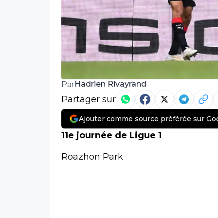
Hadrien Rivayrand
Par
Partager sur
Ajouter comme source préférée sur Go
11e journée de Ligue 1
Roazhon Park