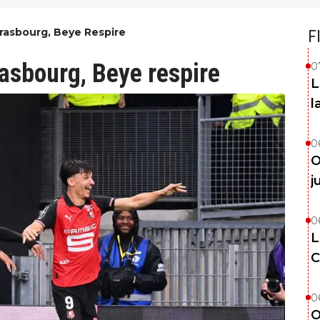
trasbourg, Beye Respire
F
rasbourg, Beye respire
0
L
l
0
O
j
0
L
C
0
O