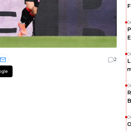
F
0
P
E
0
2
L
m
ogle
0
R
B
0
O