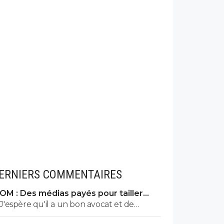
ERNIERS COMMENTAIRES
OM : Des médias payés pour tailler
l’OL, McCourt accusé
J'espère qu'il a un bon avocat et de
bonnes preuves parce qu'il va vite