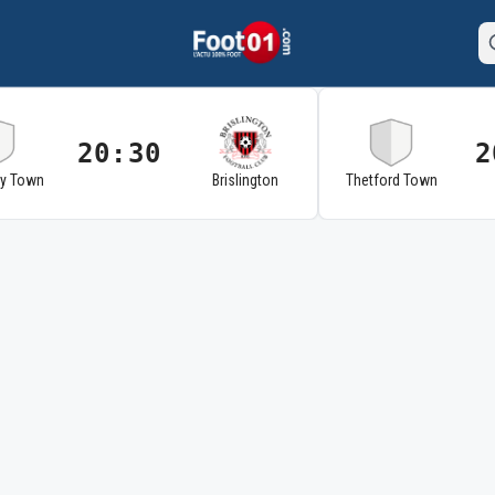
20:30
2
ry Town
Brislington
Thetford Town