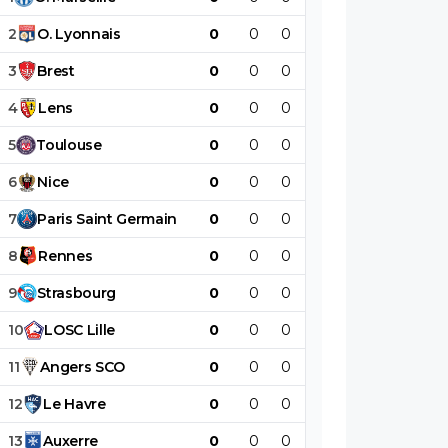
2
O
.
Lyonnais
0
0
0
0
0
0
3
Brest
0
0
0
0
0
0
4
Lens
0
0
0
0
0
0
5
Toulouse
0
0
0
0
0
0
6
Nice
0
0
0
0
0
0
7
Paris
Saint
Germain
0
0
0
0
0
0
8
Rennes
0
0
0
0
0
0
9
Strasbourg
0
0
0
0
0
0
10
LOSC
Lille
0
0
0
0
0
0
11
Angers
SCO
0
0
0
0
0
0
12
Le
Havre
0
0
0
0
0
0
13
Auxerre
0
0
0
0
0
0