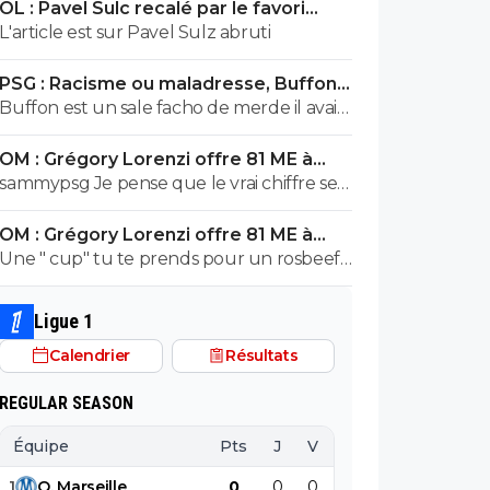
OL : Pavel Sulc recalé par le favori
exploser en vol avec ses différentes
numéro 1 du mercato
L'article est sur Pavel Sulz abruti
révélations
PSG : Racisme ou maladresse, Buffon
écarte Suzuki
Buffon est un sale facho de merde il avait
le numéro 88 cetait pas un hasard...
OM : Grégory Lorenzi offre 81 ME à
Frank McCourt
sammypsg Je pense que le vrai chiffre se
situe entre 620 et 700 M
OM : Grégory Lorenzi offre 81 ME à
Frank McCourt
Une " cup" tu te prends pour un rosbeef
? Lol
Ligue 1
Calendrier
Résultats
REGULAR SEASON
Équipe
Pts
J
V
N
D
BP
B
1
O
.
Marseille
0
0
0
0
0
0