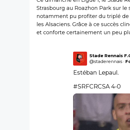
Strasbourg au Roazhon Park sur le s
notamment pu profiter du triplé de
les Alsaciens. Grâce à ce succès c
et conforte certainement un peu pl
Stade Rennais F.
@
staderennais
·
F
Estéban Lepaul.

#SRFCRCSA
 4-0