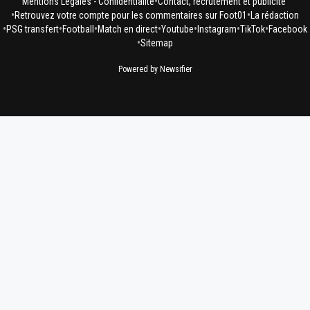
•
Mentions Légales - Confidentialité
Contact, recrutement et publicité
•
•
Retrouvez votre compte pour les commentaires sur Foot01
La rédaction
•
•
•
•
•
•
•
PSG transfert
Football
Match en direct
Youtube
Instagram
TikTok
Facebook
•
Sitemap
Powered by Newsifier