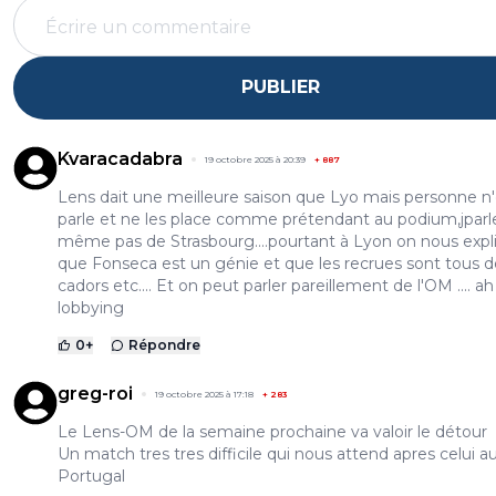
PUBLIER
Kvaracadabra
19 octobre 2025 à 20:39
+
887
Lens dait une meilleure saison que Lyo mais personne n
parle et ne les place comme prétendant au podium,jparl
même pas de Strasbourg....pourtant à Lyon on nous expl
que Fonseca est un génie et que les recrues sont tous d
cadors etc.... Et on peut parler pareillement de l'OM .... ah
lobbying
0
+
Répondre
greg-roi
19 octobre 2025 à 17:18
+
283
Le Lens-OM de la semaine prochaine va valoir le détour
Un match tres tres difficile qui nous attend apres celui a
Portugal