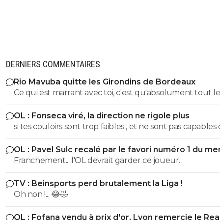
DERNIERS COMMENTAIRES
Rio Mavuba quitte les Girondins de Bordeaux
Ce qui est marrant avec toi, c'est qu'absolument tout le
clubs font des erreurs SAUF un seul!!! T'es un sketch S
OL : Fonseca viré, la direction ne rigole plus
si tes couloirs sont trop faibles , et ne sont pas capables
faire reculer l'adversaire, tu es en difficulté defensivem
OL : Pavel Sulc recalé par le favori numéro 1 du me
c'est ce qu'il s'est passé contre le Betis. Donc il a voulu
Franchement... l'OL devrait garder ce joueur.
de la densité dans le coeur du jeu, et donner de l'espac
Openda. On peut dire ce qu'on veut,
TV : Beinsports perd brutalement la Liga !
Oh non !... 😂🤣
OL : Fofana vendu à prix d'or, Lyon remercie le Rea