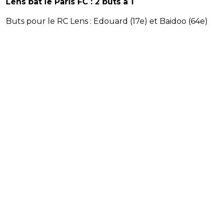
Lens bat le Paris FC : 2 buts à 1
Buts pour le RC Lens : Edouard (17e) et Baidoo (64e)