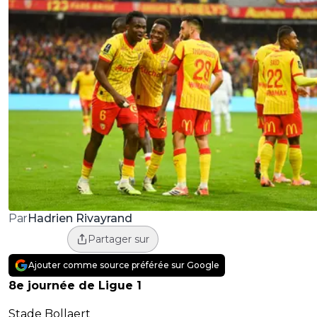
Hadrien Rivayrand
Par
Partager sur
Ajouter comme source préférée sur Google
8e journée de Ligue 1
Stade Bollaert