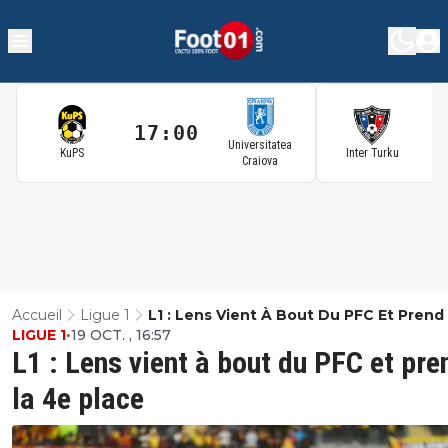
17:00
1
Universitatea
KuPS
Inter Turku
Craiova
Accueil
Ligue 1
L1 : Lens Vient À Bout Du PFC Et Prend
LIGUE 1
•
19 OCT. , 16:57
Place
L1 : Lens vient à bout du PFC et pre
la 4e place