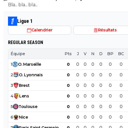
Bla... bla... bla...
Ligue 1
Calendrier
Résultats
REGULAR SEASON
Équipe
Pts
J
V
N
D
BP
BC
1
O
.
Marseille
0
0
0
0
0
0
0
2
O
.
Lyonnais
0
0
0
0
0
0
0
3
Brest
0
0
0
0
0
0
0
4
Lens
0
0
0
0
0
0
0
5
Toulouse
0
0
0
0
0
0
0
6
Nice
0
0
0
0
0
0
0
7
Paris
Saint
Germain
0
0
0
0
0
0
0