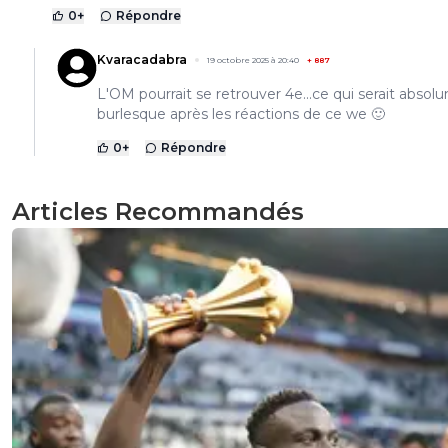
0
+
Répondre
Kvaracadabra
19 octobre 2025 à 20:40
+
887
L'OM pourrait se retrouver 4e...ce qui serait abso
burlesque après les réactions de ce we 🙂
0
+
Répondre
Articles Recommandés