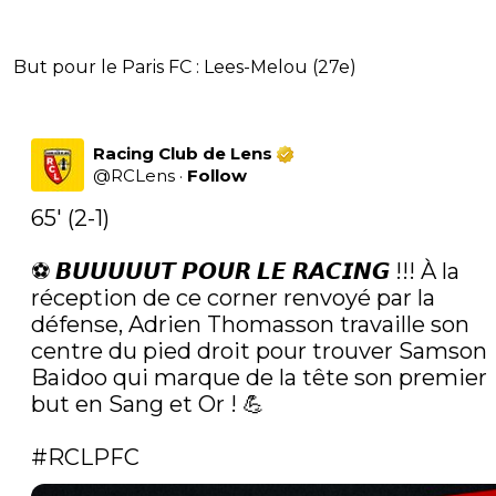
But pour le Paris FC : Lees-Melou (27e)
Racing Club de Lens
@
RCLens
·
Follow
65' (2-1)

⚽️ 𝘽𝙐𝙐𝙐𝙐𝙐𝙏 𝙋𝙊𝙐𝙍 𝙇𝙀 𝙍𝘼𝘾𝙄𝙉𝙂 !!! À la 
réception de ce corner renvoyé par la 
défense, Adrien Thomasson travaille son 
centre du pied droit pour trouver Samson 
Baidoo qui marque de la tête son premier 
but en Sang et Or ! 💪 

#RCLPFC