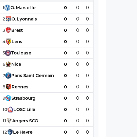
1
O
.
Marseille
0
0
0
0
0
0
2
O
.
Lyonnais
0
0
0
0
0
0
3
Brest
0
0
0
0
0
0
4
Lens
0
0
0
0
0
0
5
Toulouse
0
0
0
0
0
0
6
Nice
0
0
0
0
0
0
7
Paris
Saint
Germain
0
0
0
0
0
0
8
Rennes
0
0
0
0
0
0
9
Strasbourg
0
0
0
0
0
0
10
LOSC
Lille
0
0
0
0
0
0
11
Angers
SCO
0
0
0
0
0
0
12
Le
Havre
0
0
0
0
0
0