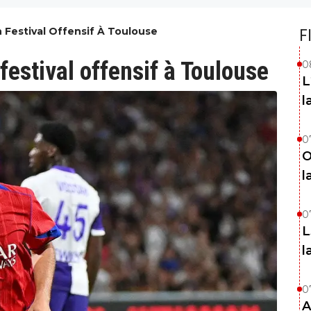
n Festival Offensif À Toulouse
F
festival offensif à Toulouse
0
L
l
0
O
l
0
L
l
0
A