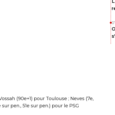
L
r
0
O
s
 Vossah (90e+1) pour Toulouse ; Neves (7e,
 sur pen., 51e sur pen.) pour le PSG