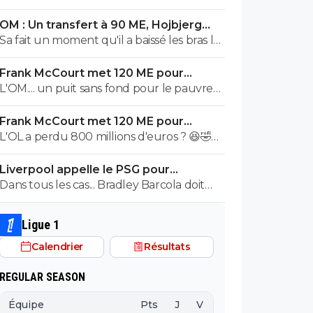
OM : Un transfert à 90 ME, Hojbjerg
s'en va
Sa fait un moment qu'il a baissé les bras la
première saison il etait top mais depuis
Frank McCourt met 120 ME pour
quelques match etait en dessus. Merci et
sauver l’OM !
L'OM.... un puit sans fond pour le pauvre
bon vent a lui pour le reste de sa carrière
Frank McCourt.
...
Frank McCourt met 120 ME pour
sauver l’OM !
L'OL a perdu 800 millions d'euros ? 😆🤣😂
Pourquoi pas un milliard tant que tu y es !
Liverpool appelle le PSG pour
^^
renoncer à Barcola
Dans tous les cas... Bradley Barcola doit
être très inquiet. Ce qui est vraiment
compréhensible lorsque l'on sait
Ligue 1
comment le PSG a traiter Kylian Mbappé
Calendrier
Résultats
lorsqu'il avait voulu quitter le PSG.
REGULAR SEASON
Équipe
Pts
J
V
N
D
BP
B