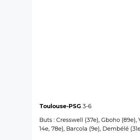
Toulouse-PSG
3-6
Buts : Cresswell (37e), Gboho (89e),
14e, 78e), Barcola (9e), Dembélé (31e