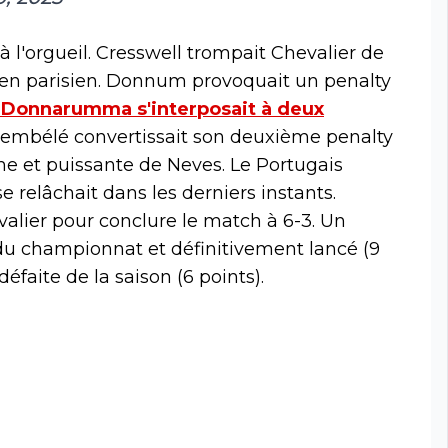
à l'orgueil. Cresswell trompait Chevalier de
dien parisien. Donnum provoquait un penalty
 Donnarumma s'interposait à deux
, Dembélé convertissait son deuxième penalty
me et puissante de Neves. Le Portugais
G se relâchait dans les derniers instants.
lier pour conclure le match à 6-3. Un
u championnat et définitivement lancé (9
éfaite de la saison (6 points).