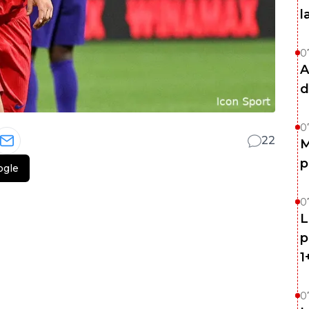
l
0
A
d
0
22
M
p
ogle
0
L
p
1
0