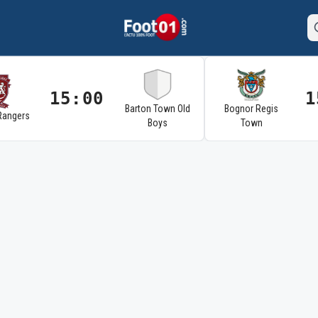
15:00
1
Barton Town Old
Bognor Regis
Rangers
Boys
Town