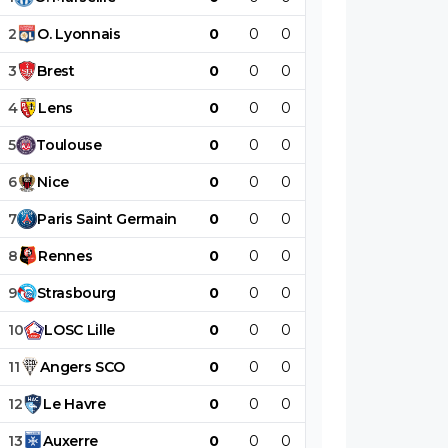
2
O
.
Lyonnais
0
0
0
0
0
0
3
Brest
0
0
0
0
0
0
4
Lens
0
0
0
0
0
0
5
Toulouse
0
0
0
0
0
0
6
Nice
0
0
0
0
0
0
7
Paris
Saint
Germain
0
0
0
0
0
0
8
Rennes
0
0
0
0
0
0
9
Strasbourg
0
0
0
0
0
0
10
LOSC
Lille
0
0
0
0
0
0
11
Angers
SCO
0
0
0
0
0
0
12
Le
Havre
0
0
0
0
0
0
13
Auxerre
0
0
0
0
0
0