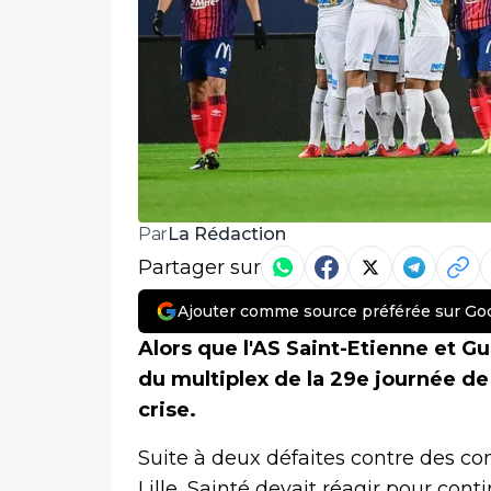
La Rédaction
Par
Partager sur
Ajouter comme source préférée sur Go
Alors que l'AS Saint-Etienne et G
du multiplex de la 29e journée de
crise.
Suite à deux défaites contre des con
Lille, Sainté devait réagir pour conti