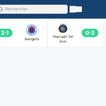
2
1
0
3
Maccabi Tel
Rangers
Aviv