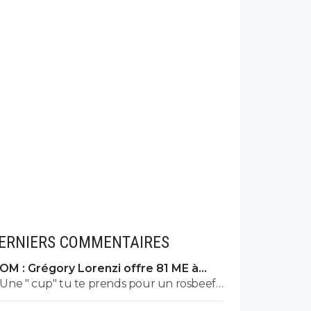
ERNIERS COMMENTAIRES
OM : Grégory Lorenzi offre 81 ME à
Frank McCourt
Une " cup" tu te prends pour un rosbeef
? Lol