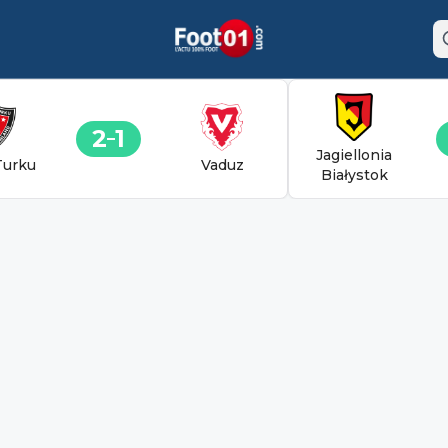
2
1
Jagiellonia
Turku
Vaduz
Białystok