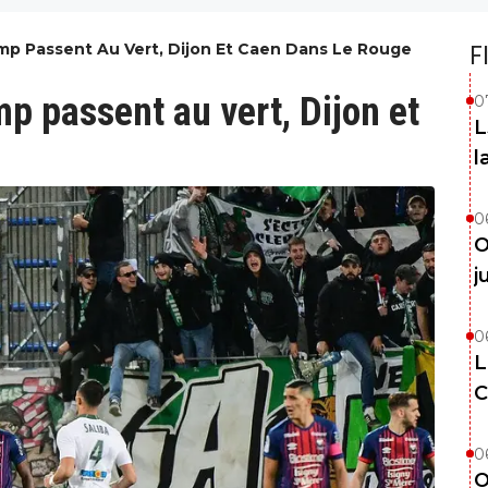
amp Passent Au Vert, Dijon Et Caen Dans Le Rouge
F
p passent au vert, Dijon et
0
L
l
0
O
j
0
L
C
0
O