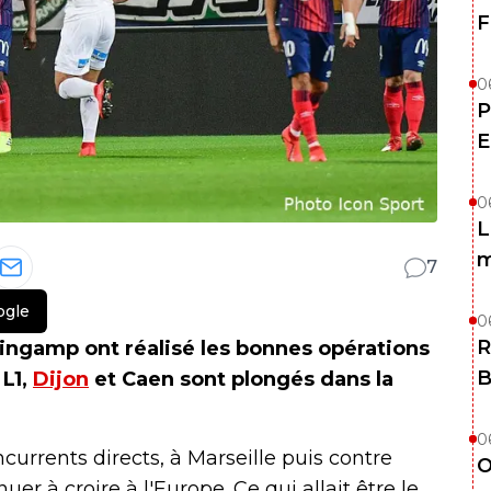
F
0
P
E
0
L
m
7
ogle
0
R
uingamp ont réalisé les bonnes opérations
B
 L1,
Dijon
et Caen sont plongés dans la
0
currents directs, à Marseille puis contre
O
nuer à croire à l'Europe. Ce qui allait être le