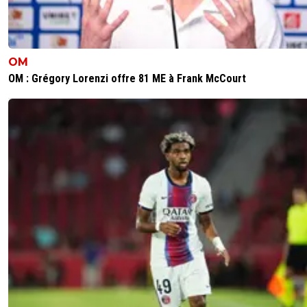
1
+
Répondre
reds13
30 novembre 2025 à 23:47
+
1097
Avant de parler transfert il faut attendre le pas
OM
devant la DNCG en décembre , Lyon a une per
201 M du dernier exercice 2024/2025
OM : Grégory Lorenzi offre 81 ME à Frank McCourt
0
+
Répondre
alex
01 décembre 2025 à 6:57
+
1685
Le bilan est le meme qu'en juillet .. vu que c'est
a été presenté a la dncg
Ce n'est pas la dessus que la dncg va se pench
mais sur le bilan du 1er trimetre de cette saison 
Voir si la baisse de la masse salariaile les rentrer
d'argent d'explotation sponsor recette etc et l
des transferts ont eu un impact positif sur les
comptes de l'ol
0
+
Répondre