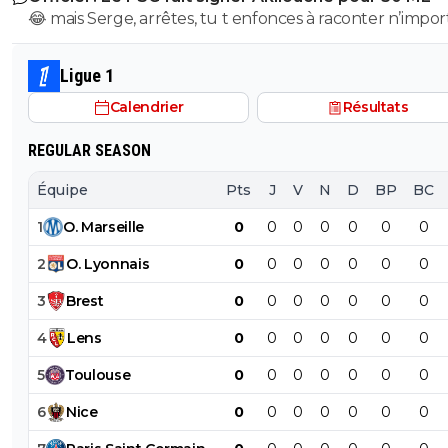
😂 mais Serge, arrêtes, tu t enfonces à raconter n’impor
pourra garder Aguerd, Hojberg weah, Emerson, Paixao et
quoi, tu supposes de la merde, ça fait un peu plus de 2
Gouiri, ce qui fait 1 joueur expérimenté par poste. Si Lorenzi
que Paris suit akliouche et c est pour ça qu il ne voulai
nous fait un recrutement malin , on pourrait faire une 
Ligue 1
Paris après Monaco. Paris le prend cet été car il était e
potable.
Calendrier
Résultats
trop cher l été dernier, qu une place s est libérée avec 
départ de lee et qu il a le profil recherché de milieu hy
REGULAR SEASON
avec des stats de plus de 20 passes et plus de 10 buts 
matchs, sans parler de sa dernière campagne de ldc où i
Équipe
Pts
J
V
N
D
BP
BC
plutôt très bien joué.
1
O
.
Marseille
0
0
0
0
0
0
0
2
O
.
Lyonnais
0
0
0
0
0
0
0
3
Brest
0
0
0
0
0
0
0
4
Lens
0
0
0
0
0
0
0
5
Toulouse
0
0
0
0
0
0
0
6
Nice
0
0
0
0
0
0
0