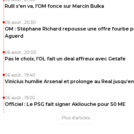
Rulli s'en va, l'OM fonce sur Marcin Bulka
sergio33
30 novembre 2025 à 23:05
+
1592
Tu as vraiment de la merde à la place du cerveau.
06 août , 20:30
OM : Stéphane Richard repousse une offre fourbe p
0
+
Répondre
Aguerd
JuniIsBack
01 décembre 2025 à 7:29
+
1248
Et encore tu insultes les excréments ..
06 août , 20:00
Pas le choix, l'OL fait un deal affreux avec Getafe
0
+
Répondre
alex
01 décembre 2025 à 6:59
+
1685
06 août , 19:40
lol c'est vraiment l'hopital que se fou de la charité
Vinicius humilie Arsenal et prolonge au Real jusqu’e
0
+
Répondre
06 août , 19:20
Officiel : Le PSG fait signer Akliouche pour 50 ME
Plus d'articles