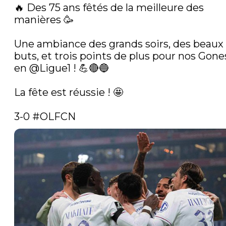
🔥 Des 75 ans fêtés de la meilleure des 
manières 🥳

Une ambiance des grands soirs, des beaux 
buts, et trois points de plus pour nos Gones
en 
@Ligue1
 ! 💪🔴🔵

La fête est réussie ! 🤩

3-0 
#OLFCN