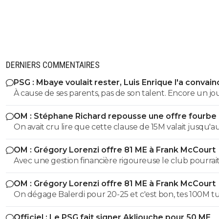
DERNIERS COMMENTAIRES
PSG : Mbaye voulait rester, Luis Enrique l'a convain
À cause de ses parents, pas de son talent. Encore un j
avec entourage nocif.
OM : Stéphane Richard repousse une offre fourbe
Aguerd
On avait cru lire que cette clause de 15M valait jusqu'au
juillet. ?
OM : Grégory Lorenzi offre 81 ME à Frank McCourt
Avec une gestion financière rigoureuse le club pourrai
envisager une capitalisation supérieure au 1,2 milliards
OM : Grégory Lorenzi offre 81 ME à Frank McCourt
comme base de négociation avec l’Arabie Saoudite!
On dégage Balerdi pour 20-25 et c'est bon, tes 100M tu les
as. Faut quand-même virer kondogbia avec sa charrette et
Officiel : Le PSG fait signer Akliouche pour 50 ME
ses 500K mensuels, ça ne sera pas une perte.. Du coup, on