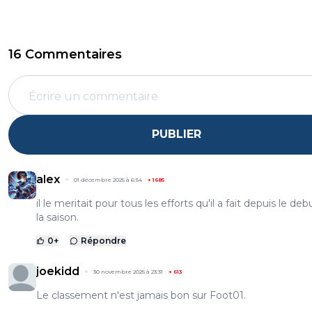
16 Commentaires
PUBLIER
alex
01 décembre 2025 à 6:54
+
1685
il le meritait pour tous les efforts qu'il a fait depuis le de
la saison.
0
+
Répondre
joekidd
30 novembre 2025 à 23:31
+
613
Le classement n'est jamais bon sur Foot01.