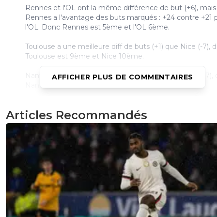
Rennes et l'OL ont la même différence de but (+6), mais
Rennes a l'avantage des buts marqués : +24 contre +21 
l'OL. Donc Rennes est 5ème et l'OL 6ème.
Toulouse a une meilleure diff de buts (+1) que Nice (-7), 
Toulouse est 9ème et Nice 10ème.
Nantes a une meilleure diff de buts (-10) que Metz (-17),
AFFICHER PLUS DE COMMENTAIRES
Nantes est 16ème et Metz 17ème.
3
+
Répondre
Articles Recommandés
sergio33
30 novembre 2025 à 23:03
+
1592
L'OL a bien mérité sa victoire avec un Satriano déchainé.
Les adversaires sont maintenant prévenus !
L'OL a un buteur qui va désormais enfiler les buts com
perles. ^^
1
+
Répondre