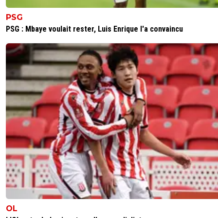
reds13
30 novembre 2025 à 23:00
+
1097
PSG
En tout cas bravo à Lyon, ils savent tenir un résultat , pas
PSG : Mbaye voulait rester, Luis Enrique l'a convaincu
comme L OM
1
+
Répondre
Eisie37
01 décembre 2025 à 00:54
+
426
C'est plus facile de tenir un résultat quand on ne j
pas un match comme celui contre newcastle dans
semaine, et à 11 contre 11...
D'ailleurs contre newcastle, le résultat a été tenu ;)
0
+
Répondre
Ragnar-Lodbrok7
30 novembre 2025 à 22:56
+
518
Tres heureux pour notre OL ^^
Par contre ca gène les no life qui sont ici y a pas de fe
satisfaire ^^
1
+
Répondre
OL