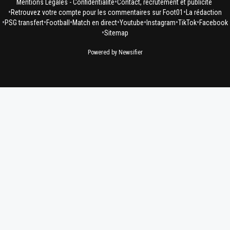
•
Mentions Légales - Confidentialité
Contact, recrutement et publicité
•
•
Retrouvez votre compte pour les commentaires sur Foot01
La rédaction
•
•
•
•
•
•
•
PSG transfert
Football
Match en direct
Youtube
Instagram
TikTok
Facebook
•
Sitemap
Powered by Newsifier