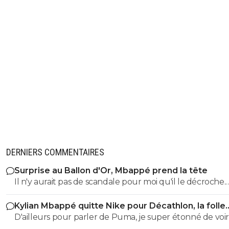
DERNIERS COMMENTAIRES
Surprise au Ballon d'Or, Mbappé prend la tête
Il n'y aurait pas de scandale pour moi qu'il le décroche.
Meilleur buteur coupe du monde, meilleur buteur LD
Kylian Mbappé quitte Nike pour Décathlon, la folle
rumeur
D'ailleurs pour parler de Puma, je super étonné de voir