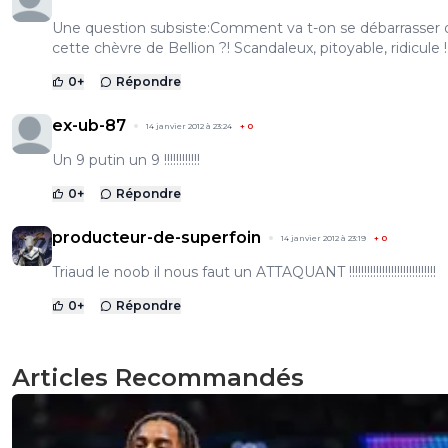
Une question subsiste:Comment va t-on se débarrasser 
cette chèvre de Bellion ?! Scandaleux, pitoyable, ridicule !
0
+
Répondre
ex-ub-87
14 janvier 2012 à 23:24
+
0
Un 9 putin un 9 !!!!!!!!!!!!
0
+
Répondre
producteur-de-superfoin
14 janvier 2012 à 23:19
+
0
Triaud le noob il nous faut un ATTAQUANT !!!!!!!!!!!!!!!!!!!!!!!!!!!!!
0
+
Répondre
Articles Recommandés