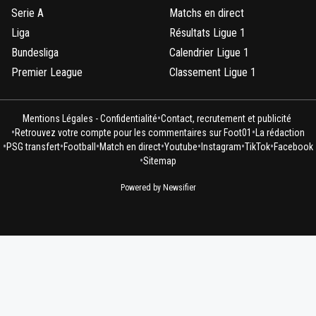
Serie A
Matchs en direct
Liga
Résultats Ligue 1
Bundesliga
Calendrier Ligue 1
Premier League
Classement Ligue 1
•
Mentions Légales - Confidentialité
Contact, recrutement et publicité
•
•
Retrouvez votre compte pour les commentaires sur Foot01
La rédaction
•
•
•
•
•
•
•
PSG transfert
Football
Match en direct
Youtube
Instagram
TikTok
Facebook
•
Sitemap
Powered by Newsifier