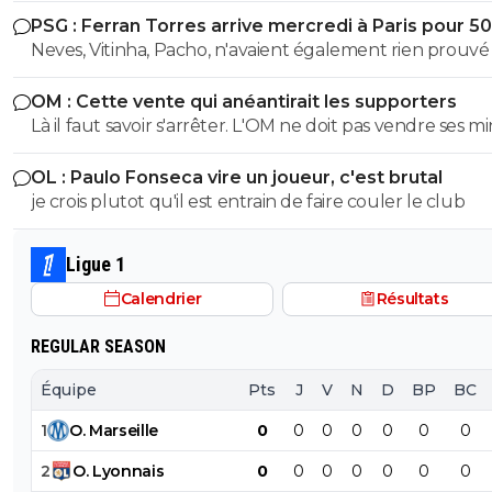
maillots être de vrai serpillère apres 20min de jeu. J'ai 
PSG : Ferran Torres arrive mercredi à Paris pour 5
le match de l'OM hier et les maillots collaient totaleme
Neves, Vitinha, Pacho, n'avaient également rien prouvé 
corps en seulement 15min de jeu. En terme de confort 
mieux. Et c'est pas nouveau, ca fait déjà plusieurs années
OM : Cette vente qui anéantirait les supporters
que je remarque ca.
Là il faut savoir s'arrêter. L'OM ne doit pas vendre ses m
qui risquent d'éclater cette saison. Vendre Mmadi pour
OL : Paulo Fonseca vire un joueur, c'est brutal
tirer 1 million d'euros à Villareal stop. Qui sait si Mmadi n
je crois plutot qu'il est entrain de faire couler le club
vaudra pas 20 ou plus en fin de saison???
Ligue 1
Calendrier
Résultats
REGULAR SEASON
Équipe
Pts
J
V
N
D
BP
BC
1
O
.
Marseille
0
0
0
0
0
0
0
2
O
.
Lyonnais
0
0
0
0
0
0
0