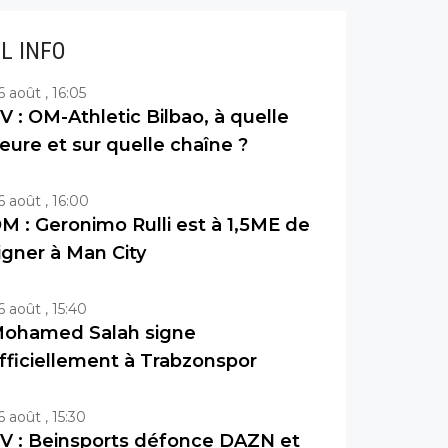
IL INFO
6 août , 16:05
V : OM-Athletic Bilbao, à quelle
eure et sur quelle chaîne ?
6 août , 16:00
M : Geronimo Rulli est à 1,5ME de
igner à Man City
6 août , 15:40
ohamed Salah signe
fficiellement à Trabzonspor
6 août , 15:30
V : Beinsports défonce DAZN et