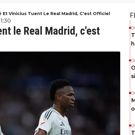
Et Vinicius Tuent Le Real Madrid, C'est Officiel
F
21:30
nt le Real Madrid, c'est
0
T
h
0
O
s
0
M
o
0
T