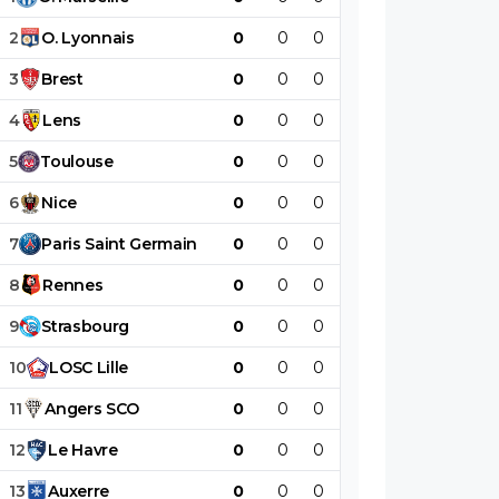
2
O
.
Lyonnais
0
0
0
0
0
0
3
Brest
0
0
0
0
0
0
4
Lens
0
0
0
0
0
0
5
Toulouse
0
0
0
0
0
0
6
Nice
0
0
0
0
0
0
7
Paris
Saint
Germain
0
0
0
0
0
0
8
Rennes
0
0
0
0
0
0
9
Strasbourg
0
0
0
0
0
0
10
LOSC
Lille
0
0
0
0
0
0
11
Angers
SCO
0
0
0
0
0
0
12
Le
Havre
0
0
0
0
0
0
13
Auxerre
0
0
0
0
0
0