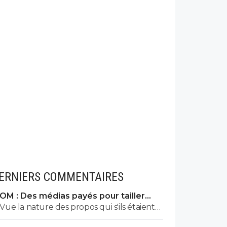
ERNIERS COMMENTAIRES
OM : Des médias payés pour tailler
l’OL, McCourt accusé
Vue la nature des propos qui s'ils étaient
faux releveraient de la diffamation, je