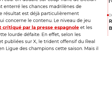
l
nt enterré les chances madrilènes de
le résultat est déjà particulièrement
0
qui concerne le contenu. Le niveau de jeu
R
critiqué par la presse espagnole
et les
B
tte lourde défaite. En effet, selon les
t publiées sur X, le trident offensif du Real
 en Ligue des champions cette saison. Mais il