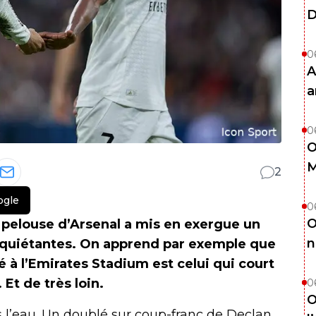
D
0
A
a
0
O
M
2
ogle
0
O
 pelouse d’Arsenal a mis en exergue un
n
nquiétantes. On apprend par exemple que
sé à l’Emirates Stadium est celui qui court
Et de très loin.
0
O
is l’eau. Un doublé sur coup-franc de Declan