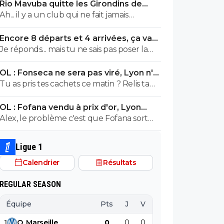
Rio Mavuba quitte les Girondins de
penses que c'est bien documenté et
Bordeaux
Ah... il y a un club qui ne fait jamais
vérifié.
d'erreur ? Lequel ? ^^
Encore 8 départs et 4 arrivées, ça va
valser à l'OL
Je réponds... mais tu ne sais pas poser la
moindre question. ^^
OL : Fonseca ne sera pas viré, Lyon n'a
pas l'argent pour le faire
Tu as pris tes cachets ce matin ? Relis ta
phrase.
OL : Fofana vendu à prix d'or, Lyon
remercie le Real
Alex, le problème c'est que Fofana sort
d'une saison blanche donc là excuse moi
mais ta requête me semble irréelle dans
Ligue 1
son cas précis....
Calendrier
Résultats
REGULAR SEASON
Équipe
Pts
J
V
N
D
BP
B
1
O
.
Marseille
0
0
0
0
0
0