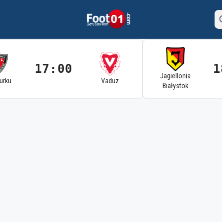
17:00
1
Jagiellonia
Turku
Vaduz
Białystok