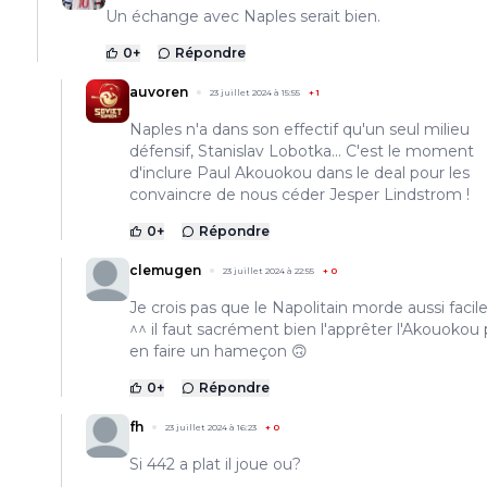
Un échange avec Naples serait bien.
0
+
Répondre
auvoren
23 juillet 2024 à 15:55
+
1
Naples n'a dans son effectif qu'un seul milieu
défensif, Stanislav Lobotka... C'est le moment
d'inclure Paul Akouokou dans le deal pour les
convaincre de nous céder Jesper Lindstrom !
0
+
Répondre
clemugen
23 juillet 2024 à 22:55
+
0
Je crois pas que le Napolitain morde aussi faci
^^ il faut sacrément bien l'apprêter l'Akouokou
en faire un hameçon 🙃
0
+
Répondre
fh
23 juillet 2024 à 16:23
+
0
Si 442 a plat il joue ou?