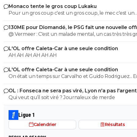
Monaco tente le gros coup Lukaku
Pour un gros coup c'est un gros coup, le mec c'est un
Sumotori !
130ME pour Diomandé, le PSG fait une nouvelle off
@ Vermeer : C'est un malade mental, un cas très très gr
Beaucoup plus grave que l'autre porc sur maxi.
L'OL offre Caleta-Car à une seule condition
AH AH AH AH AH AH
L'OL offre Caleta-Car à une seule condition
On était un temps sur Carvalho et Guido Rodriguez... 
panic buy, Blanc a bien validé ce joueur, je ne vois pas l
OL : Fonseca ne sera pas viré, Lyon n'a pas l'argen
raccourci.
le faire
Qui veut qu’il soit viré ? Journaleux de merde
Ligue 1
Calendrier
Résultats