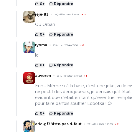
0
+
Répondre
jeje-83
23 juillet 2024 à 16:18
+
0
Où Orban
0
+
Répondre
ryoma
23 juillet 2024 à 15:56
+
0
lol
0
+
Répondre
auvoren
23 juillet 2024 à 17:32
+
1
Euh... Même si à la base, c'est une joke, vu le n
respectif des deux joueurs, je pensais qu'il était
évident que c'était en tant qu'éventuel rempla
pour faire parfois souffler Lobotka ! 😉
0
+
Répondre
eric-gf38iste-par-d-faut
23 juillet 2024 à 19:03
+
2