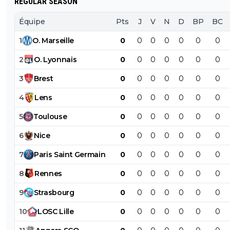
REGULAR SEASON
Équipe
Pts
J
V
N
D
BP
BC
1
O
.
Marseille
0
0
0
0
0
0
0
2
O
.
Lyonnais
0
0
0
0
0
0
0
3
Brest
0
0
0
0
0
0
0
4
Lens
0
0
0
0
0
0
0
5
Toulouse
0
0
0
0
0
0
0
6
Nice
0
0
0
0
0
0
0
7
Paris
Saint
Germain
0
0
0
0
0
0
0
8
Rennes
0
0
0
0
0
0
0
9
Strasbourg
0
0
0
0
0
0
0
10
LOSC
Lille
0
0
0
0
0
0
0