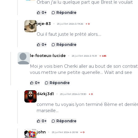
Orban j'ai lu quelque part que Brest le voulait
0
+
Répondre
jeje-83
23 juillet 2024 à 19:26
+
0
Oui il faut juste le prêté alors....
0
+
Répondre
le-footeux-lucide
23 juillet 2024 à 15:31
+
485
Moi je vois bien Cherki aller au bout de son contrat 
vous mettre une petite quenelle... Wait and see
0
+
Répondre
d4rkj3d1
23 juillet 2024 à 19:30
+
0
comme tu voyais lyon terminé 8ème et derriè
marseille...
0
+
Répondre
john
23 juillet 2024 à 20:18
+
0