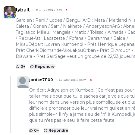
tybalt
23 juillet 2024 à 19:09
+
1
Gardien : Perri / Lopes / Bengui ArD : Mata / Maitland Nil
Caleta / Obrien / Sarr / Niakhate / AnderlyesonArG : Abner
Tagliafico Milieu : Mangala / Matic / Tolisso / Almada / Ca
/ RecrueAtt : Lacazette / Fofana / Benrahma / Balde /
MikauDépart :Lovren Kumbendi - Prêt Henrique Lepenan
Prêt CherkiDiomandeAkouakouOrban - Prêt El Arouch - 
Diawara - Pret SarrSage veut un groupe de 22/23 joueur
0
+
Répondre
jordan71100
24 juillet 2024 à 00:47
+
5
On écrit Adryelson et Kumbedi :)Ce n'est pas pour
tailler mais pour que tu le saches car je vois que tu
leur nom dans une version plus compliquée et plu
difficile à prononcer que leur vrai nom qui est en ré
plus simple^^ Il n'y a jamais eu de "n" à Kumbedi, j
que tu n'es pas le seul à faire cette faute.
0
+
Répondre