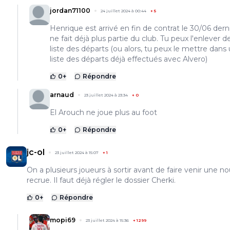
jordan71100
24 juillet 2024 à 00:44
+
5
Henrique est arrivé en fin de contrat le 30/06 dernie
ne fait déjà plus partie du club. Tu peux l'enlever de
liste des départs (ou alors, tu peux le mettre dans
liste des départs déjà effectués avec Alvero)
0
+
Répondre
arnaud
23 juillet 2024 à 23:34
+
0
El Arouch ne joue plus au foot
0
+
Répondre
jc-ol
23 juillet 2024 à 15:07
+
1
On a plusieurs joueurs à sortir avant de faire venir une no
recrue. Il faut déjà régler le dossier Cherki.
0
+
Répondre
mopi69
23 juillet 2024 à 15:36
+
1299