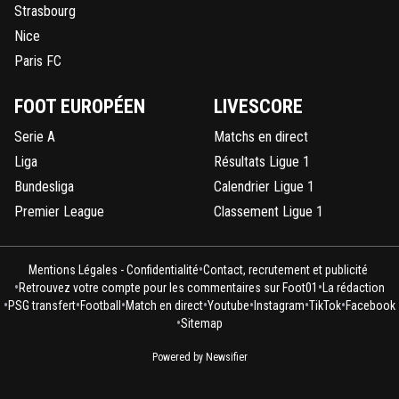
Strasbourg
Nice
Paris FC
FOOT EUROPÉEN
LIVESCORE
Serie A
Matchs en direct
Liga
Résultats Ligue 1
Bundesliga
Calendrier Ligue 1
Premier League
Classement Ligue 1
•
Mentions Légales - Confidentialité
Contact, recrutement et publicité
•
•
Retrouvez votre compte pour les commentaires sur Foot01
La rédaction
•
•
•
•
•
•
•
PSG transfert
Football
Match en direct
Youtube
Instagram
TikTok
Facebook
•
Sitemap
Powered by Newsifier