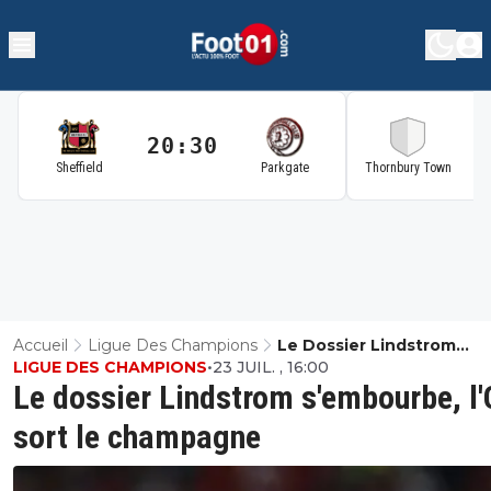
20:30
2
Sheffield
Parkgate
Thornbury Town
Accueil
Ligue Des Champions
Le Dossier Lindstrom
LIGUE DES CHAMPIONS
•
23 JUIL. , 16:00
S'embourbe, L'OL Sort L
Le dossier Lindstrom s'embourbe, l
Champagne
sort le champagne