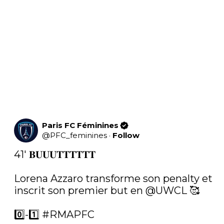
Paris FC Féminines
@
PFC_feminines
·
Follow
41' 𝐁𝐔𝐔𝐔𝐓𝐓𝐓𝐓𝐓𝐓

Lorena Azzaro transforme son penalty et 
inscrit son premier but en 
@UWCL
 🥰

0️⃣-1️⃣ 
#RMAPFC