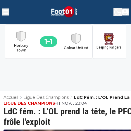
1
1
1
Horbury
Deeping Rangers
Golcar United
Town
Accueil
Ligue Des Champions
LdC Fém. : L'OL Prend La
LIGUE DES CHAMPIONS
•
11 NOV. , 23:04
Le PFC Frôle L'exploit
LdC fém. : L'OL prend la tête, le PF
frôle l'exploit