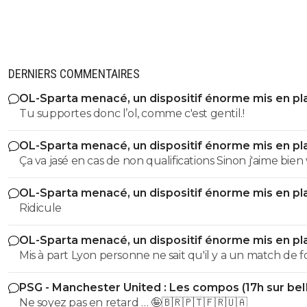
DERNIERS COMMENTAIRES
OL-Sparta menacé, un dispositif énorme mis en pl
Tu supportes donc l’ol, comme c'est gentil.!
OL-Sparta menacé, un dispositif énorme mis en pl
Ça va jasé en cas de non qualifications Sinon j'aime bien votre
maillot
OL-Sparta menacé, un dispositif énorme mis en pl
Ridicule
OL-Sparta menacé, un dispositif énorme mis en pl
Mis à part Lyon personne ne sait qu'il y a un match de fo
PSG - Manchester United : Les compos (17h sur be
Sports 1)
Ne soyez pas en retard … 🤪🇧🇷🇵🇹🇫🇷🇺🇦