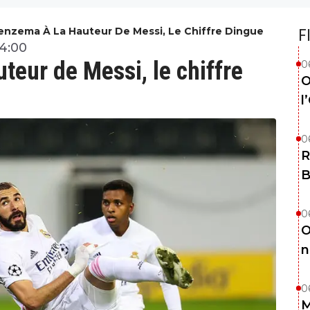
enzema À La Hauteur De Messi, Le Chiffre Dingue
F
14:00
teur de Messi, le chiffre
0
O
l
0
R
B
0
O
n
0
M