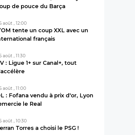
oup de pouce du Barça
6 août , 12:00
’OM tente un coup XXL avec un
nternational français
6 août , 11:30
V : Ligue 1+ sur Canal+, tout
'accélère
6 août , 11:00
L : Fofana vendu à prix d'or, Lyon
emercie le Real
6 août , 10:30
erran Torres a choisi le PSG !