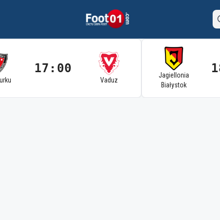
17:00
1
Jagiellonia
Turku
Vaduz
Białystok