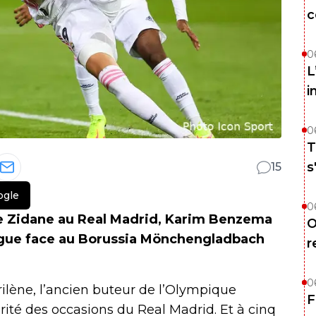
c
0
L
i
0
T
s
15
ogle
0
e Zidane au Real Madrid, Karim Benzema
O
gue face au Borussia Mönchengladbach
r
0
rilène, l’ancien buteur de l’Olympique
F
orité des occasions du Real Madrid. Et à cinq