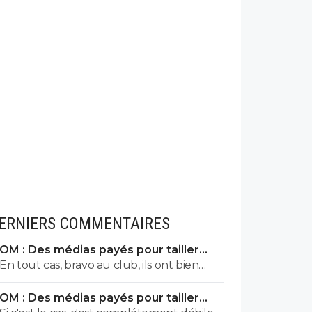
ERNIERS COMMENTAIRES
OM : Des médias payés pour tailler
l’OL, McCourt accusé
En tout cas, bravo au club, ils ont bien
siphonné Francky pour 0 trophée. Il a
OM : Des médias payés pour tailler
dépensé 2 à 4 fois plus que Louis-Dreyfus
l’OL, McCourt accusé