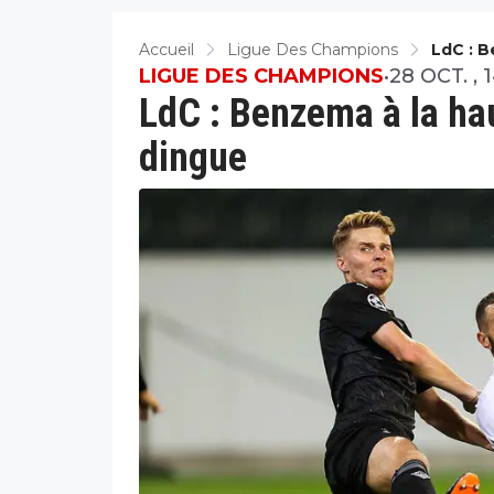
Accueil
Ligue Des Champions
LdC : B
LIGUE DES CHAMPIONS
•
28 OCT. , 
LdC : Benzema à la hau
dingue