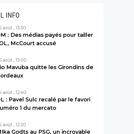
IL INFO
6 août , 13:30
M : Des médias payés pour tailler
’OL, McCourt accusé
6 août , 13:00
io Mavuba quitte les Girondins de
ordeaux
6 août , 12:40
L : Pavel Sulc recalé par le favori
uméro 1 du mercato
6 août , 12:20
Ika Godts au PSG, un incroyable