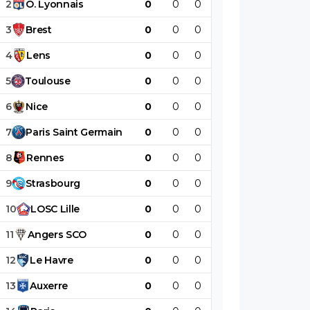
2
O
.
Lyonnais
0
0
0
0
0
0
3
Brest
0
0
0
0
0
0
4
Lens
0
0
0
0
0
0
5
Toulouse
0
0
0
0
0
0
6
Nice
0
0
0
0
0
0
7
Paris
Saint
Germain
0
0
0
0
0
0
8
Rennes
0
0
0
0
0
0
9
Strasbourg
0
0
0
0
0
0
10
LOSC
Lille
0
0
0
0
0
0
11
Angers
SCO
0
0
0
0
0
0
12
Le
Havre
0
0
0
0
0
0
13
Auxerre
0
0
0
0
0
0