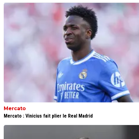
beaucoup de supporters montrent le niveau de bêtise e
méchanceté de certains qui vivent par procuration. L'O
mérite bien mieux que certains de ses supporters là. Et a
méritent bien mieux que ceux qui "prétendent" les repré
que cela soit le Maire ou un journal...
0
+
Répondre
pierre-tango
01 juin 2025 à 9:16
+
1
bande de gamins !
0
+
Répondre
toruk-makto
01 juin 2025 à 7:44
+
0
et ils sont ou les marseillais !!! (gregroi des nul ???) !!! a ja
premiers a jouer la supercoupe d europe !! psg1970!!! a j
Mercato
les 1ier a la gagner bien sur !! psg1970a jamais les premier
Mercato : Vinicius fait plier le Real Madrid
mettre 5-0 en finale !!! psg1970a jamais les premiers etre 
club en france a avoir 2 coupe d europe!! psg1970a jamais
premiers , a avoir fait le triplé !! psg1970bientot la 2ieme et
pour l om c eest pas pret d arrivée mdrr !!