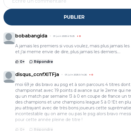
PUBLIER
bobabangida
01 juin 2025 à 15:25
+
0
A jamais les premiers si vous voulez, mais plus jamais les 
et j'ai meme envie de dire, plus jamais les derniers....
0
+
Répondre
disqus_ccnfXlTFja
01 juin 2025 à 14:26
+
0
moi 69 je dis bravo au psg et à son parcours 4 titres dont
championnat avec 19 points d avance sur le 2eme qui ne 
qu un match par semaine !3 à 0 en coupe de france un 
des champions et une champions league 5 à 0 !Et en plu
jeu attrayant avec de très bons joueurs cette suprématie
incontestable qu on aime ou pas le psg alors bravo mess
pour cette année pleine de titre !
0
+
Répondre