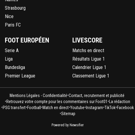
0
+
Répondre
Strasbourg
john
01 juin 2025 à 6:43
+
0
Nice
La preuve tu peux plus troller les parisiens tu parle
Paris FC
lyonnais et oui on se raccroche a ce qu'on peut...n
peur va l'ol c'est fini
FOOT EUROPÉEN
LIVESCORE
0
+
Répondre
Serie A
Matchs en direct
john
01 juin 2025 à 7:55
+
0
Liga
Résultats Ligue 1
Voilà
Bundesliga
Calendrier Ligue 1
Premier League
Classement Ligue 1
0
+
Répondre
reds13
01 juin 2025 à 2:36
+
1095
•
Mentions Légales - Confidentialité
Contact, recrutement et publicité
j'ai préféré la LDC de L OM y avait aucune stars, y avait 8
•
•
Retrouvez votre compte pour les commentaires sur Foot01
La rédaction
joueur français titulaire
•
•
•
•
•
•
•
PSG transfert
Football
Match en direct
Youtube
Instagram
TikTok
Facebook
•
Sitemap
0
+
Répondre
Powered by Newsifier
pierre-tango
01 juin 2025 à 9:21
+
1