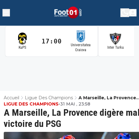
17:00
1
Universitatea
KuPS
Inter Turku
Craiova
Accueil
Ligue Des Champions
A Marseille, La Provence
LIGUE DES CHAMPIONS
•
31 MAI , 23:58
Digère Mal La Victoire D
A Marseille, La Provence digère mal
victoire du PSG