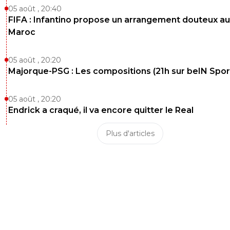
05 août , 20:40
0
+
Répondre
FIFA : Infantino propose un arrangement douteux au
toruk-makto
Maroc
02 juin 2025 à 6:36
+
0
tricheur !! 2ieme club de france apres le grand 
etoile pour le psg
05 août , 20:20
Majorque-PSG : Les compositions (21h sur beIN Sport
0
+
Répondre
eyraudcassetoi
02 juin 2025 à 12:43
+
0
05 août , 20:20
Endrick a craqué, il va encore quitter le Real
C'est vraiMais l'OM a payé pour ça et le titre leu
était justement retiré Rien avoir avec la LDC 
honnêtement
Plus d'articles
0
+
Répondre
toruk-makto
03 juin 2025 à 8:17
+
0
bien sur il y a eu d autre triche dans d autre cl
l uefa a sanctionné juste lom , l om sanctioné 
europe pour un probleme Division 1 , fff ... uefa
europe bizarre