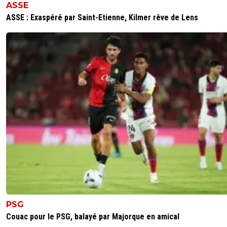
ASSE
northernlights-producer-nl-pr
01 juin 2025 à 12:37
+
0
ASSE : Exaspéré par Saint-Etienne, Kilmer rêve de Lens
Attends tu parles de la même équipe qui était 4e
phases de championnat de la LDC, qui sur tous les
matchs confondus de LDC qu'elle a joués cette a
été menée pendant seulement 17 minutes, cette
même équipe qui a éliminé le FC Bayern et le FC
Barcelone ? Non sérieusement, arrête de raconter
bêtises.
0
+
Répondre
poussin-atomik
01 juin 2025 à 10:01
+
0
Entre Le Payan et la Provence, d'utiliser l'égo des Marseil
pour se faire élire ou vendre du journal, et au lieu de
reconnaitre qu'une équipe de jeunes joueurs sont arrivés
sommet l'Europe, représentent de par la ville de Paris, la
France, eux, ils ramènent cela à "Marseille" une histoire
désormais un peu poussiéreuse, pour expliquer finaleme
PSG
quelque soit les résultats du présent et du futur, leur éq
sera toujours la première. La fierté n'est bonne que si ell
Couac pour le PSG, balayé par Majorque en amical
pas mal placée. D'avoir acheté des maillots de l'Inter pou