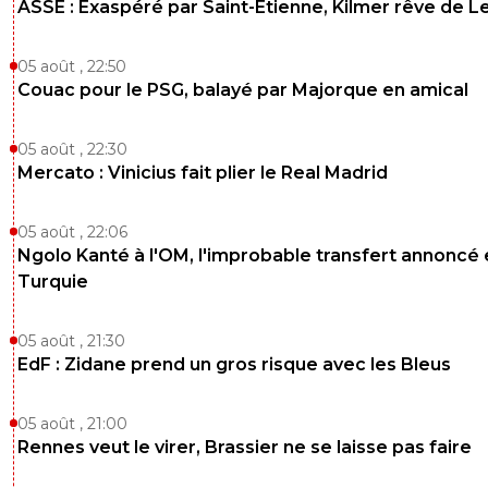
ASSE : Exaspéré par Saint-Etienne, Kilmer rêve de L
0
+
Répondre
eyraudcassetoi
01 juin 2025 à 6:18
+
0
05 août , 22:50
Couac pour le PSG, balayé par Majorque en amical
Des preuves
0
+
Répondre
05 août , 22:30
jose-de-oliveira
Mercato : Vinicius fait plier le Real Madrid
01 juin 2025 à 7:52
+
0
le livre de mozer est la comme preuve
05 août , 22:06
0
+
Répondre
Ngolo Kanté à l'OM, l'improbable transfert annoncé
Turquie
toruk-makto
01 juin 2025 à 7:45
+
0
oui pourquoi vous avez pas joueer la supercou
05 août , 21:30
europe ?? le psg sera le 1ier a la jouer et la gagn
EdF : Zidane prend un gros risque avec les Bleus
0
+
Répondre
eyraudcassetoi
02 juin 2025 à 6:03
+
0
05 août , 21:00
Rennes veut le virer, Brassier ne se laisse pas faire
Car on a était exclu suite à l'affaire om-vaRien a
avec om-milan tocard