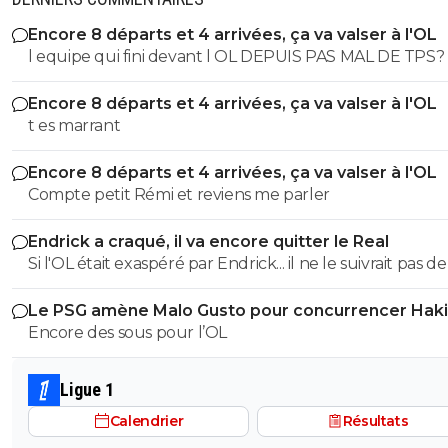
toruk-makto
01 juin 2025 à 7:50
+
0
Encore 8 départs et 4 arrivées, ça va valser à l'OL
l equipe qui fini devant l OL DEPUIS PAS MAL DE TPS? lol. t
oui pourquoi vous avez pas joueer la supercou
europe ?? le psg sera le 1ier a la jouer et la gagne
es tro malin toi
Encore 8 départs et 4 arrivées, ça va valser à l'OL
0
+
Répondre
t es marrant
fab-g-ronimo
01 juin 2025 à 5:43
+
35
Encore 8 départs et 4 arrivées, ça va valser à l'OL
En fait ce n'est pas fini, le mondial des clubs arrive, il faut 
Compte petit Rémi et reviens me parler
gagner, c'est complétement à portée de main pour le P
non, la saison n'est pas terminée, quand y en a plus y en 
Endrick a craqué, il va encore quitter le Real
encore, un titre mondial serait la cerise sur le gâteau. Par
Si l'OL était exaspéré par Endrick... il ne le suivrait pas de
contre, va falloir gérer les joueurs, repartir sur une compé
près. Bref... Quand l'équipe sera complète... ce sera beaucoup
entre 2 saisons c'est un cadeau empoisonné.
Le PSG amène Malo Gusto pour concurrencer Hak
mieux.
0
+
Répondre
Encore des sous pour l’OL
bast-s-banger
01 juin 2025 à 5:42
+
0
Ligue 1
C'était prévisible. Maintenant ils arrêteront de parler de 
Calendrier
Résultats
étoile et c'est tant mieux pour tout le monde.