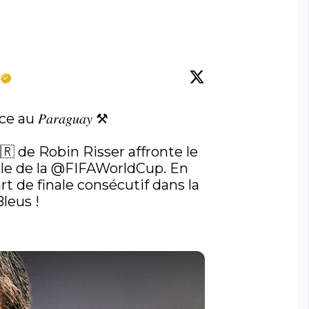
au 𝑃𝑎𝑟𝑎𝑔𝑢𝑎𝑦 ⚒️

🇷 de Robin Risser affronte le 
e de la 
@FIFAWorldCup
. En 
t de finale consécutif dans la 
eus !
