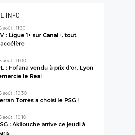
IL INFO
6 août , 11:30
V : Ligue 1+ sur Canal+, tout
'accélère
6 août , 11:00
L : Fofana vendu à prix d'or, Lyon
emercie le Real
6 août , 10:30
erran Torres a choisi le PSG !
6 août , 10:10
SG : Akliouche arrive ce jeudi à
aris