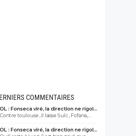
ERNIERS COMMENTAIRES
OL : Fonseca viré, la direction ne rigole
plus
Contre toulouse , il laisse Sulc , Fofana,
tagliafico et Nuamah sur le banc... de plus
OL : Fonseca viré, la direction ne rigole
avec son délire de foutre Endrick en aillier,
plus