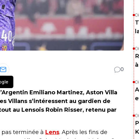
0
T
l
0
R
à
0
ogle
0
A
’Argentin Emiliano Martinez, Aston Villa
e
es Villans s’intéressent au gardien de
out au Lensois Robin Risser, retenu par
0
P
K
e pas terminée à
Lens
. Après les fins de