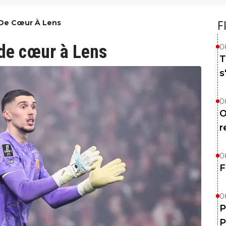
 De Cœur À Lens
F
de cœur à Lens
0
T
s
0
O
r
0
F
0
P
P