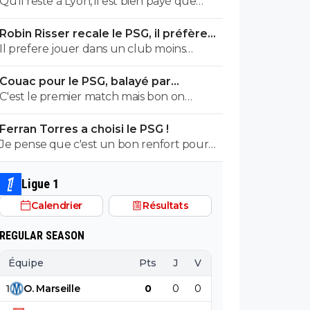
Qu'il reste à Lyon, il est bien payé que
tu te tapes l'autre plot nullissime de
demander de plus
Yaremtchuk... Voila voila
Robin Risser recale le PSG, il préfère
Lens
Il prefere jouer dans un club moins
huppé plutôt qu'essayer de réussir dans
Couac pour le PSG, balayé par
un top club.C'est un choix
Majorque en amical
C'est le premier match mais bon on
prefere la victoire.il ne faut pas en faire
Ferran Torres a choisi le PSG !
tout un plat non plus vu le nombre de
Je pense que c'est un bon renfort pour
joueurs absents.Mais ceux qui esperent
l'attaque.On aura 2 solutions d'axe
avoir du temps de jeu n'ont pas brillé
comme avant avec DEmbelé et Ramos
Ligue 1
Calendrier
Résultats
REGULAR SEASON
Équipe
Pts
J
V
N
D
BP
B
1
O
.
Marseille
0
0
0
0
0
0