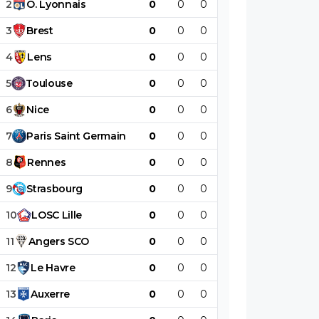
2
O
.
Lyonnais
0
0
0
0
0
0
3
Brest
0
0
0
0
0
0
4
Lens
0
0
0
0
0
0
5
Toulouse
0
0
0
0
0
0
6
Nice
0
0
0
0
0
0
7
Paris
Saint
Germain
0
0
0
0
0
0
8
Rennes
0
0
0
0
0
0
9
Strasbourg
0
0
0
0
0
0
10
LOSC
Lille
0
0
0
0
0
0
11
Angers
SCO
0
0
0
0
0
0
12
Le
Havre
0
0
0
0
0
0
13
Auxerre
0
0
0
0
0
0