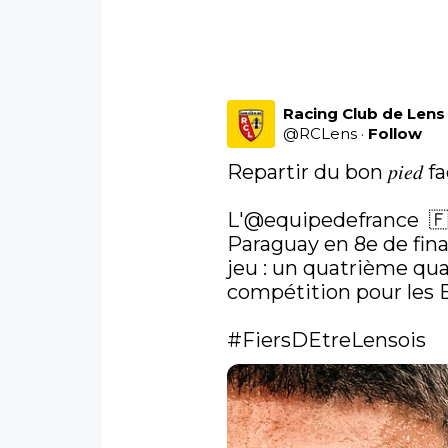
Racing Club de Lens
@
RCLens
·
Follow
Repartir du bon 𝑝𝑖𝑒𝑑 face 
L'
@equipedefrance
  
Paraguay en 8e de final
jeu : un quatrième quar
compétition pour les Bl
#FiersDEtreLensois