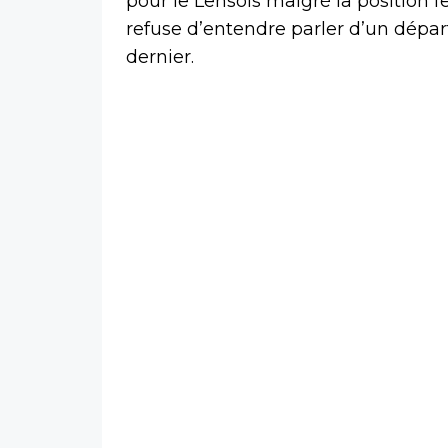
pour le Lensois malgré la position f
refuse d’entendre parler d’un dépar
dernier.