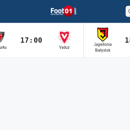
17:00
1
Jagiellonia
Turku
Vaduz
Białystok