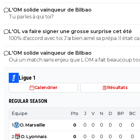
football
L'OM solide vainqueur de Bilbao
Tu parles à qui toi?
L'OL va faire signer une grosse surprise cet été
100% d'accord avec toi. J'ai bien aimé sa prépa. Il était c
de mettre de l'impact physique, de la puissance. On a besoin
L'OM solide vainqueur de Bilbao
de Morton en pointe basse pour équilibrer l'équipe. Et i
Oui un match sans enjeu que L OM a fait beaucoup to
un profil plus créatif en 8, comme Merah... ou Natey !
a 2 -1 il a fait rentrer que des jeunes
Ligue 1
Calendrier
Résultats
REGULAR SEASON
Équipe
Pts
J
V
N
D
BP
BC
1
O
.
Marseille
0
0
0
0
0
0
0
2
O
.
Lyonnais
0
0
0
0
0
0
0