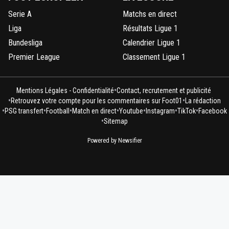
Serie A
Matchs en direct
Liga
Résultats Ligue 1
Bundesliga
Calendrier Ligue 1
Premier League
Classement Ligue 1
•
Mentions Légales - Confidentialité
Contact, recrutement et publicité
•
•
Retrouvez votre compte pour les commentaires sur Foot01
La rédaction
•
•
•
•
•
•
•
PSG transfert
Football
Match en direct
Youtube
Instagram
TikTok
Facebook
•
Sitemap
Powered by Newsifier