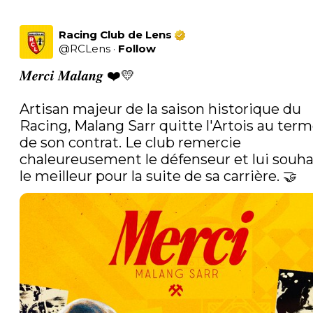
Racing Club de Lens
@
RCLens
·
Follow
𝑴𝒆𝒓𝒄𝒊 𝑴𝒂𝒍𝒂𝒏𝒈 ❤️💛

Artisan majeur de la saison historique du 
Racing, Malang Sarr quitte l'Artois au term
de son contrat. Le club remercie 
chaleureusement le défenseur et lui souhai
le meilleur pour la suite de sa carrière. 🤝 