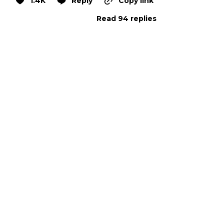
1.4K
Reply
Copy link
Read 94 replies