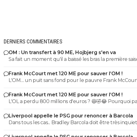
DERNIERS COMMENTAIRES
OM : Un transfert à 90 ME, Hojbjerg s'en va
Sa fait un moment qu'il a baissé les bras la première saiso
etait top mais depuis quelques match etait en dessus. 
Frank McCourt met 120 ME pour sauver l’OM !
et bon vent a lui pour le reste de sa carrière ...
L'OM.... un puit sans fond pour le pauvre Frank McCourt
Frank McCourt met 120 ME pour sauver l’OM !
L'OL a perdu 800 millions d'euros ? 😆🤣😂 Pourquoi pas un
milliard tant que tu y es ! ^^
Liverpool appelle le PSG pour renoncer à Barcola
Dans tous les cas... Bradley Barcola doit être très inquiet. C
qui est vraiment compréhensible lorsque l'on sait co
Liverpool appelle le PSG pour renoncer à Barcola