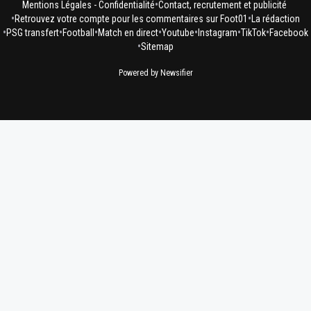
•
Mentions Légales - Confidentialité
Contact, recrutement et publicité
•
•
Retrouvez votre compte pour les commentaires sur Foot01
La rédaction
•
•
•
•
•
•
•
PSG transfert
Football
Match en direct
Youtube
Instagram
TikTok
Facebook
•
Sitemap
Powered by Newsifier