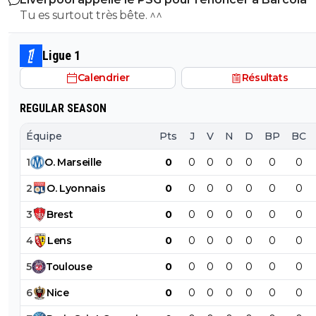
le PSG a traiter Kylian Mbappé lorsqu'il avait voulu quit
Tu es surtout très bête. ^^
PSG.
Ligue 1
Calendrier
Résultats
REGULAR SEASON
Équipe
Pts
J
V
N
D
BP
BC
1
O
.
Marseille
0
0
0
0
0
0
0
2
O
.
Lyonnais
0
0
0
0
0
0
0
3
Brest
0
0
0
0
0
0
0
4
Lens
0
0
0
0
0
0
0
5
Toulouse
0
0
0
0
0
0
0
6
Nice
0
0
0
0
0
0
0