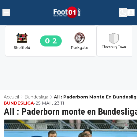
0
2
2
Thornbury Town
Sheffield
Parkgate
Accueil
Bundesliga
All : Paderborn Monte En Bundeslig
BUNDESLIGA
•
25 MAI , 23:11
All : Paderborn monte en Bundeslig