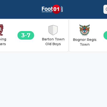
3
7
ing
Barton Town
Bognor Regis
ers
Old Boys
Town