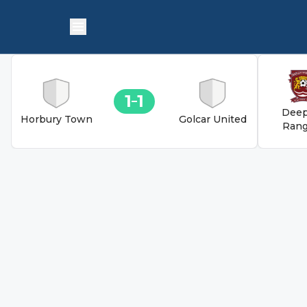
1
1
Deep
Horbury Town
Golcar United
Rang