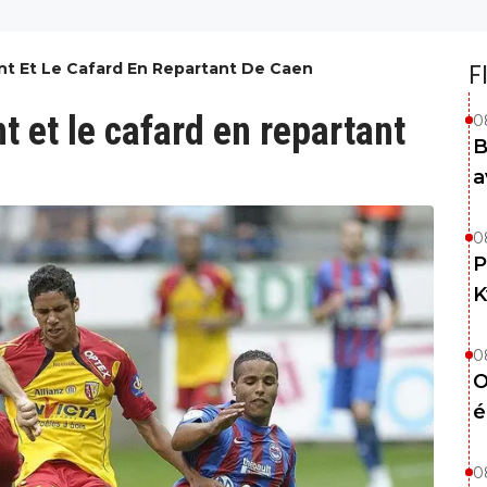
int Et Le Cafard En Repartant De Caen
F
nt et le cafard en repartant
0
B
a
0
P
K
0
O
é
0