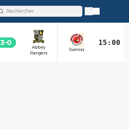
3
0
15:00
Abbey
Guernsey
Rangers