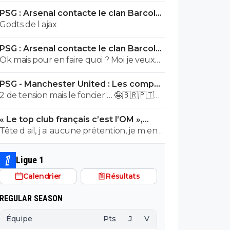
caisses...
PSG : Arsenal contacte le clan Barcola,
le feuilleton relancé
Godts de l ajax
PSG : Arsenal contacte le clan Barcola,
le feuilleton relancé
Ok mais pour en faire quoi ? Moi je veux
bien sinon investit de l'autre côté...et autre
PSG - Manchester United : Les compos
chose que Digne !
(17h sur beIN Sports 1)
2 de tension mais le foncier … 🤪🇧🇷🇵🇹
🇫🇷🇺🇦
« Le top club français c’est l’OM »,
Adidas bouscule le PSG
Tête d ail, j ai aucune prétention, je m en
bat, tu peux penser ce que tu veux de
Paris, c est pas le problème, c est juste
Ligue 1
que j aime pas les énormes cons, t es juste
Calendrier
Résultats
un gros rigolo à qui il faut rappeler qu’il
supporte un club qui fait des plans
REGULAR SEASON
nommés « champions project » et qui met
des banderoles « l Europe peut trembler,
Équipe
Pts
J
V
N
D
BP
B
l om est de retour »…si ça, ce n est pas la