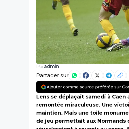
admin
Par
Partager sur
Ajouter comme source préférée sur Go
Lens se déplaçait samedi à Caen 
remontée miraculeuse. Une victoir
maintien. Mais une toile monume
de jeu permettait aux Normands d’o
réussissaient à revenir au score, i