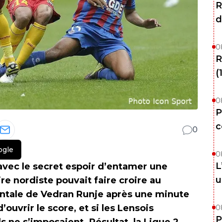
R
d
0
R
(
0
P
c
0
ogle
0
L
avec le secret espoir d’entamer une
u
e nordiste pouvait faire croire au
ntale de Vedran Runje après une minute
uvrir le score, et si les Lensois
0
P
ls ne s’imposaient. Résultat, la Ligue 2