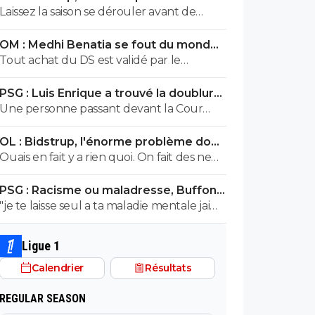
personne n'ose parler
Laissez la saison se dérouler avant de
fracasser les recrues
OM : Medhi Benatia se fout du monde,
la réponse est violente
Tout achat du DS est validé par le
president, encore plus quand ce
PSG : Luis Enrique a trouvé la doublure
president est la depuis plus de 5ans et
d'Hakimi
Une personne passant devant la Cour
que c est lui qui a signé les accords avec l
Criminelle a un peu plus de 5 % de
UEFA. On peut reprocher à Benatia le
OL : Bidstrup, l'énorme problème dont
chance d'être acquitée. Donc...
choix de certains joueurs, ou certaines
personne n'ose parler
Ouais en fait y a rien quoi. On fait des news
décisions sportif, mais le financier etait du
avec du vent.
ressort de Longoria.
PSG : Racisme ou maladresse, Buffon
écarte Suzuki
"je te laisse seul a ta maladie mentale jai
pas les facultés je suis pas toubib ni
psychiatre" Ah ah tu es très drole ! Tu
Ligue 1
nous parles de résistants nazis lol italliens
Calendrier
Résultats
de surcroit lol Mais les malades se sont
ceux qui remarquent que du raconte
REGULAR SEASON
n'importe quoi !! Tu as été fini à la pisse toi