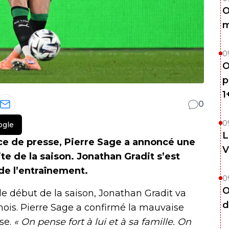
O
m
0
O
p
1
0
0
ogle
L
e de presse, Pierre Sage a annoncé une
V
te de la saison. Jonathan Gradit s’est
de l’entraînement.
0
O
e début de la saison, Jonathan Gradit va
d
 mois. Pierre Sage a confirmé la mauvaise
se.
« On pense fort à lui et à sa famille. On