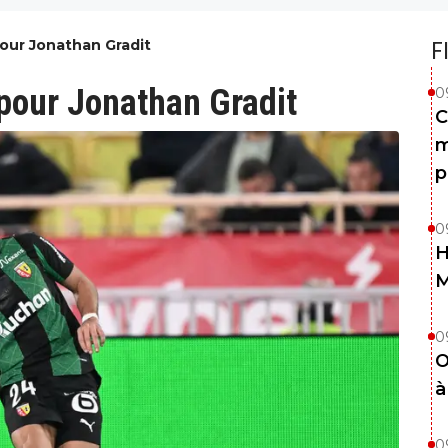
Pour Jonathan Gradit
F
 pour Jonathan Gradit
0
C
m
p
0
H
0
O
à
0