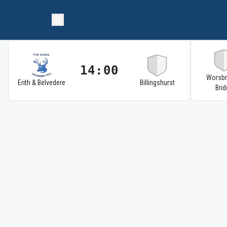
14:00
Worsb
Erith & Belvedere
Billingshurst
Brid