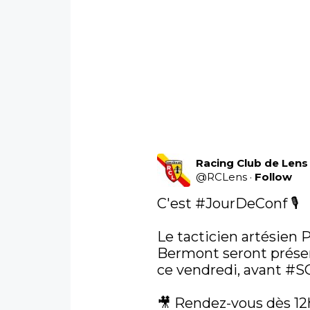
Racing Club de Lens
@
RCLens
·
Follow
C'est 
#JourDeConf
 🎙️

Le tacticien artésien 
Bermont seront présen
ce vendredi, avant 
#S
🎥 Rendez-vous dès 12