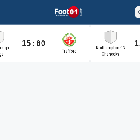
15:00
1
rough
Northampton ON
Trafford
ge
Chenecks