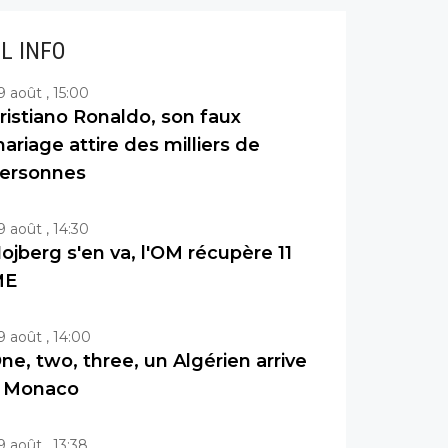
IL INFO
9 août , 15:00
ristiano Ronaldo, son faux
ariage attire des milliers de
ersonnes
9 août , 14:30
ojberg s'en va, l'OM récupère 11
ME
9 août , 14:00
ne, two, three, un Algérien arrive
 Monaco
9 août , 13:38