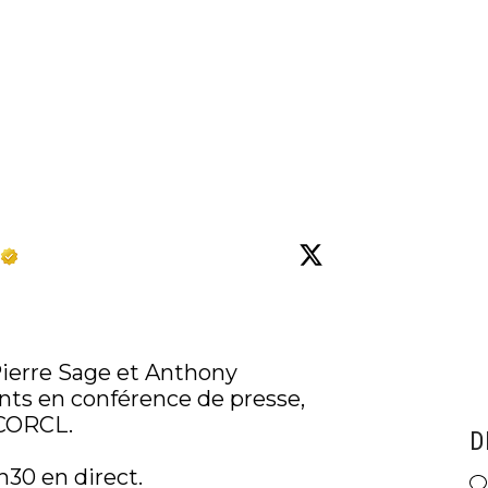
Pierre Sage et Anthony 
ts en conférence de presse, 
CORCL
.

D
h30 en direct.