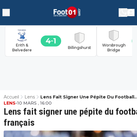
4
1
Erith &
Worsbrough
Billingshurst
Belvedere
Bridge
Accueil
Lens
Lens Fait Signer Une Pépite Du Football
LENS
•
10 MARS , 16:00
Français
Lens fait signer une pépite du footb
français