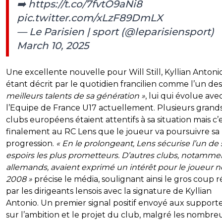
➡️
https://t.co/7fvtO9aNi8
pic.twitter.com/xLzF89DmLX
— Le Parisien | sport (@leparisiensport)
March 10, 2025
Une excellente nouvelle pour Will Still, Kyllian Antoni
étant décrit par le quotidien francilien comme l’un de
meilleurs talents de sa génération »
, lui qui évolue ave
l’Equipe de France U17 actuellement. Plusieurs grand
clubs européens étaient attentifs à sa situation mais c’
finalement au RC Lens que le joueur va poursuivre sa
progression.
« En le prolongeant, Lens sécurise l’un de 
espoirs les plus prometteurs. D’autres clubs, notamme
allemands, avaient exprimé un intérêt pour le joueur n
2008 »
précise le média, soulignant ainsi le gros coup r
par les dirigeants lensois avec la signature de Kyllian
Antonio. Un premier signal positif envoyé aux support
sur l’ambition et le projet du club, malgré les nombre