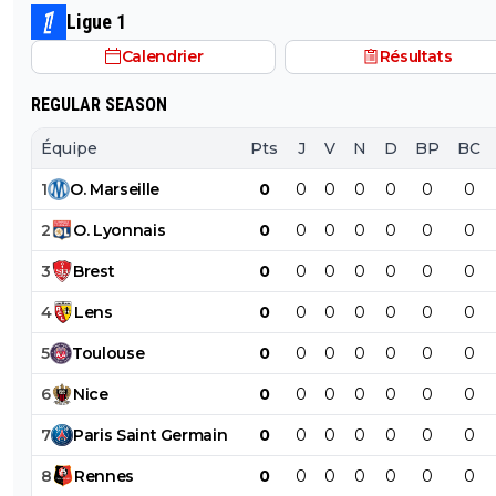
Ligue 1
Calendrier
Résultats
REGULAR SEASON
Équipe
Pts
J
V
N
D
BP
BC
1
O
.
Marseille
0
0
0
0
0
0
0
2
O
.
Lyonnais
0
0
0
0
0
0
0
3
Brest
0
0
0
0
0
0
0
4
Lens
0
0
0
0
0
0
0
5
Toulouse
0
0
0
0
0
0
0
6
Nice
0
0
0
0
0
0
0
7
Paris
Saint
Germain
0
0
0
0
0
0
0
8
Rennes
0
0
0
0
0
0
0