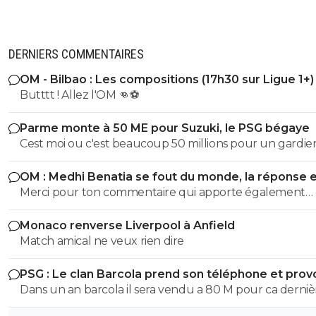
DERNIERS COMMENTAIRES
OM - Bilbao : Les compositions (17h30 sur Ligue 1+)
Butttt ! Allez l'OM 👊⚽
Parme monte à 50 ME pour Suzuki, le PSG bégaye
Cest moi ou c'est beaucoup 50 millions pour un gardie
prestations naissantes ?
OM : Medhi Benatia se fout du monde, la réponse 
violente
Merci pour ton commentaire qui apporte également
beaucoup a la communauté...Fais ce que je dis pas ce q
Monaco renverse Liverpool à Anfield
fais. Bref, Benatia, c'est "ouiiin ouiiin, c'est pas moi c'est le
Match amical ne veux rien dire
autres qui sont des méchants" Vous êtes vraiment les
meilleurs a L'OM !!
PSG : Le clan Barcola prend son téléphone et pro
un séisme
Dans un an barcola il sera vendu a 80 M pour ca derniè
année de contrat 