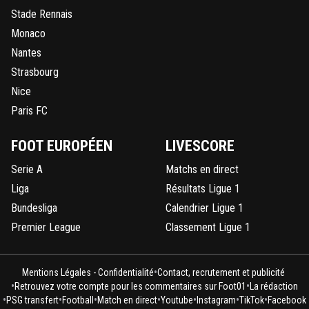
Stade Rennais
Monaco
Nantes
Strasbourg
Nice
Paris FC
FOOT EUROPÉEN
LIVESCORE
Serie A
Matchs en direct
Liga
Résultats Ligue 1
Bundesliga
Calendrier Ligue 1
Premier League
Classement Ligue 1
•
Mentions Légales - Confidentialité
Contact, recrutement et publicité
•
•
Retrouvez votre compte pour les commentaires sur Foot01
La rédaction
•
•
•
•
•
•
•
PSG transfert
Football
Match en direct
Youtube
Instagram
TikTok
Facebook