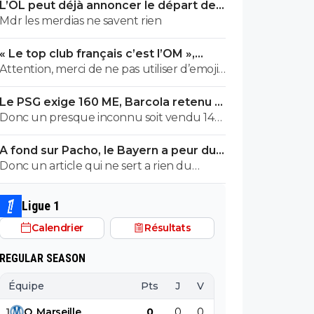
L’OL peut déjà annoncer le départ de
Fonseca
Mdr les merdias ne savent rien
« Le top club français c’est l’OM »,
Adidas bouscule le PSG
Attention, merci de ne pas utiliser d’emojis
en la présence de Raymond Q qui a un
Le PSG exige 160 ME, Barcola retenu à
traumatisme de l enfance lié à ces
Paris
Donc un presque inconnu soit vendu 140
derniers; pour le soutenir, vous pouvez
au Réal c'est normal et un double
adhérer à son association se prétendant
A fond sur Pacho, le Bayern a peur du
détenteur de la LDC soit à un prix faiblard
faire partie d’une « élite » littéraire se
PSG
Donc un article qui ne sert a rien du
normal ?? Messieurs les anglais allez vous
refusant catégoriquement l utilisation d
tout...ils auraient bien voulu mais
faire .....
emojis bien trop populaire à son goût et
finalement non...je peux en écrire 200 des
surtout incompréhensible pour ses gros
Ligue 1
articles comme ca !
globes oculaires de sardine. Cordialement.
Calendrier
Résultats
REGULAR SEASON
Équipe
Pts
J
V
N
D
BP
B
1
O
.
Marseille
0
0
0
0
0
0