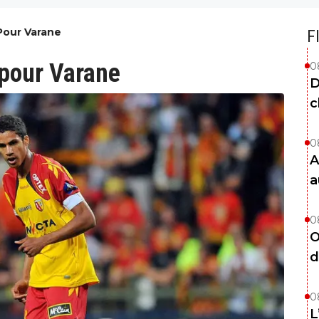
 Pour Varane
F
 pour Varane
0
D
c
0
A
a
0
O
d
0
L