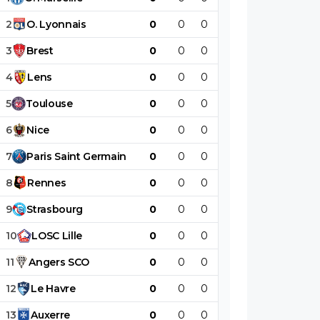
2
O
.
Lyonnais
0
0
0
0
0
0
3
Brest
0
0
0
0
0
0
4
Lens
0
0
0
0
0
0
5
Toulouse
0
0
0
0
0
0
6
Nice
0
0
0
0
0
0
7
Paris
Saint
Germain
0
0
0
0
0
0
8
Rennes
0
0
0
0
0
0
9
Strasbourg
0
0
0
0
0
0
10
LOSC
Lille
0
0
0
0
0
0
11
Angers
SCO
0
0
0
0
0
0
12
Le
Havre
0
0
0
0
0
0
13
Auxerre
0
0
0
0
0
0