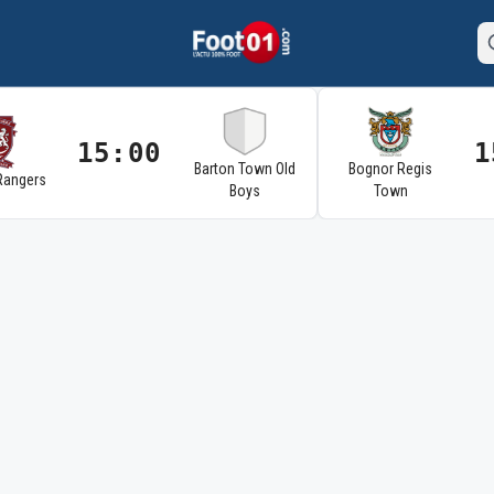
15:00
1
Barton Town Old
Bognor Regis
Rangers
Boys
Town