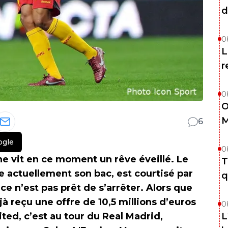
d
0
L
r
0
O
M
6
ogle
0
e vit en ce moment un rêve éveillé. Le
T
e actuellement son bac, est courtisé par
q
 ce n’est pas prêt de s’arrêter. Alors que
à reçu une offre de 10,5 millions d’euros
0
ed, c’est au tour du Real Madrid,
L