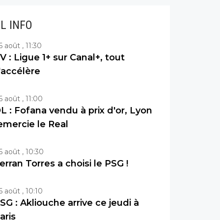
IL INFO
6 août , 11:30
V : Ligue 1+ sur Canal+, tout
'accélère
6 août , 11:00
L : Fofana vendu à prix d'or, Lyon
emercie le Real
6 août , 10:30
erran Torres a choisi le PSG !
6 août , 10:10
SG : Akliouche arrive ce jeudi à
aris