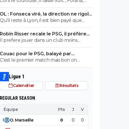
Contre toulouse , il laisse Sulc , Fofana,
tagliafico et Nuamah sur le banc... de plus
OL : Fonseca viré, la direction ne rigole
avec son délire de foutre Endrick en aillier,
plus
Qu'il reste à Lyon, il est bien payé que
tu te tapes l'autre plot nullissime de
demander de plus
Yaremtchuk... Voila voila
Robin Risser recale le PSG, il préfère
Lens
Il prefere jouer dans un club moins
huppé plutôt qu'essayer de réussir dans
Couac pour le PSG, balayé par
un top club.C'est un choix
Majorque en amical
C'est le premier match mais bon on
prefere la victoire.il ne faut pas en faire
tout un plat non plus vu le nombre de
Ligue 1
joueurs absents.Mais ceux qui esperent
Calendrier
Résultats
avoir du temps de jeu n'ont pas brillé
REGULAR SEASON
Équipe
Pts
J
V
N
D
BP
B
1
O
.
Marseille
0
0
0
0
0
0