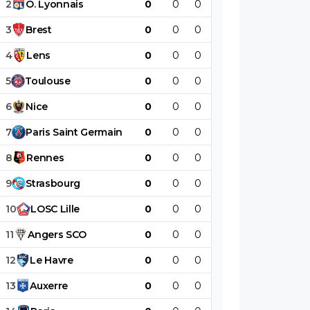
2
O
.
Lyonnais
0
0
0
0
0
0
3
Brest
0
0
0
0
0
0
4
Lens
0
0
0
0
0
0
5
Toulouse
0
0
0
0
0
0
6
Nice
0
0
0
0
0
0
7
Paris
Saint
Germain
0
0
0
0
0
0
8
Rennes
0
0
0
0
0
0
9
Strasbourg
0
0
0
0
0
0
10
LOSC
Lille
0
0
0
0
0
0
11
Angers
SCO
0
0
0
0
0
0
12
Le
Havre
0
0
0
0
0
0
13
Auxerre
0
0
0
0
0
0