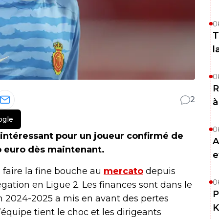
0
T
l
0
R
2
à
ogle
0
e intéressant pour un joueur confirmé de
A
ro euro dès maintenant.
e
faire la fine bouche au
mercato
depuis
0
légation en Ligue 2. Les finances sont dans le
P
son 2024-2025 a mis en avant des pertes
K
’équipe tient le choc et les dirigeants