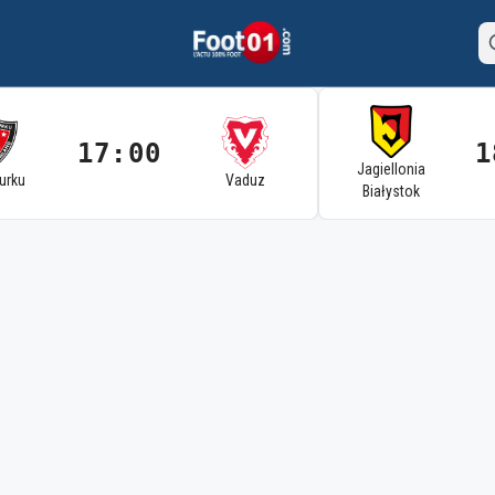
17:00
1
Jagiellonia
Turku
Vaduz
Białystok