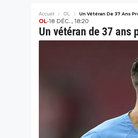
Accueil
OL
Un Vétéran De 37 Ans Pr
OL
•
18 DÉC. , 18:20
Un vétéran de 37 ans p