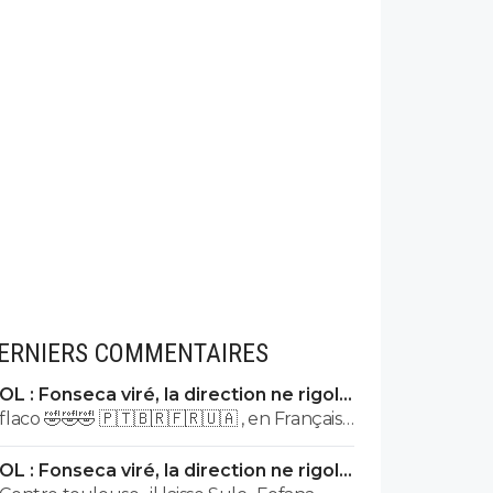
ERNIERS COMMENTAIRES
OL : Fonseca viré, la direction ne rigole
plus
flaco 🤣🤣🤣 🇵🇹🇧🇷🇫🇷🇺🇦 , en Français ,
ce qui veut dire , stp ,?
OL : Fonseca viré, la direction ne rigole
plus