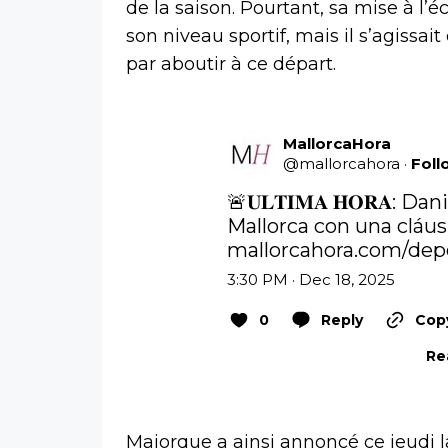
de la saison. Pourtant, sa mise à l’é
son niveau sportif, mais il s’agissait
par aboutir à ce départ.
MallorcaHora
@
mallorcahora
·
Foll
🚨𝐔𝐋𝐓𝐈𝐌𝐀 𝐇𝐎𝐑𝐀: 
mallorcahora.com/depo
3:30 PM · Dec 18, 2025
0
Reply
Copy
Re
Majorque a ainsi annoncé ce jeudi l