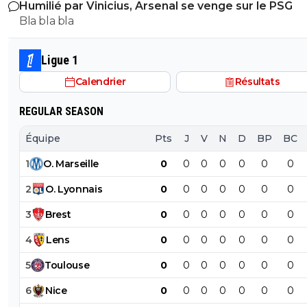
Humilié par Vinicius, Arsenal se venge sur le PSG
avec , une équipe régulière ça finira par payer, mais là pour
Bla bla bla
l'instant, ???
Ligue 1
Calendrier
Résultats
REGULAR SEASON
Équipe
Pts
J
V
N
D
BP
BC
1
O
.
Marseille
0
0
0
0
0
0
0
2
O
.
Lyonnais
0
0
0
0
0
0
0
3
Brest
0
0
0
0
0
0
0
4
Lens
0
0
0
0
0
0
0
5
Toulouse
0
0
0
0
0
0
0
6
Nice
0
0
0
0
0
0
0