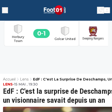
0
1
1
Horbury
Deeping Rangers
Golcar United
Town
Accueil
Lens
EdF : C'est La Surprise De Deschamps, U
LENS
•
15 MAI , 19:30
Visionnaire Savait Depuis Un An
EdF : C'est la surprise de Deschamp
un visionnaire savait depuis un an