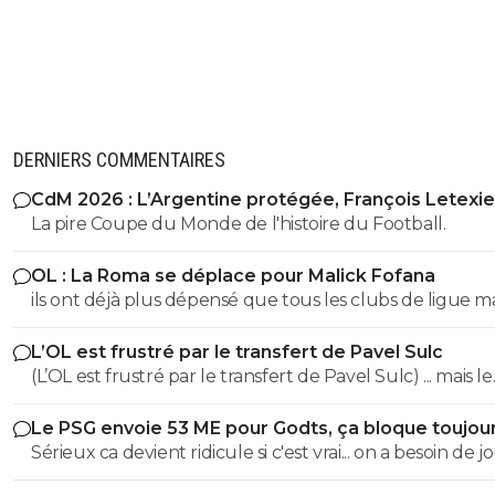
DERNIERS COMMENTAIRES
CdM 2026 : L’Argentine protégée, François Letexie
pris cher
La pire Coupe du Monde de l'histoire du Football.
OL : La Roma se déplace pour Malick Fofana
ils ont déjà plus dépensé que tous les clubs de ligue 
réunis hors quatar.. ils veulent juste profitez au maxi
L’OL est frustré par le transfert de Pavel Sulc
des clubs qui sont beaucoup plus mal lotis qu'eux c'est 
(L’OL est frustré par le transfert de Pavel Sulc) ... mais le
du plus fort tout simplement..
public aussi commence a être frustré ... la vente de ces
Le PSG envoie 53 ME pour Godts, ça bloque toujou
"excellents" joueurs dont fait partie Pavel Sulc ... pour
Sérieux ca devient ridicule si c'est vrai... on a besoin de 
récupérer quoi ? qui? À un moment donné il faudra bi
pour la supercoupe ! sérieux a 5 ou 7M€ pres, go !!
arriver a construire dans le long terme... et avec , seul