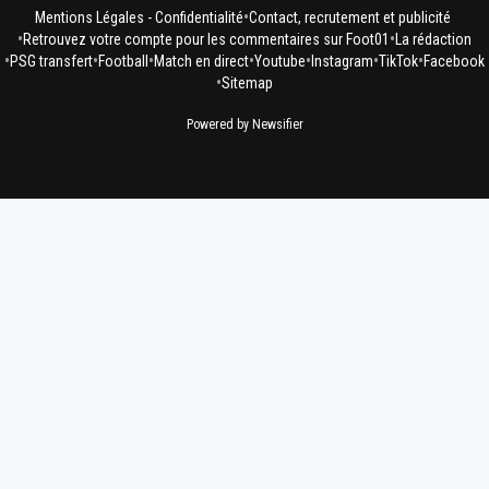
•
Mentions Légales - Confidentialité
Contact, recrutement et publicité
•
•
Retrouvez votre compte pour les commentaires sur Foot01
La rédaction
•
•
•
•
•
•
•
PSG transfert
Football
Match en direct
Youtube
Instagram
TikTok
Facebook
•
Sitemap
Powered by Newsifier