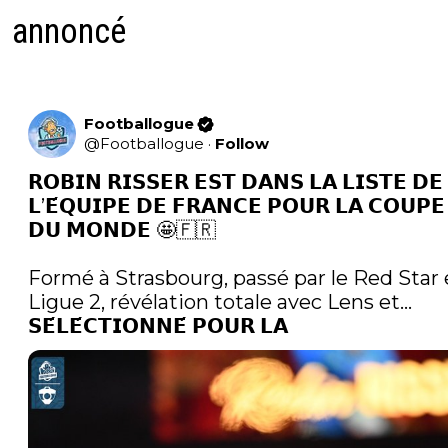
annoncé
Footballogue
@
Footballogue
·
Follow
𝗥𝗢𝗕𝗜𝗡 𝗥𝗜𝗦𝗦𝗘𝗥 𝗘𝗦𝗧 𝗗𝗔𝗡𝗦 𝗟𝗔 𝗟𝗜𝗦𝗧𝗘 𝗗𝗘 
𝗟’𝗘́𝗤𝗨𝗜𝗣𝗘 𝗗𝗘 𝗙𝗥𝗔𝗡𝗖𝗘 𝗣𝗢𝗨𝗥 𝗟𝗔 𝗖𝗢𝗨𝗣𝗘 
𝗗𝗨 𝗠𝗢𝗡𝗗𝗘 🤩🇫🇷

Formé à Strasbourg, passé par le Red Star 
Ligue 2, révélation totale avec Lens et… 
𝗦𝗘́𝗟𝗘́𝗖𝗧𝗜𝗢𝗡𝗡𝗘́ 𝗣𝗢𝗨𝗥 𝗟𝗔 