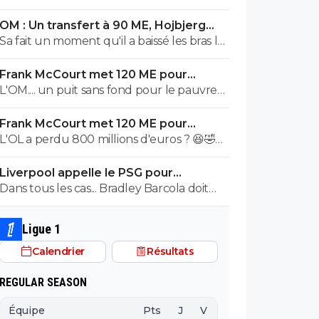
OM : Un transfert à 90 ME, Hojbjerg
s'en va
Sa fait un moment qu'il a baissé les bras la
première saison il etait top mais depuis
Frank McCourt met 120 ME pour
quelques match etait en dessus. Merci et
sauver l’OM !
L'OM.... un puit sans fond pour le pauvre
bon vent a lui pour le reste de sa carrière
Frank McCourt.
...
Frank McCourt met 120 ME pour
sauver l’OM !
L'OL a perdu 800 millions d'euros ? 😆🤣😂
Pourquoi pas un milliard tant que tu y es !
Liverpool appelle le PSG pour
^^
renoncer à Barcola
Dans tous les cas... Bradley Barcola doit
être très inquiet. Ce qui est vraiment
compréhensible lorsque l'on sait
Ligue 1
comment le PSG a traiter Kylian Mbappé
Calendrier
Résultats
lorsqu'il avait voulu quitter le PSG.
REGULAR SEASON
Équipe
Pts
J
V
N
D
BP
B