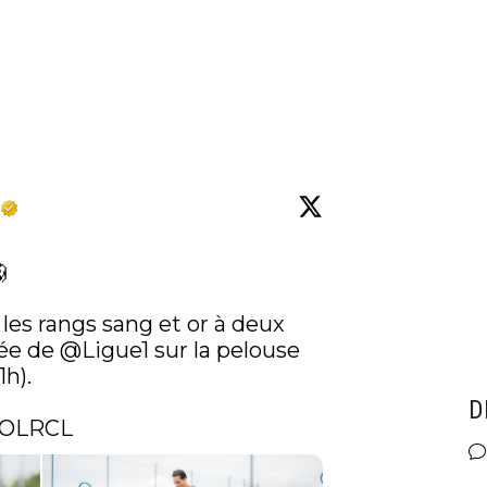


 les rangs sang et or à deux 
ée de 
@Ligue1
 sur la pelouse 
). 

D
OLRCL