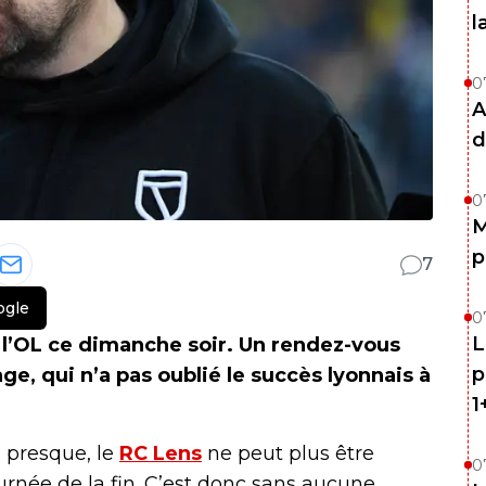
l
0
A
d
0
M
p
7
ogle
0
L
 l’OL ce dimanche soir. Un rendez-vous
p
age, qui n’a pas oublié le succès lyonnais à
1
 presque, le
RC Lens
ne peut plus être
0
urnée de la fin. C’est donc sans aucune