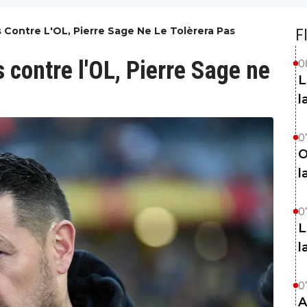
s Contre L'OL, Pierre Sage Ne Le Tolèrera Pas
F
s contre l'OL, Pierre Sage ne
0
L
l
0
O
l
0
L
l
0
A