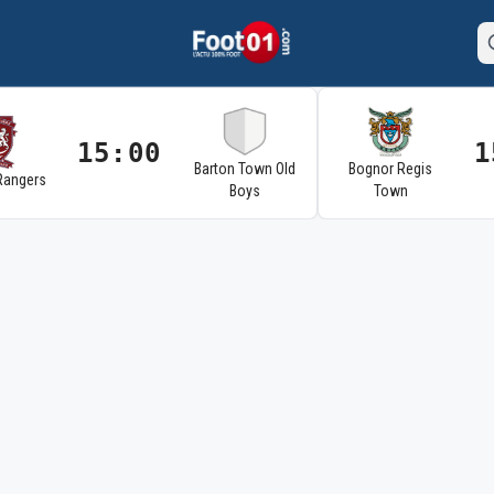
15:00
1
Barton Town Old
Bognor Regis
Rangers
Boys
Town