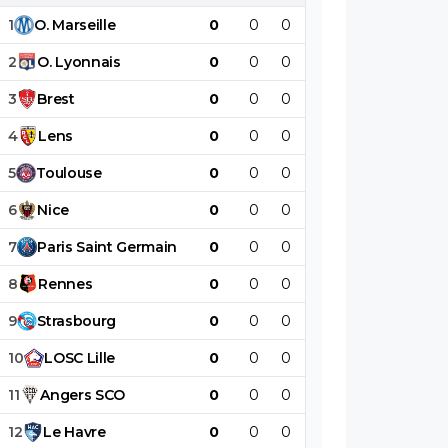
1
O
.
Marseille
0
0
0
0
0
0
2
O
.
Lyonnais
0
0
0
0
0
0
3
Brest
0
0
0
0
0
0
4
Lens
0
0
0
0
0
0
5
Toulouse
0
0
0
0
0
0
6
Nice
0
0
0
0
0
0
7
Paris
Saint
Germain
0
0
0
0
0
0
8
Rennes
0
0
0
0
0
0
9
Strasbourg
0
0
0
0
0
0
10
LOSC
Lille
0
0
0
0
0
0
11
Angers
SCO
0
0
0
0
0
0
12
Le
Havre
0
0
0
0
0
0