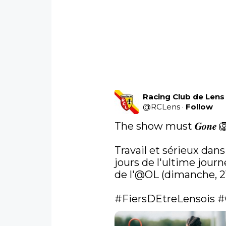
Racing Club de Lens
@
RCLens
·
Follow
The show must 𝑮𝒐𝒏𝒆 🦁
Travail et sérieux dans
jours de l'ultime journ
de l'
@OL
 (dimanche, 21h
#FiersDEtreLensois
#