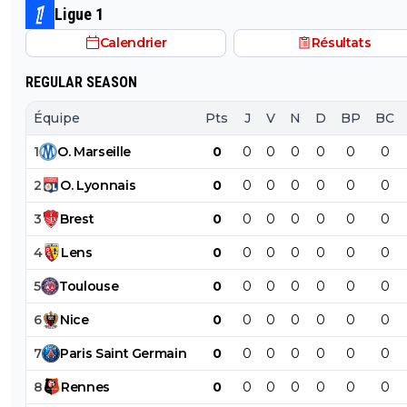
Ligue 1
Calendrier
Résultats
REGULAR SEASON
Équipe
Pts
J
V
N
D
BP
BC
1
O
.
Marseille
0
0
0
0
0
0
0
2
O
.
Lyonnais
0
0
0
0
0
0
0
3
Brest
0
0
0
0
0
0
0
4
Lens
0
0
0
0
0
0
0
5
Toulouse
0
0
0
0
0
0
0
6
Nice
0
0
0
0
0
0
0
7
Paris
Saint
Germain
0
0
0
0
0
0
0
8
Rennes
0
0
0
0
0
0
0