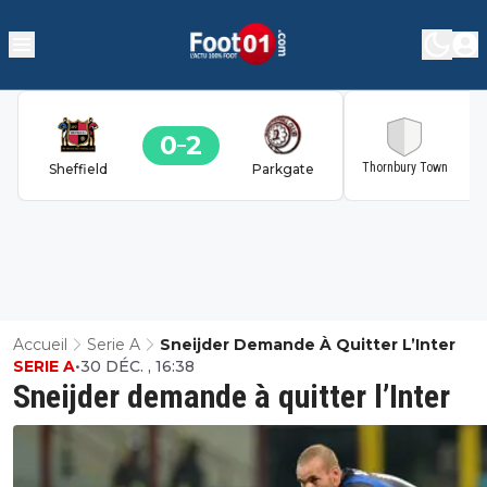
0
2
2
Thornbury Town
Sheffield
Parkgate
Accueil
Serie A
Sneijder Demande À Quitter L’Inter
SERIE A
•
30 DÉC. , 16:38
Sneijder demande à quitter l’Inter