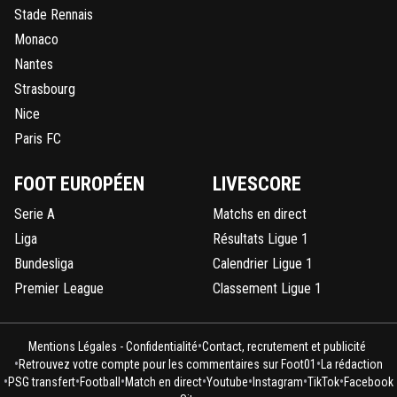
Stade Rennais
Monaco
Nantes
Strasbourg
Nice
Paris FC
FOOT EUROPÉEN
LIVESCORE
Serie A
Matchs en direct
Liga
Résultats Ligue 1
Bundesliga
Calendrier Ligue 1
Premier League
Classement Ligue 1
•
Mentions Légales - Confidentialité
Contact, recrutement et publicité
•
•
Retrouvez votre compte pour les commentaires sur Foot01
La rédaction
•
•
•
•
•
•
•
PSG transfert
Football
Match en direct
Youtube
Instagram
TikTok
Facebook