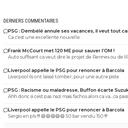
DERNIERS COMMENTAIRES
PSG : Dembélé annule ses vacances, il veut tout c
Ca c'est une excellente nouvelle.
Frank McCourt met 120 ME pour sauver l’OM !
Auto suffisant ca veut dire le projet de Rennes ou de lil
savoir vendre tes meilleur éléments chaques année p
Liverpool appelle le PSG pour renoncer à Barcola
pouvoir justement t'auto suffire .. perso non merci je p
Liverpool ils ont laissé tomber, pour une autre piste
etre ambitieux garder les meilleurs éléments et envoye
caillasse quitte a se tromper de temps en temps ca arrive
PSG : Racisme ou maladresse, Buffon écarte Suzuk
mais mac court na pas les épaules pour L'OM il aurait d
Ahh donc si cest pas nazi mais fachos alors ca va....ca passe
racheter nantes ou nice ou bordeaux pas L'OM ..
Liverpool appelle le PSG pour renoncer à Barcola
Sergio en pls !!!! 😄😄😄😄😄 50 bar vendu 150 !!!!