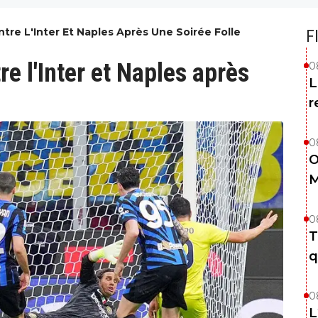
ntre L'Inter Et Naples Après Une Soirée Folle
F
re l'Inter et Naples après
0
L
r
0
O
M
0
T
q
0
L