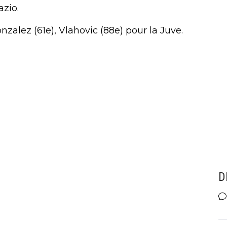
azio.
onzalez (61e), Vlahovic (88e) pour la Juve.
D