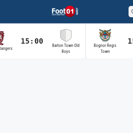
15:00
1
Barton Town Old
Bognor Regis
Rangers
Boys
Town