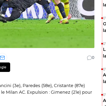
l
0
O
l
0
L
l
0
ogle
0
A
l
ancini (3e), Paredes (58e), Cristante (87e)
 le Milan AC. Expulsion : Gimenez (21e) pour
0
A