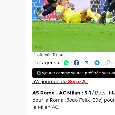
Alexis Rose
Par
Partager sur
Ajouter comme source préférée sur Go
37e journée de
Serie A
:
AS Rome - AC Milan : 3-1
/ Buts : M
pour la Roma ; Joao Felix (39e) pour
le Milan AC.