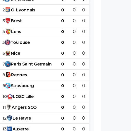
2
O
.
Lyonnais
0
0
0
0
0
0
3
Brest
0
0
0
0
0
0
4
Lens
0
0
0
0
0
0
5
Toulouse
0
0
0
0
0
0
6
Nice
0
0
0
0
0
0
7
Paris
Saint
Germain
0
0
0
0
0
0
8
Rennes
0
0
0
0
0
0
9
Strasbourg
0
0
0
0
0
0
10
LOSC
Lille
0
0
0
0
0
0
11
Angers
SCO
0
0
0
0
0
0
12
Le
Havre
0
0
0
0
0
0
13
Auxerre
0
0
0
0
0
0