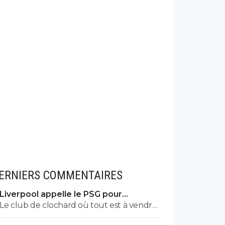
ERNIERS COMMENTAIRES
Liverpool appelle le PSG pour
renoncer à Barcola
Le club de clochard où tout est à vendre
n'a pas les moyens d'avoir un état derrière