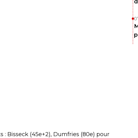
d
0
M
p
s : Bisseck (45e+2), Dumfries (80e) pour