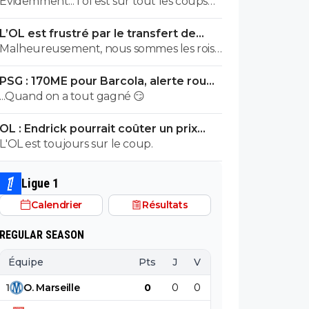
Évidemment... l ol est sur tout les coups
ou Barcola on comprend ils partent pour
sergio grâce a textor tapis dans l ombre ^^
devenir titulaires.
L’OL est frustré par le transfert de
Pavel Sulc
Malheureusement, nous sommes les rois
pour ça.
PSG : 170ME pour Barcola, alerte rouge
à Liverpool
...Quand on a tout gagné 😏
OL : Endrick pourrait coûter un prix
XXL à Lyon
L'OL est toujours sur le coup.
Ligue 1
Calendrier
Résultats
REGULAR SEASON
Équipe
Pts
J
V
N
D
BP
B
1
O
.
Marseille
0
0
0
0
0
0