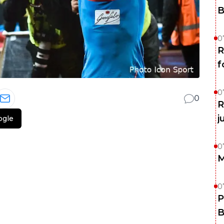
B
0
R
f
0
0
R
j
ogle
0
M
0
P
B