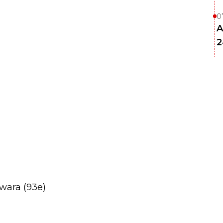
0
A
2
awara (93e)