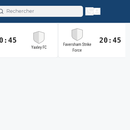
0:45
20:45
Faversham Strike
Yaxley FC
Force