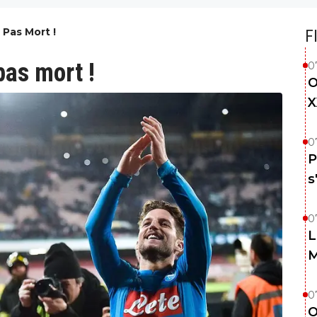
 Pas Mort !
F
pas mort !
0
O
X
0
P
s
0
L
M
0
O