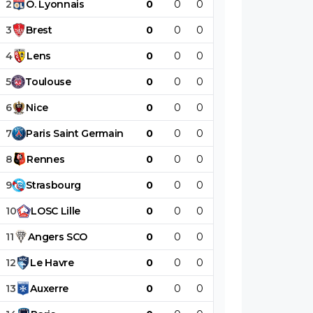
2
O
.
Lyonnais
0
0
0
0
0
0
3
Brest
0
0
0
0
0
0
4
Lens
0
0
0
0
0
0
5
Toulouse
0
0
0
0
0
0
6
Nice
0
0
0
0
0
0
7
Paris
Saint
Germain
0
0
0
0
0
0
8
Rennes
0
0
0
0
0
0
9
Strasbourg
0
0
0
0
0
0
10
LOSC
Lille
0
0
0
0
0
0
11
Angers
SCO
0
0
0
0
0
0
12
Le
Havre
0
0
0
0
0
0
13
Auxerre
0
0
0
0
0
0