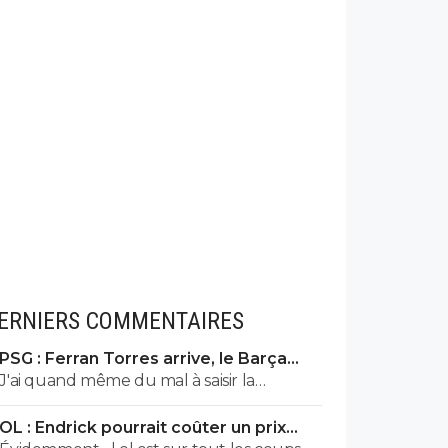
ERNIERS COMMENTAIRES
PSG : Ferran Torres arrive, le Barça
s'avoue vaincu
J'ai quand même du mal à saisir la
motivation de venir être un remplaçant
OL : Endrick pourrait coûter un prix
pour lui. Quand on regarde Ramos, Lee
XXL à Lyon