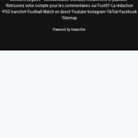
•
•
Retrouvez votre compte pour les commentaires sur Foot01
La rédaction
•
•
•
•
•
•
•
PSG transfert
Football
Match en direct
Youtube
Instagram
TikTok
Facebook
•
Sitemap
Powered by Newsifier