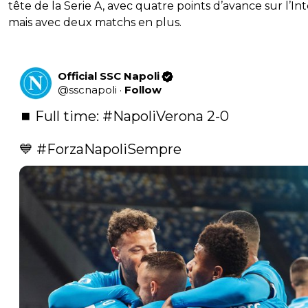
tête de la Serie A, avec quatre points d’avance sur l’Int
mais avec deux matchs en plus.
Official SSC Napoli
@
sscnapoli
·
Follow
⏹️ Full time: 
#NapoliVerona
 2-0 

💙 
#ForzaNapoliSempre