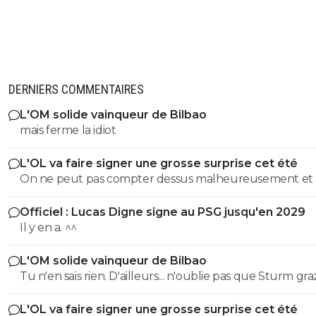
DERNIERS COMMENTAIRES
L'OM solide vainqueur de Bilbao
mais ferme la idiot
L'OL va faire signer une grosse surprise cet été
On ne peut pas compter dessus malheureusement et
son prêt ça a permis de prendre le latéral droit suisse.
Officiel : Lucas Digne signe au PSG jusqu'en 2029
Il y en a. ^^
L'OM solide vainqueur de Bilbao
Tu n'en sais rien. D'ailleurs... n'oublie pas que Sturm graz...
peut tout à fair renverser la vapeur et éliminer le Fener
L'OL va faire signer une grosse surprise cet été