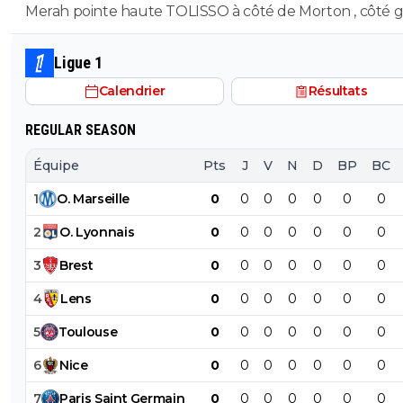
Merah pointe haute TOLISSO à côté de Morton , côté g
mais pouvant aussi se projeter devant et accompagner
Merah et/ou Fofana
Ligue 1
Calendrier
Résultats
REGULAR SEASON
Équipe
Pts
J
V
N
D
BP
BC
1
O
.
Marseille
0
0
0
0
0
0
0
2
O
.
Lyonnais
0
0
0
0
0
0
0
3
Brest
0
0
0
0
0
0
0
4
Lens
0
0
0
0
0
0
0
5
Toulouse
0
0
0
0
0
0
0
6
Nice
0
0
0
0
0
0
0
7
Paris
Saint
Germain
0
0
0
0
0
0
0