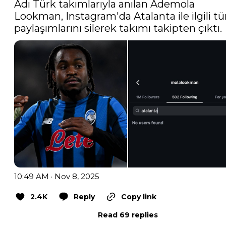
Adı Türk takımlarıyla anılan Ademola 
Lookman, Instagram'da Atalanta ile ilgili tü
paylaşımlarını silerek takımı takipten çıktı.
10:49 AM · Nov 8, 2025
2.4K
Reply
Copy link
Read 69 replies