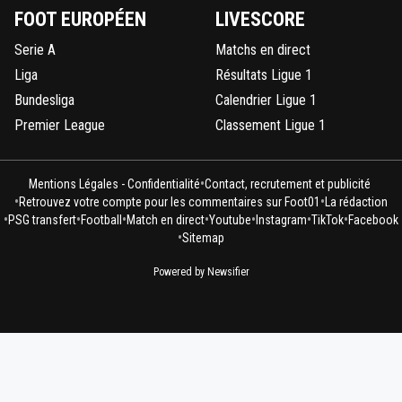
FOOT EUROPÉEN
LIVESCORE
Serie A
Matchs en direct
Liga
Résultats Ligue 1
Bundesliga
Calendrier Ligue 1
Premier League
Classement Ligue 1
•
Mentions Légales - Confidentialité
Contact, recrutement et publicité
•
•
Retrouvez votre compte pour les commentaires sur Foot01
La rédaction
•
•
•
•
•
•
•
PSG transfert
Football
Match en direct
Youtube
Instagram
TikTok
Facebook
•
Sitemap
Powered by Newsifier