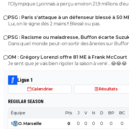
l'Olympique Lyonnais a perçu environ 21,9 millions d'eu
droits TV et de primes versés directement par l'UEFA e
PSG : Paris s’attaque à un défenseur blessé à 50 M
finissant 1er des poules et en sortant en 8eme. contre 
Lui, on le signe dès 2 mains !! Blessé ou pas.
pour marseille en ldc en etant sortie direct Le montant des
40M de 2025/2026 c'est avec la billetterie et recette st
PSG : Racisme ou maladresse, Buffon écarte Suzuk
Dans quel monde peut-on sortir des âneries sur Buffon
dire qu'il est raciste? Buffon connait très bien Suzuki ce
OM : Grégory Lorenzi offre 81 ME à Frank McCourt
dernier évoluant Parme, l'un de sclubs cher à Buffon
Je sent que je vais bien rigoler la saison à venir…😂😂😂
(puisqu'il y a débuté). Vous ne vous dites juste pas qu'il 
des choses (comme le style de vie ou l'hygiène ou tout
chose qui fait d'un jouer un vrai professionnel). Non vo
Ligue 1
partez direct sur des considérations racistes... Ah la la...
Calendrier
Résultats
REGULAR SEASON
Équipe
Pts
J
V
N
D
BP
BC
1
O
.
Marseille
0
0
0
0
0
0
0