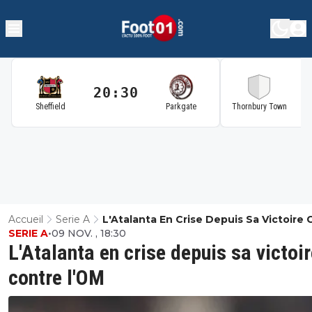
20:30
2
Sheffield
Parkgate
Thornbury Town
Accueil
Serie A
L'Atalanta En Crise Depuis Sa Victoire 
SERIE A
•
09 NOV. , 18:30
L'OM
L'Atalanta en crise depuis sa victoi
contre l'OM