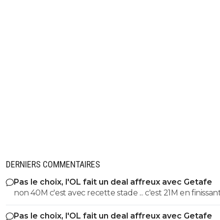
DERNIERS COMMENTAIRES
Pas le choix, l'OL fait un deal affreux avec Getafe
non 40M c'est avec recette stade ... c'est 21M en finissant
et en sortant en 8eme alors que marseile c'est 53M jus
Pas le choix, l'OL fait un deal affreux avec Getafe
recette uefa