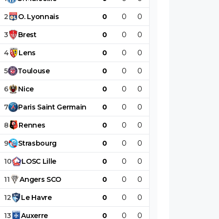
2
O
.
Lyonnais
0
0
0
0
0
0
3
Brest
0
0
0
0
0
0
4
Lens
0
0
0
0
0
0
5
Toulouse
0
0
0
0
0
0
6
Nice
0
0
0
0
0
0
7
Paris
Saint
Germain
0
0
0
0
0
0
8
Rennes
0
0
0
0
0
0
9
Strasbourg
0
0
0
0
0
0
10
LOSC
Lille
0
0
0
0
0
0
11
Angers
SCO
0
0
0
0
0
0
12
Le
Havre
0
0
0
0
0
0
13
Auxerre
0
0
0
0
0
0