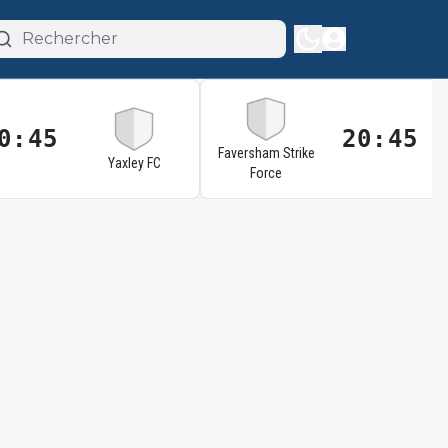
0:45
20:45
Faversham Strike
Yaxley FC
Force