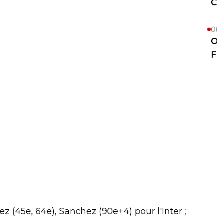
C
0
O
F
ez (45e, 64e), Sanchez (90e+4) pour l'Inter ;