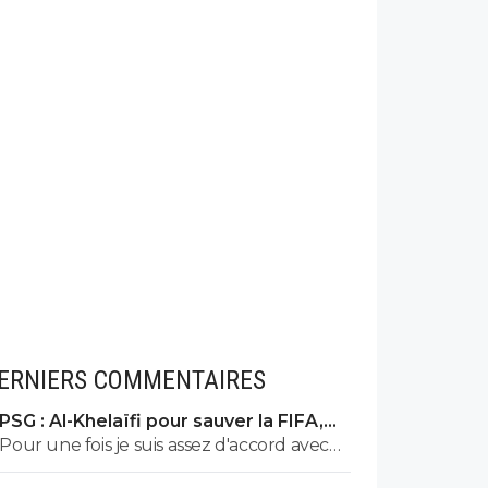
ERNIERS COMMENTAIRES
PSG : Al-Khelaïfi pour sauver la FIFA,
c'est son cauchemar
Pour une fois je suis assez d'accord avec
Tebas. Si Nasser devenait président de la