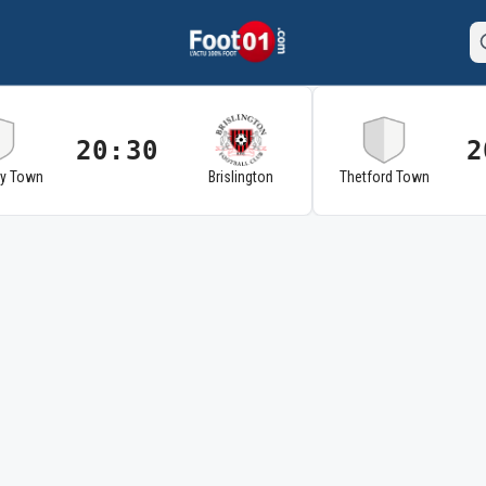
20:30
2
ry Town
Brislington
Thetford Town