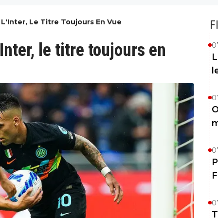
L'Inter, Le Titre Toujours En Vue
F
nter, le titre toujours en
0
L
l
0
O
m
0
P
F
0
T