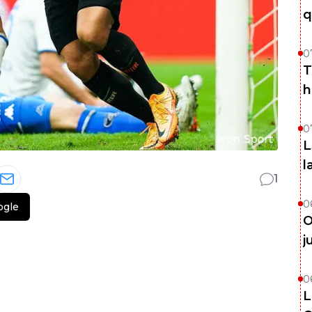
q
0
T
h
0
L
l
1
0
ogle
O
j
0
L