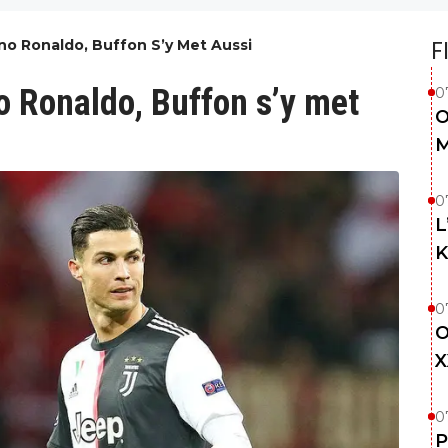
iano Ronaldo, Buffon S’y Met Aussi
F
no Ronaldo, Buffon s’y met
0
O
M
0
L
K
0
O
X
0
P