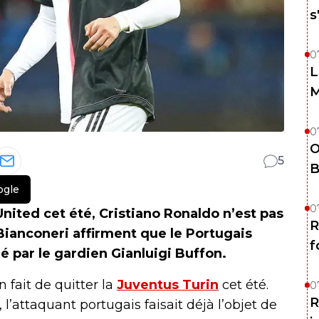
s
0
L
M
0
O
5
B
ogle
0
ited cet été, Cristiano Ronaldo n’est pas
R
 Bianconeri affirment que le Portugais
f
gé par le gardien Gianluigi Buffon.
 fait de quitter la
Juventus Turin
cet été.
0
R
 l’attaquant portugais faisait déjà l’objet de