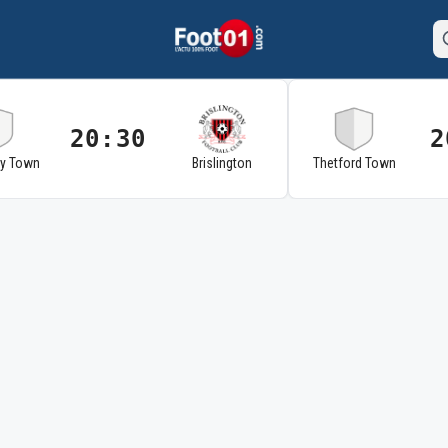
20:30
2
ry Town
Brislington
Thetford Town