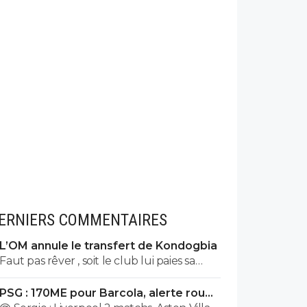
ERNIERS COMMENTAIRES
L’OM annule le transfert de Kondogbia
Faut pas rêver , soit le club lui paies sa
dernière année où un arrangement a
PSG : 170ME pour Barcola, alerte rouge
l'amiable, style il a un club qui lui donne
à Liverpool