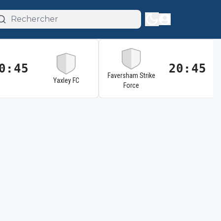
0:45
20:45
Faversham Strike
Yaxley FC
Force