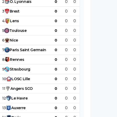
2
O
.
Lyonnais
0
0
0
0
0
0
3
Brest
0
0
0
0
0
0
4
Lens
0
0
0
0
0
0
5
Toulouse
0
0
0
0
0
0
6
Nice
0
0
0
0
0
0
7
Paris
Saint
Germain
0
0
0
0
0
0
8
Rennes
0
0
0
0
0
0
9
Strasbourg
0
0
0
0
0
0
10
LOSC
Lille
0
0
0
0
0
0
11
Angers
SCO
0
0
0
0
0
0
12
Le
Havre
0
0
0
0
0
0
13
Auxerre
0
0
0
0
0
0