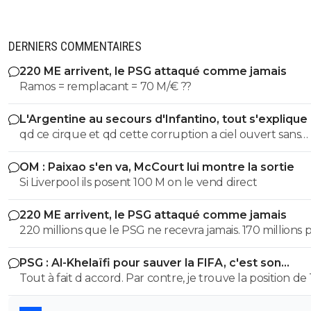
DERNIERS COMMENTAIRES
220 ME arrivent, le PSG attaqué comme jamais
Ramos = remplacant = 70 M/€ ??
L'Argentine au secours d'Infantino, tout s'explique
qd ce cirque et qd cette corruption a ciel ouvert sans
complexe va s arreter. les magouilles enormes meme plus
OM : Paixao s'en va, McCourt lui montre la sortie
cachées, ils s en vantent meme! les magouilles avec Trump, l
Si Liverpool ils posent 100 M on le vend direct
attrbution de la CDM au Qatar, le logement dans ce pays, et
pour finir l oiverture aux privés, juste pour prendre du 
220 ME arrivent, le PSG attaqué comme jamais
partout pour avoir une place. ptin de football et qd tu vois
220 millions que le PSG ne recevra jamais. 170 millions 
qu on veut remplacer la pourriture Infentino par le
Barcola et 50 pour M'Baye... Il ne faut pas prendre ses d
president de Guy Degrenne le roi des casserolles. NASSER! .
PSG : Al-Khelaïfi pour sauver la FIFA, c'est son
pour des réalités. Personne ne payera ce prix pour là p
la ca devient grave
cauchemar
Tout à fait d accord. Par contre, je trouve la position de
des remplaçants.
quelque peu, voir ultra- hypocrite quand il dénonce u