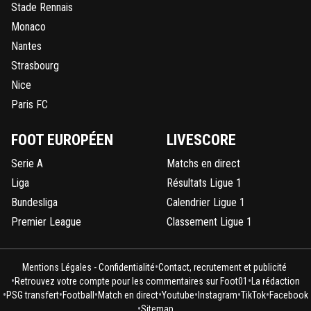
Stade Rennais
Monaco
Nantes
Strasbourg
Nice
Paris FC
FOOT EUROPÉEN
LIVESCORE
Serie A
Matchs en direct
Liga
Résultats Ligue 1
Bundesliga
Calendrier Ligue 1
Premier League
Classement Ligue 1
•
Mentions Légales - Confidentialité
Contact, recrutement et publicité
•
•
Retrouvez votre compte pour les commentaires sur Foot01
La rédaction
•
•
•
•
•
•
•
PSG transfert
Football
Match en direct
Youtube
Instagram
TikTok
Facebook
•
Sitemap