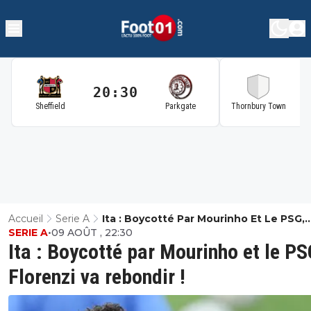
20:30
2
Sheffield
Parkgate
Thornbury Town
Accueil
Serie A
Ita : Boycotté Par Mourinho Et Le PSG,
SERIE A
•
09 AOÛT , 22:30
Florenzi Va Rebondir !
Ita : Boycotté par Mourinho et le PS
Florenzi va rebondir !