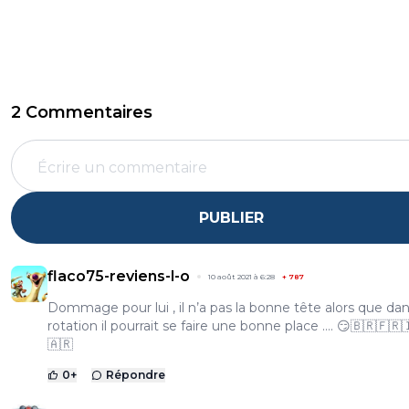
2 Commentaires
PUBLIER
flaco75-reviens-l-o
10 août 2021 à 6:28
+
787
Dommage pour lui , il n’a pas la bonne tête alors que da
rotation il pourrait se faire une bonne place …. 😏🇧🇷🇫🇷
🇦🇷
0
+
Répondre