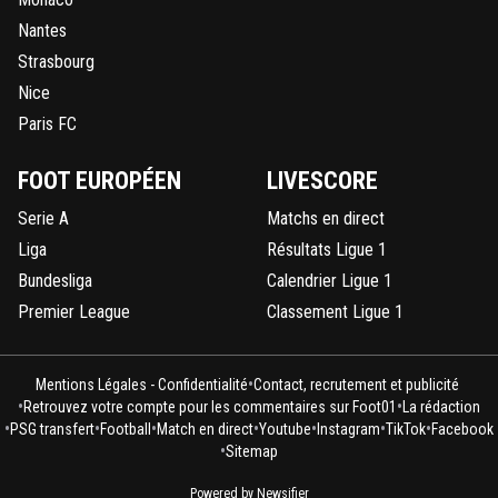
Nantes
Strasbourg
Nice
Paris FC
FOOT EUROPÉEN
LIVESCORE
Serie A
Matchs en direct
Liga
Résultats Ligue 1
Bundesliga
Calendrier Ligue 1
Premier League
Classement Ligue 1
•
Mentions Légales - Confidentialité
Contact, recrutement et publicité
•
•
Retrouvez votre compte pour les commentaires sur Foot01
La rédaction
•
•
•
•
•
•
•
PSG transfert
Football
Match en direct
Youtube
Instagram
TikTok
Facebook
•
Sitemap
Powered by Newsifier