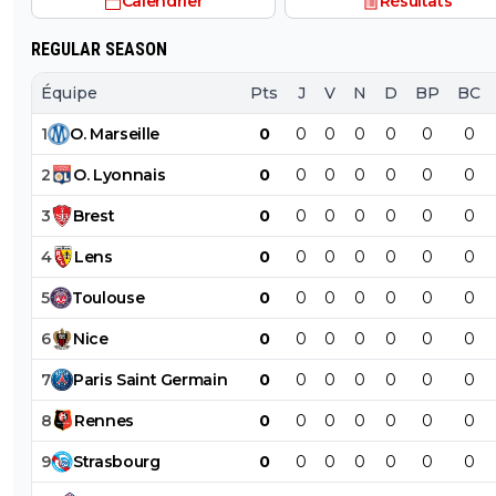
Calendrier
Résultats
REGULAR SEASON
Équipe
Pts
J
V
N
D
BP
BC
1
O
.
Marseille
0
0
0
0
0
0
0
2
O
.
Lyonnais
0
0
0
0
0
0
0
3
Brest
0
0
0
0
0
0
0
4
Lens
0
0
0
0
0
0
0
5
Toulouse
0
0
0
0
0
0
0
6
Nice
0
0
0
0
0
0
0
7
Paris
Saint
Germain
0
0
0
0
0
0
0
8
Rennes
0
0
0
0
0
0
0
9
Strasbourg
0
0
0
0
0
0
0