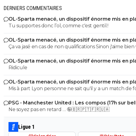
DERNIERS COMMENTAIRES
OL-Sparta menacé, un dispositif énorme mis en pl
Tu supportes donc l’ol, comme c'est gentil.!
OL-Sparta menacé, un dispositif énorme mis en pl
Ça va jasé en cas de non qualifications Sinon j'aime bien votre
maillot
OL-Sparta menacé, un dispositif énorme mis en pl
Ridicule
OL-Sparta menacé, un dispositif énorme mis en pl
Mis à part Lyon personne ne sait qu'il y a un match de fo
PSG - Manchester United : Les compos (17h sur be
Sports 1)
Ne soyez pas en retard … 🤪🇧🇷🇵🇹🇫🇷🇺🇦
Ligue 1