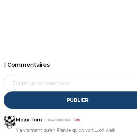
1 Commentaires
PUBLIER
MajorTom
25 mai 2026 à 12:24
+
385
Y'a vraiment qu'en France qu'on voit..... oh wait...