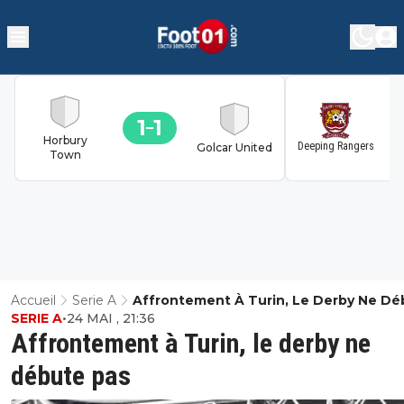
1
1
1
Horbury
Deeping Rangers
Golcar United
Town
Accueil
Serie A
Affrontement À Turin, Le Derby Ne Dé
SERIE A
•
24 MAI , 21:36
Pas
Affrontement à Turin, le derby ne
débute pas