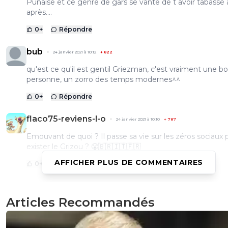
Punaise et ce genre de gars se vante de t avoir tabassé 
après....
0
+
Répondre
bub
24 janvier 2021 à 10:12
+
822
qu'est ce qu'il est gentil Griezman, c'est vraiment une b
personne, un zorro des temps modernes^^
0
+
Répondre
flaco75-reviens-l-o
24 janvier 2021 à 10:10
+
787
Emouvant de quoi ? Il passe sa vie sur les zéros sociaux 
exister le Grizou ? 😤🇧🇷🇮🇹🇫🇷
AFFICHER PLUS DE COMMENTAIRES
0
+
Répondre
69dz
Articles Recommandés
24 janvier 2021 à 10:03
+
0
Je n'ai vu la vidéo que ce matin... Quelle honte...Comme
peut tabasser un gamin de 14 ans à 10 contre 1 et avec