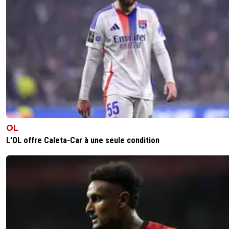
0
+
Répondre
solace
24 janvier 2021 à 10:01
+
312
Les fameux "jeunes" comme disent les journalistes.Ils so
dans les bons coups "les jeunes".Même s'ils sont retrouvés
risquent quoi ? Une amende ? Ils retourneront tranquill
dehors après un blâme
0
+
Répondre
69dz
24 janvier 2021 à 10:24
+
0
OL
Sans parler de la lenteur administrative dans ce pay
Tout est a revoir tout
L'OL offre Caleta-Car à une seule condition
0
+
Répondre
ol-e-progresso
24 janvier 2021 à 10:23
+
2
Tentative de meurtre caractérisée. Ça ira un peu plu
Pas assez certainement, mais ça ira plus loin.
0
+
Répondre