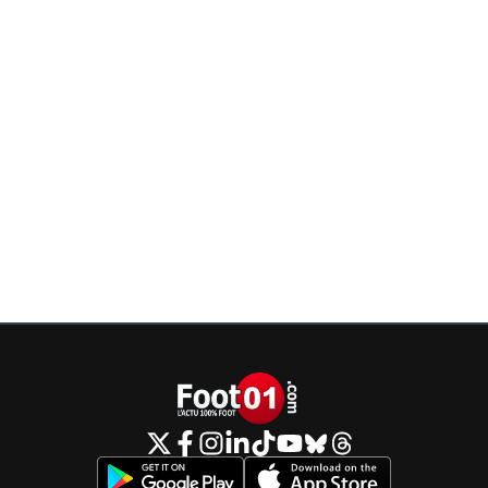
d'apprendre que les plus violents ce sont les ga
0
+
Répondre
macol
24 janvier 2021 à 9:38
+
109
Disons qu’on n’en parlait pas sur les réseaux soci
ce n’etait jamais filmé, donc on pouvait en doute
0
+
Répondre