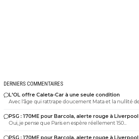
0
+
Répondre
jacaly-69
28 janvier 2021 à 21:22
+
0
Visiblement, le tabassage du gamin c'est en r
à une castagne précédente à laquelle "aurait"
participé le môme qui s'est fait lyncher. Je suis
d'accord qu'à 10 contre 1, les mecs qui ont fait 
des ordures, mais le foot n'a rien à voir dans ce
saloperie. Quand au fait que le gain était porte
tournevis, d'accord avec toi, ça n'enlève rien à l
lâcheté de ses agresseurs.
0
+
Répondre
DERNIERS COMMENTAIRES
bub
24 janvier 2021 à 10:13
+
822
L'OL offre Caleta-Car à une seule condition
un karcher si personne ne veut l'alimenter en eau,
Avec l'âge qui rattrape doucement Mata et la nullité d
sert à rien
Kamara, je l'aurais bien gardé dans la rotation..
PSG : 170ME pour Barcola, alerte rouge à Liverpool
0
+
Répondre
Oui, je pense que Paris en espère réellement 150...
juju-psg-uneequipeaparis
24 janvier 2021 à 9:14
+
1
PSG : 170ME pour Barcola, alerte rouge à Liverpool