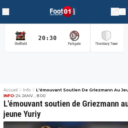
20:30
2
Sheffield
Parkgate
Thornbury Town
Accueil
Info
L'émouvant Soutien De Griezmann Au Je
INFO
•
24 JANV. , 8:00
Yuriy
L'émouvant soutien de Griezmann a
jeune Yuriy