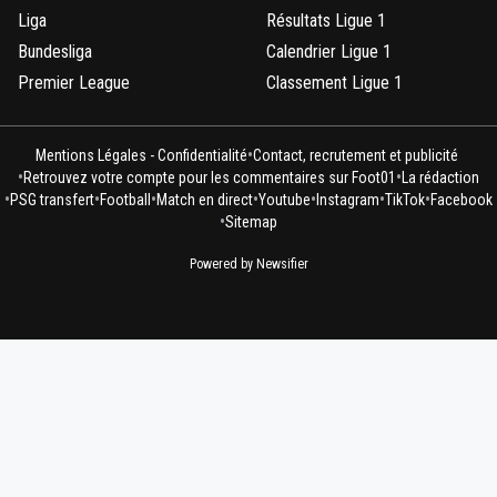
Liga
Résultats Ligue 1
Bundesliga
Calendrier Ligue 1
Premier League
Classement Ligue 1
•
Mentions Légales - Confidentialité
Contact, recrutement et publicité
•
•
Retrouvez votre compte pour les commentaires sur Foot01
La rédaction
•
•
•
•
•
•
•
PSG transfert
Football
Match en direct
Youtube
Instagram
TikTok
Facebook
•
Sitemap
Powered by Newsifier