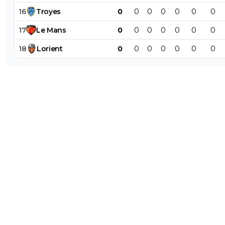
16
Troyes
0
0
0
0
0
0
0
0
+
Répondre
17
Le
Mans
0
0
0
0
0
0
0
luxcifer
24 janvier 2021 à 10:15
+
0
18
Lorient
0
0
0
0
0
0
0
Toujours. Aussi vieux que monde est vieux.
0
+
Répondre
jeanc-claude-dusse
24 janvier 2021 à 10:13
+
0
C'est que tu n'as jamais entendu parler des ap
0
+
Répondre
l-expert-du-bannissement
24 janvier 2021 à 10:07
+
0
La connerie et la barbarie n'ont pas d'âge.
0
+
Répondre
69dz
24 janvier 2021 à 10:04
+
0
Si les trafics ça commencent toujours très jeun
12-13 ans déjà et vous serez d'ailleurs surpris