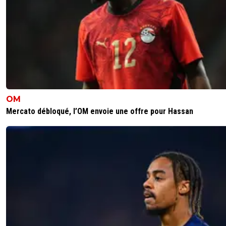
caqueret-en-bleu
24 janvier 2021 à 9:49
+
0
Dommage pour MODO que ce soit pas un noir agressé p
blancs, y'aurait déjà eu plus de 150 commentaires sur ce fi
0
+
Répondre
johann-carrado
24 janvier 2021 à 11:05
+
0
Ca serait bien que certains ouvre les yeux sur l etat
OM
france... Et son devenir
Mercato débloqué, l’OM envoie une offre pour Hassan
0
+
Répondre
bub
24 janvier 2021 à 10:10
+
822
ou un blanc qui crache sur un noir sur un terrain , e
Allemagne par exemple
0
+
Répondre
gilleloubordeus
24 janvier 2021 à 9:17
+
39