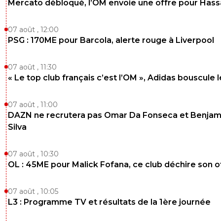
Mercato débloqué, l’OM envoie une offre pour Has
flaco75-reviens-l-o
24 janvier 2021 à 10:14
+
787
07 août , 12:00
Deux bandes qui se bastonnent , rien de nouveau 
PSG : 170ME pour Barcola, alerte rouge à Liverpool
d’exceptionnel pour celui qui se fait choper... sauf l
marteau au lieu du poing américain 😤🇧🇷🇮🇹🇫🇷
07 août , 11:30
0
+
Répondre
« Le top club français c’est l’OM », Adidas bouscule 
calimero13
24 janvier 2021 à 21:52
+
0
07 août , 11:00
Rien n'excuse la violence flaco, rien.Encore mo
quand elle finie à 14 contre 1
DAZN ne recrutera pas Omar Da Fonseca et Benjam
Silva
0
+
Répondre
ol-e-progresso
24 janvier 2021 à 10:24
+
2
07 août , 10:30
OL : 45ME pour Malick Fofana, ce club déchire son o
Non ce n'est pas deux bandes qui se sont
bastonnées. C'est une dizaine de mabouls arm
jusqu'au dents qui s'en sont pris à 4 collégiens 
07 août , 10:05
avaient eu le malheur de jouer au ballon sur leu
L3 : Programme TV et résultats de la 1ère journée
"territoire".