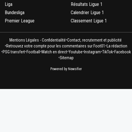
Liga
Résultats Ligue 1
Bundesliga
Calendrier Ligue 1
Premier League
Classement Ligue 1
•
Mentions Légales - Confidentialité
Contact, recrutement et publicité
•
•
Retrouvez votre compte pour les commentaires sur Foot01
La rédaction
•
•
•
•
•
•
•
PSG transfert
Football
Match en direct
Youtube
Instagram
TikTok
Facebook
•
Sitemap
Powered by Newsifier