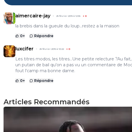
aimercaire-jay
25 février 2015 à 12:55
+
0
la brebis dans la gueule du loup...restez a la maison
0
+
Répondre
luxcifer
25 février 2015 à 10:22
+
0
Les titres modos, les titres...Une petite relecture ?Au fait, 
un putain de bail qu'on a pas vu un commentaire de Mo
fout l'camp ma bonne dame.
0
+
Répondre
Articles Recommandés