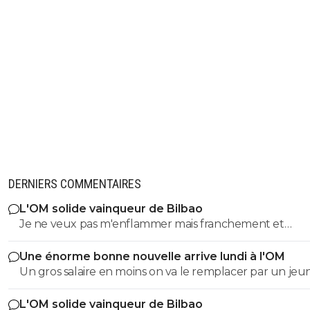
DERNIERS COMMENTAIRES
L'OM solide vainqueur de Bilbao
Je ne veux pas m'enflammer mais franchement et
objectivement cette équipe m'a séduit hier a part que
Une énorme bonne nouvelle arrive lundi à l'OM
éléments qu'il faut vraiment supprimer style harit et u
Un gros salaire en moins on va le remplacer par un je
défense a renforcer le style de jeu proposé vers l'avant
centre de formation..je pense que l ol peux faire monte
rapide la signature de genesio me plaît énormément s
L'OM solide vainqueur de Bilbao
jeunes
et efficace j'étais pourtant plutôt contre sa venue mêm