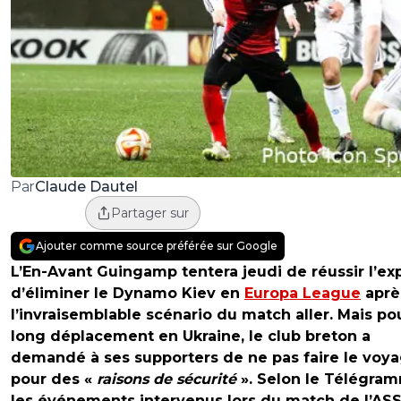
Claude Dautel
Par
Partager sur
Ajouter comme source préférée sur Google
L’En-Avant Guingamp tentera jeudi de réussir l’exp
d’éliminer le Dynamo Kiev en
Europa League
aprè
l’invraisemblable scénario du match aller. Mais po
long déplacement en Ukraine, le club breton a
demandé à ses supporters de ne pas faire le voy
pour des «
raisons de sécurité
». Selon le Télégra
les événements intervenus lors du match de l’AS