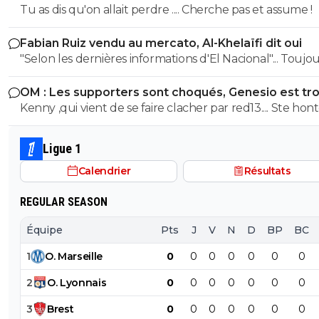
Tu as dis qu'on allait perdre .... Cherche pas et assume !
c'est que le début je suis impatient de voir la suite
Fabian Ruiz vendu au mercato, Al-Khelaïfi dit oui
"Selon les dernières informations d'El Nacional"... Toujours les
sources espagnoles douteuses, principales fabriques d
OM : Les supporters sont choqués, Genesio est tr
news et principales sources pour les articles de Foot01.
fort
Kenny ,qui vient de se faire clacher par red13.... Ste hon
😂😂
Ligue 1
Calendrier
Résultats
REGULAR SEASON
Équipe
Pts
J
V
N
D
BP
BC
1
O
.
Marseille
0
0
0
0
0
0
0
2
O
.
Lyonnais
0
0
0
0
0
0
0
3
Brest
0
0
0
0
0
0
0