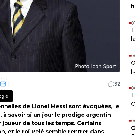
h
0
L
l
0
O
j
32
0
L
ogle
C
nelles de Lionel Messi sont évoquées, le
à savoir si un jour le prodige argentin
0
 joueur de tous les temps. Certains
O
n, et le roi Pelé semble rentrer dans