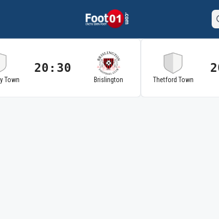
20:30
2
ry Town
Brislington
Thetford Town