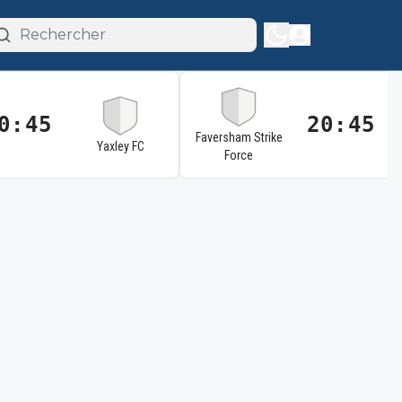
0:45
20:45
Faversham Strike
Yaxley FC
Force