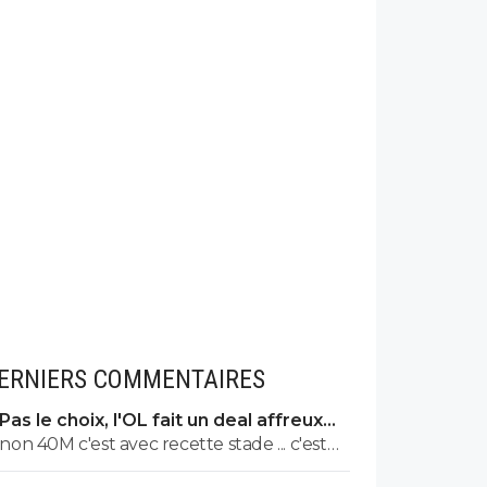
ERNIERS COMMENTAIRES
Pas le choix, l'OL fait un deal affreux
avec Getafe
non 40M c'est avec recette stade ... c'est
21M en finissant 1er et en sortant en 8eme