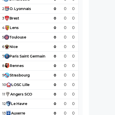
2
O
.
Lyonnais
0
0
0
0
0
0
3
Brest
0
0
0
0
0
0
4
Lens
0
0
0
0
0
0
5
Toulouse
0
0
0
0
0
0
6
Nice
0
0
0
0
0
0
7
Paris
Saint
Germain
0
0
0
0
0
0
8
Rennes
0
0
0
0
0
0
9
Strasbourg
0
0
0
0
0
0
10
LOSC
Lille
0
0
0
0
0
0
11
Angers
SCO
0
0
0
0
0
0
12
Le
Havre
0
0
0
0
0
0
13
Auxerre
0
0
0
0
0
0