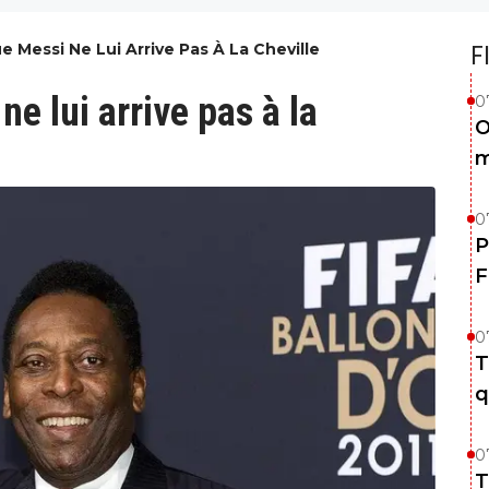
 Messi Ne Lui Arrive Pas À La Cheville
F
e lui arrive pas à la
0
O
m
0
P
F
0
T
q
0
T